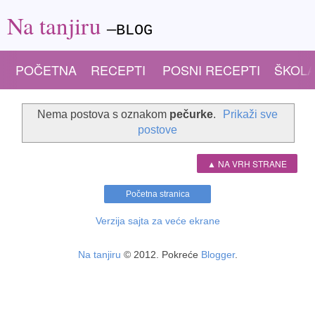
Na tanjiru
—BLOG
POČETNA
RECEPTI
POSNI RECEPTI
ŠKOLA
Nema postova s oznakom
pečurke
.
Prikaži sve
postove
▲ NA VRH STRANE
Početna stranica
Verzija sajta za veće ekrane
Na tanjiru
© 2012. Pokreće
Blogger
.