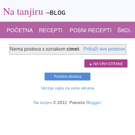
Na tanjiru
—BLOG
POČETNA
RECEPTI
POSNI RECEPTI
ŠKOLA
Nema postova s oznakom
cimet
.
Prikaži sve postove
▲ NA VRH STRANE
Početna stranica
Verzija sajta za veće ekrane
Na tanjiru
© 2012. Pokreće
Blogger
.