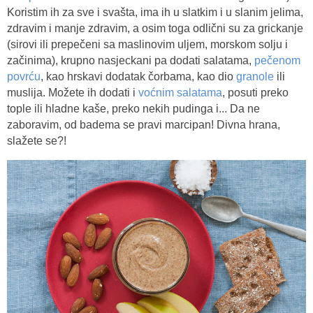
Koristim ih za sve i svašta, ima ih u slatkim i u slanim jelima,
zdravim i manje zdravim, a osim toga odlični su za grickanje
(sirovi ili prepečeni sa maslinovim uljem, morskom solju i
začinima), krupno nasjeckani pa dodati salatama,
pečenom
povrću
, kao hrskavi dodatak čorbama, kao dio
granole
ili
muslija. Možete ih dodati i
voćnim salatama
, posuti preko
tople ili hladne kaše, preko nekih pudinga i... Da ne
zaboravim, od badema se pravi marcipan! Divna hrana,
slažete se?!