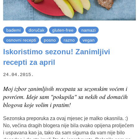
bademi
doručak
gluten-free
namazi
osnovni recepti
posno
razno
vegan
Iskoristimo sezonu! Zanimljivi
recepti za april
24.04.2015.
Moj izbor zanimljivih recepata sa sezonskim voćem i
povrćem. Ideje sam "pokupila" sa nekih od domaćih
blogova koje volim i pratim!
Sezonska preporuka za ovaj mjesec je malko okasnila. :)
No, većina dragih blogera nije bila ovako opijena proljećem
i uspavana kao ja, tako da sam sigurna da vam nije bilo