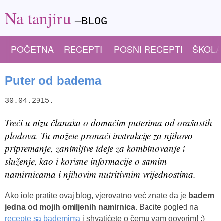
Na tanjiru
—BLOG
POČETNA
RECEPTI
POSNI RECEPTI
ŠKOLA
Puter od badema
30.04.2015.
Treći u nizu članaka o domaćim puterima od orašastih
plodova. Tu možete pronaći instrukcije za njihovo
pripremanje, zanimljive ideje za kombinovanje i
služenje, kao i korisne informacije o samim
namirnicama i njihovim nutritivnim vrijednostima.
Ako iole pratite ovaj blog, vjerovatno već znate da je
badem
jedna od mojih omiljenih namirnica
. Bacite pogled na
recepte sa bademima
i shvatićete o čemu vam govorim! :)