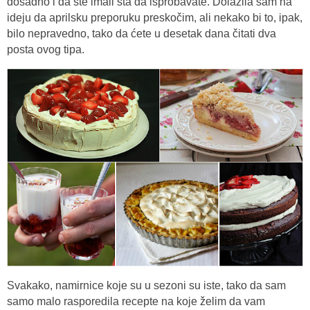
dosadno i da ste imali šta da isprobavate. Dolazila sam na
ideju da aprilsku preporuku preskočim, ali nekako bi to, ipak,
bilo nepravedno, tako da ćete u desetak dana čitati dva
posta ovog tipa.
Svakako, namirnice koje su u sezoni su iste, tako da sam
samo malo rasporedila recepte na koje želim da vam