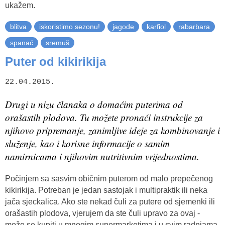
ukažem.
blitva
iskoristimo sezonu!
jagode
karfiol
rabarbara
spanać
sremuš
Puter od kikirikija
22.04.2015.
Drugi u nizu članaka o domaćim puterima od
orašastih plodova. Tu možete pronaći instrukcije za
njihovo pripremanje, zanimljive ideje za kombinovanje i
služenje, kao i korisne informacije o samim
namirnicama i njihovim nutritivnim vrijednostima.
Počinjem sa sasvim običnim puterom od malo prepečenog
kikirikija. Potreban je jedan sastojak i multipraktik ili neka
jača sjeckalica. Ako ste nekad čuli za putere od sjemenki ili
orašastih plodova, vjerujem da ste čuli upravo za ovaj -
može se kupiti u mnogim supermarketima i u svim radnjama