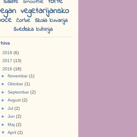
torte
salate
smoothie
vegan
vegetarijansko
voće
čorbe
škola kuvanja
švedska kuhinja
rhiva
►
2018
(6)
►
2017
(13)
▼
2016
(18)
►
Novembar
(1)
►
Oktobar
(1)
►
Septembar
(2)
►
Avgust
(2)
►
Jul
(2)
►
Jun
(2)
►
Maj
(2)
▼
April
(2)