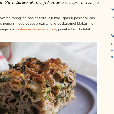
li blitve. Zdravo, ukusno, jednostavno za napraviti i sjajno
erovatno mnogi od nas doživljavaju kao "spas u poslednji čas".
a, nema mnogo posla, a uživanje je beskarajno! Makar meni
vanja iste
tjestenine sa paradajzom
, ponekad uz dodatak
A