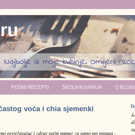
iru
Najbolje iz moje kuhinje. Omiljeni recept
POSNI RECEPTI
ŠKOLA KUVANJA
O BLOG
D
častog voća i chia sjemenki
J
di
i
šeno osvježavajuć i zdrav voćni namaz za samo pet minuta -