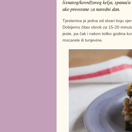
lisnatog/kovrdžavog kelja, spanaća i
ako preostane za naredni dan.
Tjestenina je jedna od stvari koju vj
Dobijemo čitav obrok za 15-20 minut
jeste, pa čak i nakon toliko godina ku
mocarele ili tunjevine.