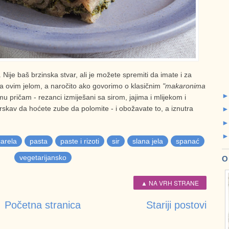
 Nije baš brzinska stvar, ali je možete spremiti da imate i za
k sa ovim jelom, a naročito ako govorimo o klasičnim
"makaronima
u pričam - rezanci izmiješani sa sirom, jajima i mlijekom i
rskav da hoćete zube da polomite - i obožavate to, a iznutra
arela
pasta
paste i rizoti
sir
slana jela
spanać
vegetarijansko
O
▲ NA VRH STRANE
Početna stranica
Stariji postovi