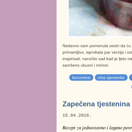
Nedavno sam pomenula sestri da ću to 
primamljivo, isprobala par verzija i 
inspirisati, naročito sad kad je ljeto 
savršeno ukusni i mirisni.
borovnice
chia sjemenke
Zapečena tjestenina 
15.04.2016.
Recept za jednostavno i lagano pov