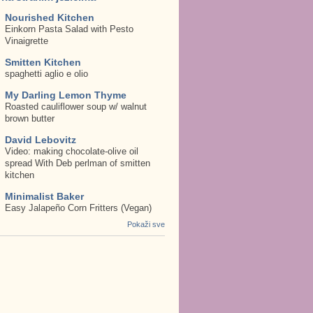
Nourished Kitchen
Einkorn Pasta Salad with Pesto
Vinaigrette
Smitten Kitchen
spaghetti aglio e olio
My Darling Lemon Thyme
Roasted cauliflower soup w/ walnut
brown butter
David Lebovitz
Video: making chocolate-olive oil
spread With Deb perlman of smitten
kitchen
Minimalist Baker
Easy Jalapeño Corn Fritters (Vegan)
Pokaži sve