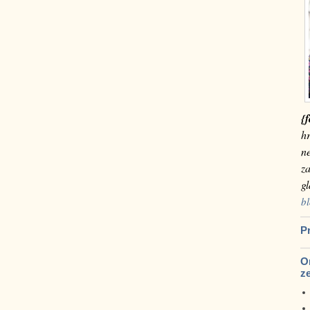
{f
hr
n
za
g
bl
Pr
Om
z