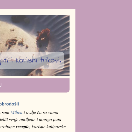
i i korisni trikovi.
U
obrodošli
a sam
Milica
i ovdje ću sa vama
jeliti svoje omiljene i mnogo puta
sprobane
recepte
, korisne kulinarske