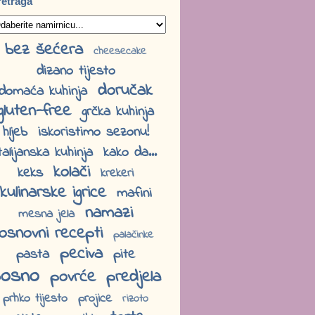
retraga
bez šećera
cheesecake
dizano tijesto
doručak
domaća kuhinja
gluten-free
grčka kuhinja
hljeb
iskoristimo sezonu!
talijanska kuhinja
kako da...
kolači
keks
krekeri
kulinarske igrice
mafini
namazi
mesna jela
osnovni recepti
palačinke
peciva
pasta
pite
osno
povrće
predjela
prhko tijesto
projice
rizoto