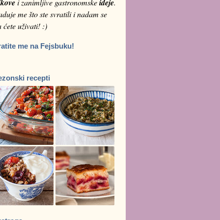
ikove
i zanimljive gastronomske
ideje
.
duje me što ste svratili i nadam se
 ćete uživati! :)
ratite me na Fejsbuku!
ezonski recepti