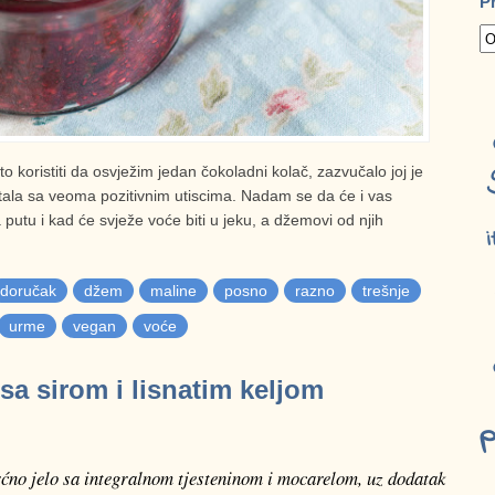
P
koristiti da osvježim jedan čokoladni kolač, zazvučalo joj je
ostala sa veoma pozitivnim utiscima. Nadam se da će i vas
na putu i kad će svježe voće biti u jeku, a džemovi od njih
i
doručak
džem
maline
posno
razno
trešnje
urme
vegan
voće
sa sirom i lisnatim keljom
p
rćno jelo sa integralnom tjesteninom i mocarelom, uz dodatak