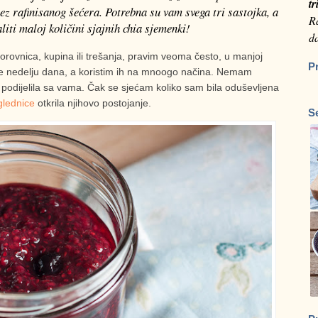
tr
ez rafinisanog šećera. Potrebna su vam svega tri sastojka, a
Ra
ti maloj količini sjajnih chia sjemenki!
da
ovnica, kupina ili trešanja, pravim veoma često, u manjoj
P
više nedelju dana, a koristim ih na mnoogo načina. Nemam
 podijelila sa vama. Čak se sjećam koliko sam bila oduševljena
glednice
otkrila njihovo postojanje.
S