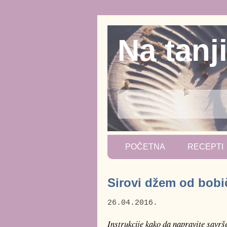
Na tanj
POČETNA
RECEPTI
Sirovi džem od bobi
26.04.2016.
Instrukcije kako da napravite savr