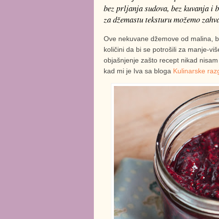
bez prljanja sudova, bez kuvanja i b
za džemastu teksturu možemo zahvali
Ove nekuvane džemove od malina, bor
količini da bi se potrošili za manje-
objašnjenje zašto recept nikad nisam
kad mi je Iva sa bloga
Kulinarske raz