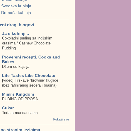
Švedska kuhinja
Domaća kuhinja
eni dragi blogovi
Ja u kuhinji...
Čokoladni puding sa indijskim
orasima / Cashew Chocolate
Pudding
Provereni recepti. Cooks and
Bakes
Džem od kajsija
Life Tastes Like Chocolate
[video] Hrskave “brownie” kuglice
(bez rafiniranog šećera i brašna)
Mimi's Kingdom
PUDING OD PROSA
Cukar
Torta s mandarinama
Pokaži sve
. na stranim jezicima