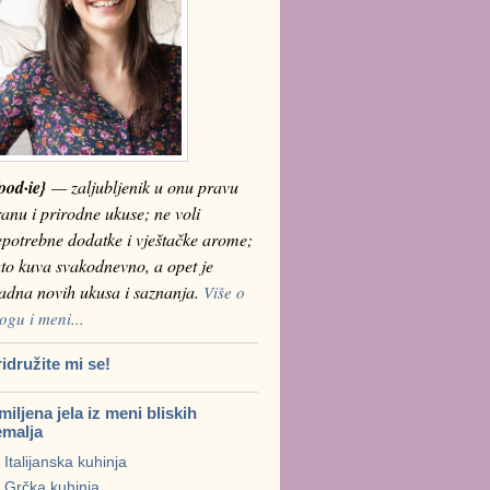
ood·ie}
— zaljubljenik u onu pravu
anu i prirodne ukuse; ne voli
epotrebne dodatke i vještačke arome;
to kuva svakodnevno, a opet je
ladna novih ukusa i saznanja.
Više o
ogu i meni...
idružite mi se!
iljena jela iz meni bliskih
emalja
Italijanska kuhinja
Grčka kuhinja