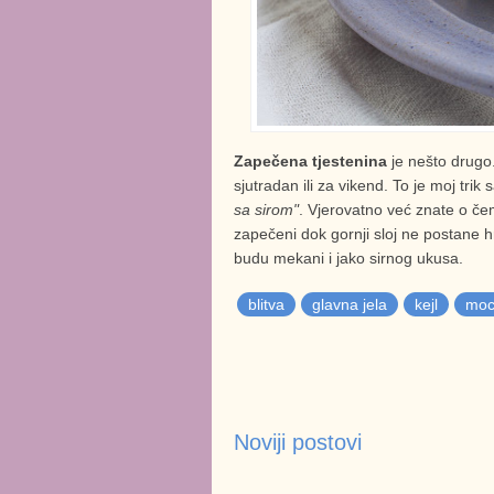
Zapečena tjestenina
je nešto drugo.
sjutradan ili za vikend. To je moj tri
sa sirom"
. Vjerovatno već znate o čem
zapečeni dok gornji sloj ne postane h
budu mekani i jako sirnog ukusa.
blitva
glavna jela
kejl
moc
Noviji postovi