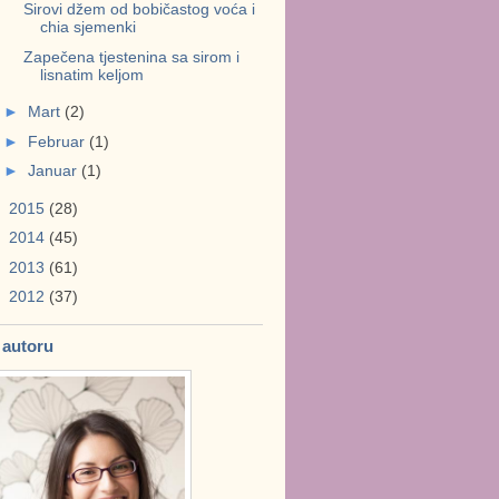
Sirovi džem od bobičastog voća i
chia sjemenki
Zapečena tjestenina sa sirom i
lisnatim keljom
►
Mart
(2)
►
Februar
(1)
►
Januar
(1)
►
2015
(28)
►
2014
(45)
►
2013
(61)
►
2012
(37)
 autoru