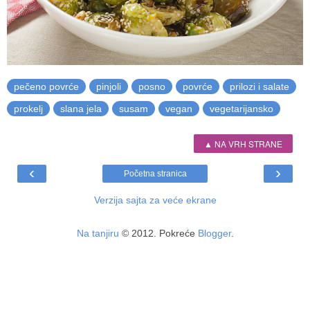
pečeno povrće
pinjoli
posno
povrće
prilozi i salate
prokelj
slana jela
susam
vegan
vegetarijansko
▲ NA VRH STRANE
‹
›
Početna stranica
Verzija sajta za veće ekrane
Na tanjiru
© 2012. Pokreće
Blogger
.