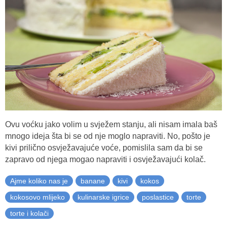
Ovu voćku jako volim u svježem stanju, ali nisam imala baš
mnogo ideja šta bi se od nje moglo napraviti. No, pošto je
kivi prilično osvježavajuće voće, pomislila sam da bi se
zapravo od njega mogao napraviti i osvježavajući kolač.
Ajme koliko nas je
banane
kivi
kokos
kokosovo mlijeko
kulinarske igrice
poslastice
torte
torte i kolači