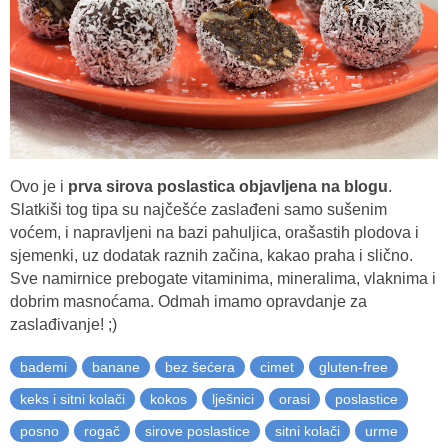
Ovo je i
prva sirova poslastica objavljena na blogu
.
Slatkiši tog tipa su najčešće zaslađeni samo sušenim
voćem, i napravljeni na bazi pahuljica, orašastih plodova i
sjemenki, uz dodatak raznih začina, kakao praha i slično.
Sve namirnice prebogate vitaminima, mineralima, vlaknima i
dobrim masnoćama. Odmah imamo opravdanje za
zaslađivanje! ;)
bademi
banane
bez šećera
cimet
gluten-free
keks i sitni kolači
kokos
lješnici
orasi
poslastice
posno
rogač
sirove poslastice
sitni kolači
urme