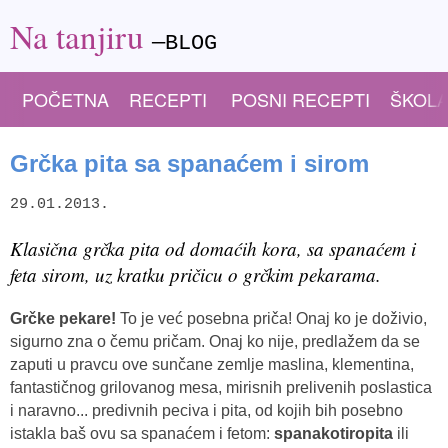
Na tanjiru
—BLOG
POČETNA
RECEPTI
POSNI RECEPTI
ŠKOLA
Grčka pita sa spanaćem i sirom
29.01.2013.
Klasična grčka pita od domaćih kora, sa spanaćem i
feta sirom, uz kratku pričicu o grčkim pekarama.
Grčke pekare!
To je već posebna priča! Onaj ko je doživio,
sigurno zna o čemu pričam. Onaj ko nije, predlažem da se
zaputi u pravcu ove sunčane zemlje maslina, klementina,
fantastičnog grilovanog mesa, mirisnih prelivenih poslastica
i naravno... predivnih peciva i pita, od kojih bih posebno
istakla baš ovu sa spanaćem i fetom:
spanakotiropita
ili