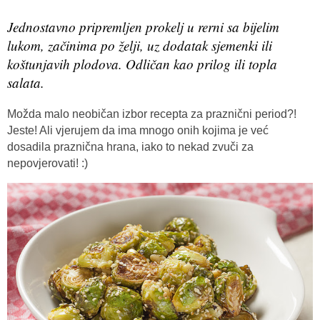
Jednostavno pripremljen prokelj u rerni sa bijelim
lukom, začinima po želji, uz dodatak sjemenki ili
koštunjavih plodova. Odličan kao prilog ili topla
salata.
Možda malo neobičan izbor recepta za praznični period?!
Jeste! Ali vjerujem da ima mnogo onih kojima je već
dosadila praznična hrana, iako to nekad zvuči za
nepovjerovati! :)