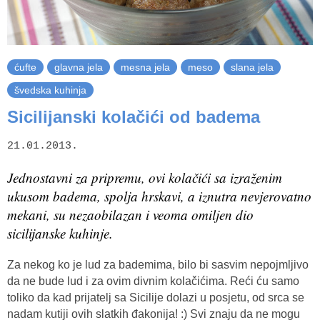
ćufte
glavna jela
mesna jela
meso
slana jela
švedska kuhinja
Sicilijanski kolačići od badema
21.01.2013.
Jednostavni za pripremu, ovi kolačići sa izraženim
ukusom badema, spolja hrskavi, a iznutra nevjerovatno
mekani, su nezaobilazan i veoma omiljen dio
sicilijanske kuhinje.
Za nekog ko je lud za bademima, bilo bi sasvim nepojmljivo
da ne bude lud i za ovim divnim kolačićima. Reći ću samo
toliko da kad prijatelj sa Sicilije dolazi u posjetu, od srca se
nadam kutiji ovih slatkih đakonija! :) Svi znaju da ne mogu