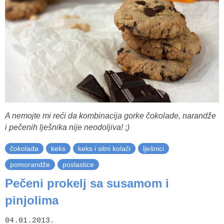
A nemojte mi reći da kombinacija gorke čokolade, narandže
i pečenih lješnika nije neodoljiva! ;)
čokolada
keks
keks i sitni kolači
lješnici
pomorandže
poslastice
Pečeni prokelj sa susamom i
pinjolima
04.01.2013.