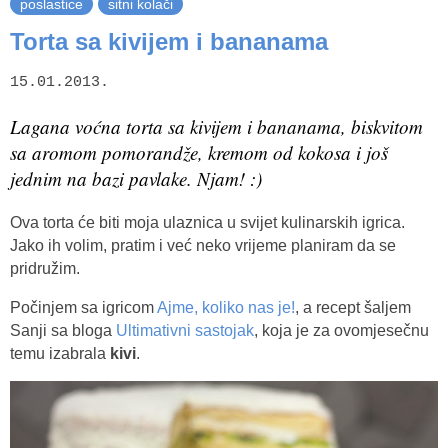
poslastice
sitni kolači
Torta sa kivijem i bananama
15.01.2013.
Lagana voćna torta sa kivijem i bananama, biskvitom
sa aromom pomorandže, kremom od kokosa i još
jednim na bazi pavlake. Njam! :)
Ova torta će biti moja ulaznica u svijet kulinarskih igrica.
Jako ih volim, pratim i već neko vrijeme planiram da se
pridružim.
Počinjem sa igricom
Ajme, koliko nas je!
, a recept šaljem
Sanji sa bloga
Ultimativni sastojak
, koja je za ovomjesečnu
temu izabrala
kivi
.