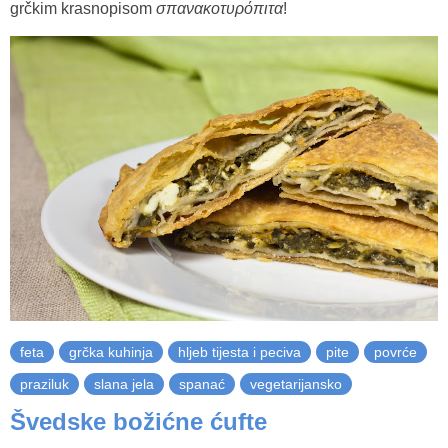
grčkim krasnopisom
σπανακοτυρόπιτα
!
feta
grčka kuhinja
hljeb tijesta i peciva
pite
povrće
praziluk
slana jela
spanać
vegetarijansko
Švedske božićne ćufte