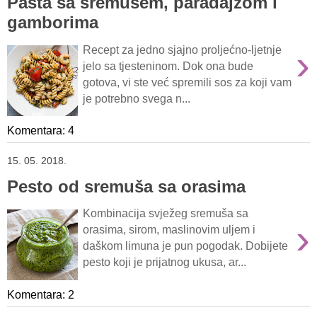
Pasta sa sremušem, paradajzom i
gamborima
›
Recept za jedno sjajno proljećno-ljetnje
jelo sa tjesteninom. Dok ona bude
gotova, vi ste već spremili sos za koji vam
je potrebno svega n...
Komentara: 4
15. 05. 2018.
Pesto od sremuša sa orasima
Kombinacija svježeg sremuša sa
›
orasima, sirom, maslinovim uljem i
daškom limuna je pun pogodak. Dobijete
pesto koji je prijatnog ukusa, ar...
Komentara: 2