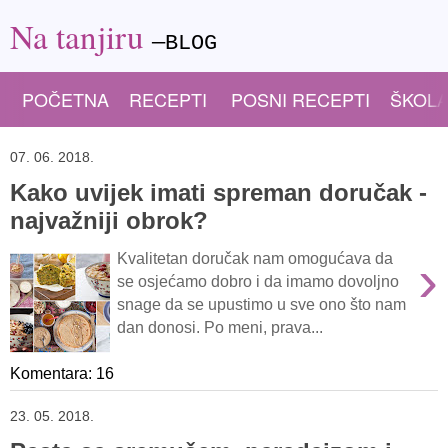
Na tanjiru
—BLOG
POČETNA
RECEPTI
POSNI RECEPTI
ŠKOLA
07. 06. 2018.
Kako uvijek imati spreman doručak -
najvažniji obrok?
›
Kvalitetan doručak nam omogućava da
se osjećamo dobro i da imamo dovoljno
snage da se upustimo u sve ono što nam
dan donosi. Po meni, prava...
Komentara: 16
23. 05. 2018.