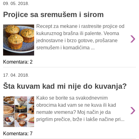
09. 05. 2018.
Projice sa sremušem i sirom
Recept za mekane i rastresite projice od
›
kukuruznog brašna ili palente. Veoma
jednostavne i brzo gotove, prošarane
sremušem i komadićima ...
Komentara: 2
17. 04. 2018.
Šta kuvam kad mi nije do kuvanja?
Kako se borite sa svakodnevnim
›
obrocima kad vam se ne kuva ili kad
nemate vremena? Moj način je da
prigrlim prečice, brže i lakše načine pri...
Komentara: 7