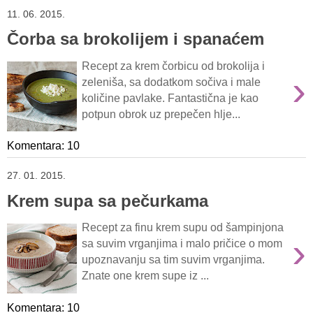
11. 06. 2015.
Čorba sa brokolijem i spanaćem
Recept za krem čorbicu od brokolija i
›
zeleniša, sa dodatkom sočiva i male
količine pavlake. Fantastična je kao
potpun obrok uz prepečen hlje...
Komentara: 10
27. 01. 2015.
Krem supa sa pečurkama
Recept za finu krem supu od šampinjona
›
sa suvim vrganjima i malo pričice o mom
upoznavanju sa tim suvim vrganjima.
Znate one krem supe iz ...
Komentara: 10