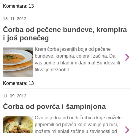
Komentara: 13
13. 11. 2012.
Čorba od pečene bundeve, krompira
i još ponečeg
›
Krem čorba jesenjih boja od pečene
bundeve, krompira, celera i začina. Da
vas ugrije u hladnim danima! Bundeva ili
tikva je nezaobil...
Komentara: 13
11. 09. 2012.
Čorba od povrća i šampinjona
Ovo je jedna od onih čorbica koje možete
›
pripremiti od povrća koje vam je pri ruci,
možete mijenjati začine u zavisnosti od