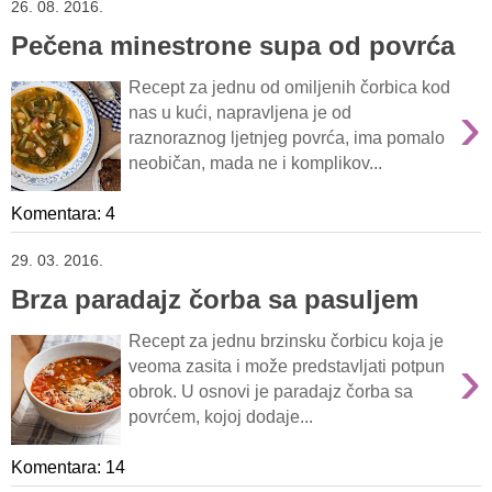
26. 08. 2016.
Pečena minestrone supa od povrća
Recept za jednu od omiljenih čorbica kod
›
nas u kući, napravljena je od
raznoraznog ljetnjeg povrća, ima pomalo
neobičan, mada ne i komplikov...
Komentara: 4
29. 03. 2016.
Brza paradajz čorba sa pasuljem
Recept za jednu brzinsku čorbicu koja je
›
veoma zasita i može predstavljati potpun
obrok. U osnovi je paradajz čorba sa
povrćem, kojoj dodaje...
Komentara: 14