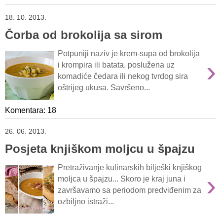
18. 10. 2013.
Čorba od brokolija sa sirom
Potpuniji naziv je krem-supa od brokolija
›
i krompira ili batata, poslužena uz
komadiće čedara ili nekog tvrdog sira
oštrijeg ukusa. Savršeno...
Komentara: 18
26. 06. 2013.
Posjeta knjiškom moljcu u špajzu
Pretraživanje kulinarskih bilješki knjiškog
›
moljca u špajzu... Skoro je kraj juna i
završavamo sa periodom predviđenim za
ozbiljno istraži...