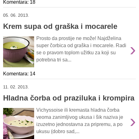
Komentara: 18
05. 06. 2013.
Krem supa od graška i mocarele
Prosto da prostije ne može! Najdželina
›
super čorbica od graška i mocarele. Radi
se o pravom toplom užitku za koji su
potrebna tri sa...
Komentara: 14
11. 02. 2013.
Hladna čorba od praziluka i krompira
Vichyssoise ili kremasta hladna čorba
›
veoma zanimljivog ukusa i šik naziva je
izuzetno jednostavna za pripremu, a po
ukusu (dobro sad,...