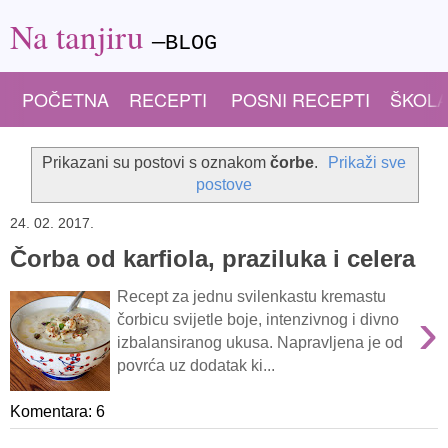
Na tanjiru
—BLOG
POČETNA
RECEPTI
POSNI RECEPTI
ŠKOLA
Prikazani su postovi s oznakom
čorbe
.
Prikaži sve
postove
24. 02. 2017.
Čorba od karfiola, praziluka i celera
Recept za jednu svilenkastu kremastu
›
čorbicu svijetle boje, intenzivnog i divno
izbalansiranog ukusa. Napravljena je od
povrća uz dodatak ki...
Komentara: 6