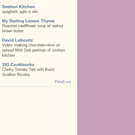
Smitten Kitchen
spaghetti aglio e olio
My Darling Lemon Thyme
Roasted cauliflower soup w/ walnut
brown butter
David Lebovitz
Video: making chocolate-olive oil
spread With Deb perlman of smitten
kitchen
101 Cookbooks
Cherry Tomato Tart with Burnt
Scallion Ricotta
Pokaži sve