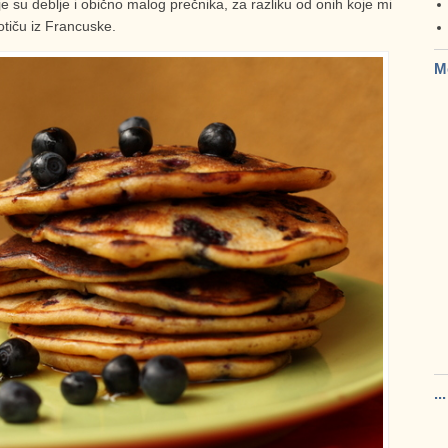
je su deblje i obično malog prečnika, za razliku od onih koje mi
otiču iz Francuske.
M
..