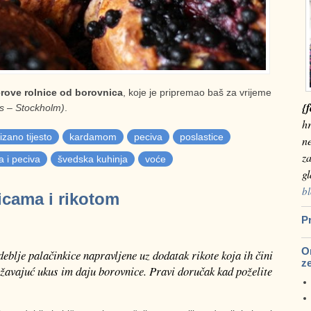
erove rolnice od borovnica
, koje je pripremao baš za vrijeme
{f
s – Stockholm)
.
hr
izano tijesto
kardamom
peciva
poslastice
n
za
ta i peciva
švedska kuhinja
voće
g
bl
icama i rikotom
Pr
Om
eblje palačinkice napravljene uz dodatak rikote koja ih čini
z
žavajuć ukus im daju borovnice. Pravi doručak kad poželite