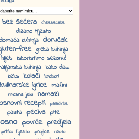
retraga
bez šećera
cheesecake
dizano tijesto
doručak
domaća kuhinja
gluten-free
grčka kuhinja
hljeb
iskoristimo sezonu!
talijanska kuhinja
kako da...
kolači
keks
krekeri
kulinarske igrice
mafini
namazi
mesna jela
osnovni recepti
palačinke
peciva
pasta
pite
osno
povrće
predjela
prhko tijesto
projice
rizoto