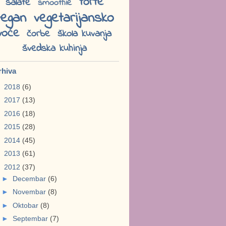
torte
salate
smoothie
vegan
vegetarijansko
voće
čorbe
škola kuvanja
švedska kuhinja
rhiva
►
2018
(6)
►
2017
(13)
►
2016
(18)
►
2015
(28)
►
2014
(45)
►
2013
(61)
▼
2012
(37)
►
Decembar
(6)
►
Novembar
(8)
►
Oktobar
(8)
►
Septembar
(7)