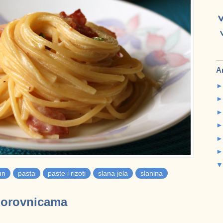
A
un
pasta
paste i rizoti
slana jela
slanina
borovnicama