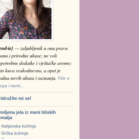
ood·ie}
— zaljubljenik u onu pravu
anu i prirodne ukuse; ne voli
epotrebne dodatke i vještačke arome;
to kuva svakodnevno, a opet je
ladna novih ukusa i saznanja.
Više o
ogu i meni...
idružite mi se!
iljena jela iz meni bliskih
emalja
Italijanska kuhinja
Grčka kuhinja