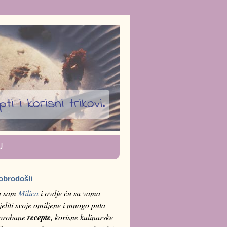
i i korisni trikovi.
U
obrodošli
a sam
Milica
i ovdje ću sa vama
jeliti svoje omiljene i mnogo puta
sprobane
recepte
, korisne kulinarske