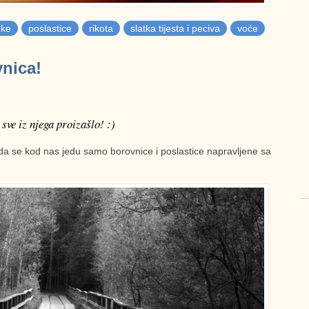
nke
poslastice
rikota
slatka tijesta i peciva
voće
vnica!
sve iz njega proizašlo! :)
da se kod nas jedu samo borovnice i poslastice napravljene sa