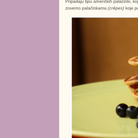
Pripadaju tipu američkih palačinki, ko
zovemo palačinkama
(crêpes)
koje p