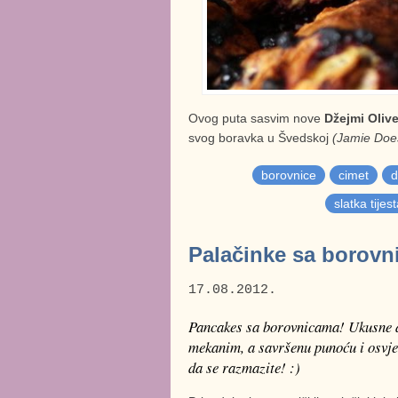
Ovog puta sasvim nove
Džejmi Oliv
svog boravka u Švedskoj
(Jamie Doe
borovnice
cimet
d
slatka tijes
Palačinke sa borovn
17.08.2012.
Pancakes sa borovnicama
! Ukusne d
mekanim, a savršenu punoću i osvje
da se razmazite! :)