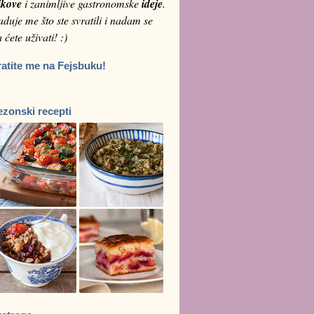
ikove
i zanimljive gastronomske
ideje
.
duje me što ste svratili i nadam se
 ćete uživati! :)
ratite me na Fejsbuku!
ezonski recepti