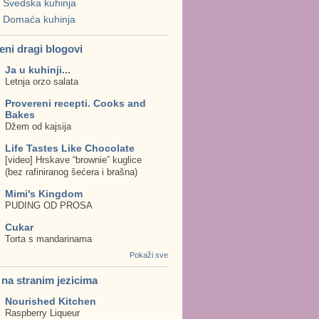
Švedska kuhinja
Domaća kuhinja
eni dragi blogovi
Ja u kuhinji...
Letnja orzo salata
Provereni recepti. Cooks and
Bakes
Džem od kajsija
Life Tastes Like Chocolate
[video] Hrskave “brownie” kuglice
(bez rafiniranog šećera i brašna)
Mimi's Kingdom
PUDING OD PROSA
Cukar
Torta s mandarinama
Pokaži sve
. na stranim jezicima
Nourished Kitchen
Raspberry Liqueur