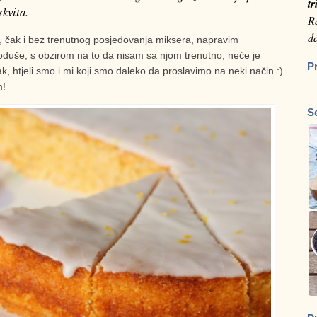
tr
skvita.
Ra
da
, čak i bez trenutnog posjedovanja miksera, napravim
uše, s obzirom na to da nisam sa njom trenutno, neće je
P
pak, htjeli smo i mi koji smo daleko da proslavimo na neki način :)
m!
S