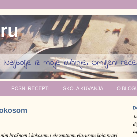
iru
Najbolje iz moje kuhinje. Omiljeni recept
POSNI RECEPTI
ŠKOLA KUVANJA
O BLOG
D
 kokosom
J
di
i
znim brašnom i kokosom i elegantnom glazurom koja pravi