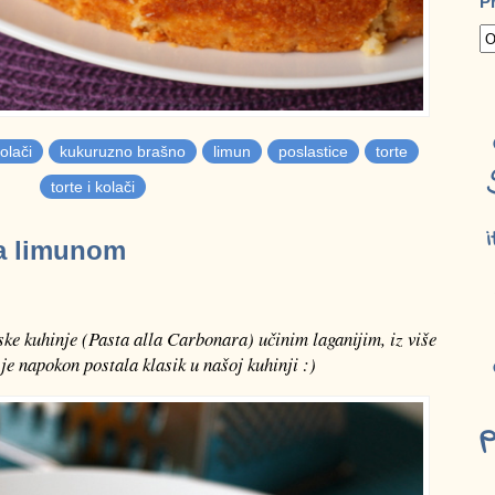
P
olači
kukuruzno brašno
limun
poslastice
torte
torte i kolači
i
sa limunom
nske kuhinje
(Pasta alla Carbonara)
učinim laganijim, iz više
je napokon postala klasik u našoj kuhinji :)
p