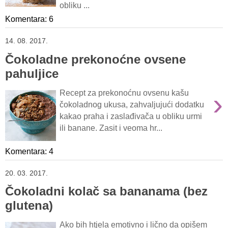
obliku ...
Komentara: 6
14. 08. 2017.
Čokoladne prekonoćne ovsene
pahuljice
›
Recept za prekonoćnu ovsenu kašu
čokoladnog ukusa, zahvaljujući dodatku
kakao praha i zaslađivača u obliku urmi
ili banane. Zasit i veoma hr...
Komentara: 4
20. 03. 2017.
Čokoladni kolač sa bananama (bez
glutena)
Ako bih htjela emotivno i lično da opišem