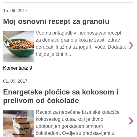
15. 09. 2017.
Moj osnovni recept za granolu
Veoma prilagodljiv i jednostavan recept
›
za domaću granolu koja je zasit i zdrav
doručak ili užina uz jogurt i voće. Dodatak
heljde je čini n...
Komentara: 9
01. 09. 2017.
Energetske pločice sa kokosom i
prelivom od čokolade
›
Recept za nepečene brzinske kolačiće
kokosastog ukusa, koji je divno
upotpunjen gorkastom tamnom
čokoladom. Ovdje su predstavljeni u