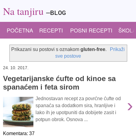
Na tanjiru
—BLOG
POČETNA
RECEPTI
POSNI RECEPTI
ŠKOLA
Prikazani su postovi s oznakom
gluten-free
.
Prikaži
sve postove
24. 10. 2017.
Vegetarijanske ćufte od kinoe sa
spanaćem i feta sirom
›
Jednostavan recept za povrćne ćufte od
spanaća sa dodatkom sira, hranljive i
lako ih je upotpuniti da dobijete zasit i
potpun obrok. Osnova ...
Komentara: 37