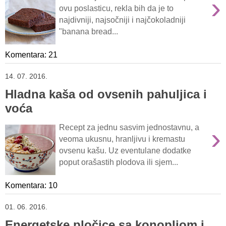
›
ovu poslasticu, rekla bih da je to
najdivniji, najsočniji i najčokoladniji
"banana bread...
Komentara: 21
14. 07. 2016.
Hladna kaša od ovsenih pahuljica i
voća
›
Recept za jednu sasvim jednostavnu, a
veoma ukusnu, hranljivu i kremastu
ovsenu kašu. Uz eventulane dodatke
poput orašastih plodova ili sjem...
Komentara: 10
01. 06. 2016.
Energetske pločice sa konopljom i