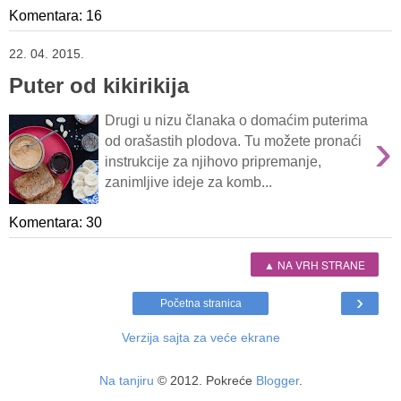
Komentara: 16
22. 04. 2015.
Puter od kikirikija
Drugi u nizu članaka o domaćim puterima
›
od orašastih plodova. Tu možete pronaći
instrukcije za njihovo pripremanje,
zanimljive ideje za komb...
Komentara: 30
▲ NA VRH STRANE
›
Početna stranica
Verzija sajta za veće ekrane
Na tanjiru
© 2012. Pokreće
Blogger
.