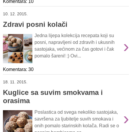
Komentara: 10
10. 12. 2015.
Zdravi posni kolači
Jedna lijepa kolekcija recepata koji su
›
posni, napravljeni od zdravih i ukusnih
sastojaka, većinom za čas gotovi i čak
pomalo šareni! :) Ovi...
Komentara: 30
18. 11. 2015.
Kuglice sa suvim smokvama i
orasima
›
Poslastica od svega nekoliko sastojaka,
savršena za ljubitelje suvih smokava i
onih pomalo starinskih kolača. Radi se o