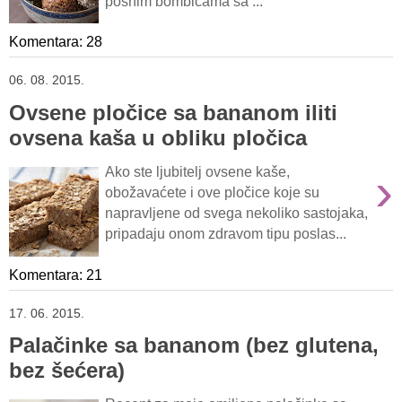
posnim bombicama sa ...
Komentara: 28
06. 08. 2015.
Ovsene pločice sa bananom iliti
ovsena kaša u obliku pločica
›
Ako ste ljubitelj ovsene kaše,
obožavaćete i ove pločice koje su
napravljene od svega nekoliko sastojaka,
pripadaju onom zdravom tipu poslas...
Komentara: 21
17. 06. 2015.
Palačinke sa bananom (bez glutena,
bez šećera)