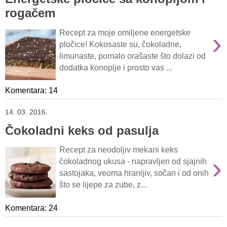
rogačem
›
Recept za moje omiljene energetske
pločice! Kokosaste su, čokoladne,
limunaste, pomalo orašaste što dolazi od
dodatka konoplje i prosto vas ...
Komentara: 14
14. 03. 2016.
Čokoladni keks od pasulja
Recept za neodoljiv mekani keks
›
čokoladnog ukusa - napravljen od sjajnih
sastojaka, veoma hranljiv, sočan i od onih
što se lijepe za zube, z...
Komentara: 24