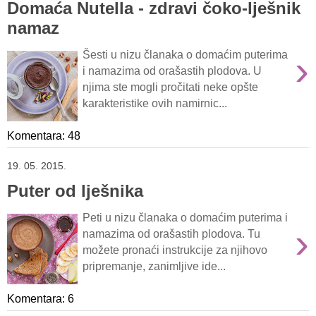
Domaća Nutella - zdravi čoko-lješnik
namaz
›
Šesti u nizu članaka o domaćim puterima
i namazima od orašastih plodova. U
njima ste mogli pročitati neke opšte
karakteristike ovih namirnic...
Komentara: 48
19. 05. 2015.
Puter od lješnika
Peti u nizu članaka o domaćim puterima i
›
namazima od orašastih plodova. Tu
možete pronaći instrukcije za njihovo
pripremanje, zanimljive ide...
Komentara: 6