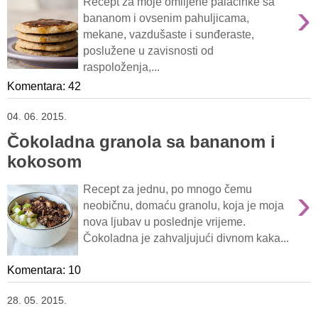
›
Recept za moje omiljene palačinke sa
bananom i ovsenim pahuljicama,
mekane, vazdušaste i sunđeraste,
poslužene u zavisnosti od
raspoloženja,...
Komentara: 42
04. 06. 2015.
Čokoladna granola sa bananom i
kokosom
›
Recept za jednu, po mnogo čemu
neobičnu, domaću granolu, koja je moja
nova ljubav u poslednje vrijeme.
Čokoladna je zahvaljujući divnom kaka...
Komentara: 10
28. 05. 2015.