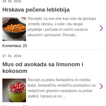
19. 02. 2016.
Hrskava pečena leblebija
Receptić za sve one koji vole da grickaju
›
između obroka, a vole i da okupe
prijatelje i počaste ih nečim zarazno
ukusnim i grickavim. Recept...
Komentara: 20
27. 01. 2016.
Mus od avokada sa limunom i
kokosom
›
Recept za jednu fantastičnu ili možda
bolje, fantastično neobičnu poslasticu sa
netipičnim glavnim sastojkom za jedan
slatkiš. Upravo je on ...