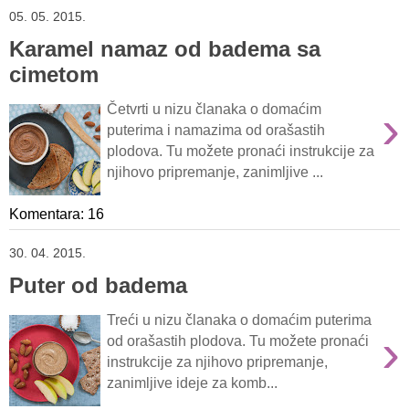
05. 05. 2015.
Karamel namaz od badema sa
cimetom
›
Četvrti u nizu članaka o domaćim
puterima i namazima od orašastih
plodova. Tu možete pronaći instrukcije za
njihovo pripremanje, zanimljive ...
Komentara: 16
30. 04. 2015.
Puter od badema
Treći u nizu članaka o domaćim puterima
›
od orašastih plodova. Tu možete pronaći
instrukcije za njihovo pripremanje,
zanimljive ideje za komb...