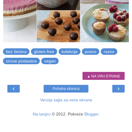
bez šećera
gluten-free
kolekcija
posno
razno
sirove poslastice
vegan
▲ NA VRH STRANE
‹
›
Početna stranica
Verzija sajta za veće ekrane
Na tanjiru
© 2012. Pokreće
Blogger
.