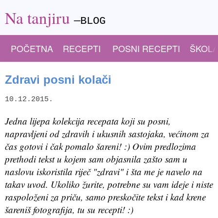
Na tanjiru
—BLOG
POČETNA
RECEPTI
POSNI RECEPTI
ŠKOLA
Zdravi posni kolači
10.12.2015.
Jedna lijepa kolekcija recepata koji su posni,
napravljeni od zdravih i ukusnih sastojaka, većinom za
čas gotovi i čak pomalo šareni! :) Ovim predlozima
prethodi tekst u kojem sam objasnila zašto sam u
naslovu iskoristila riječ "zdravi" i šta me je navelo na
takav uvod. Ukoliko žurite, potrebne su vam ideje i niste
raspoloženi za priču, samo preskočite tekst i kad krene
šareniš fotografija, tu su recepti! :)