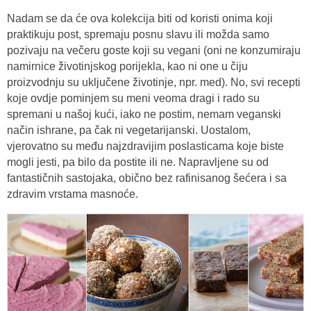
Nadam se da će ova kolekcija biti od koristi onima koji
praktikuju post, spremaju posnu slavu ili možda samo
pozivaju na večeru goste koji su vegani (oni ne konzumiraju
namirnice životinjskog porijekla, kao ni one u čiju
proizvodnju su uključene životinje, npr. med). No, svi recepti
koje ovdje pominjem su meni veoma dragi i rado su
spremani u našoj kući, iako ne postim, nemam veganski
način ishrane, pa čak ni vegetarijanski. Uostalom,
vjerovatno su među najzdravijim poslasticama koje biste
mogli jesti, pa bilo da postite ili ne. Napravljene su od
fantastičnih sastojaka, obično bez rafinisanog šećera i sa
zdravim vrstama masnoće.