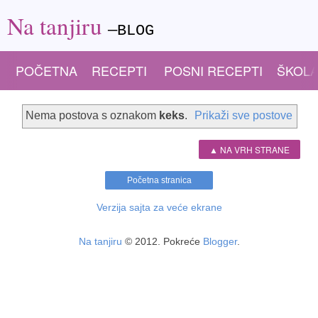
Na tanjiru
—BLOG
POČETNA
RECEPTI
POSNI RECEPTI
ŠKOLA
Nema postova s oznakom
keks
.
Prikaži sve postove
▲ NA VRH STRANE
Početna stranica
Verzija sajta za veće ekrane
Na tanjiru
© 2012. Pokreće
Blogger
.