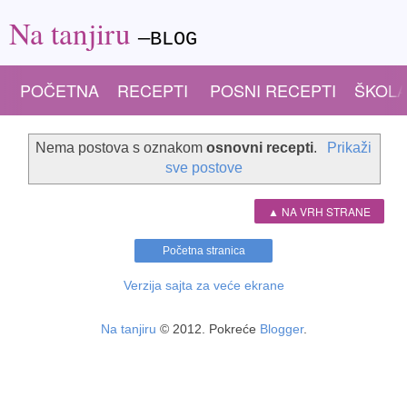
Na tanjiru
—BLOG
POČETNA
RECEPTI
POSNI RECEPTI
ŠKOLA
Nema postova s oznakom
osnovni recepti
.
Prikaži
sve postove
▲ NA VRH STRANE
Početna stranica
Verzija sajta za veće ekrane
Na tanjiru
© 2012. Pokreće
Blogger
.