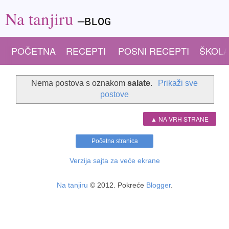
Na tanjiru
—BLOG
POČETNA
RECEPTI
POSNI RECEPTI
ŠKOLA
Nema postova s oznakom
salate
.
Prikaži sve
postove
▲ NA VRH STRANE
Početna stranica
Verzija sajta za veće ekrane
Na tanjiru
© 2012. Pokreće
Blogger
.