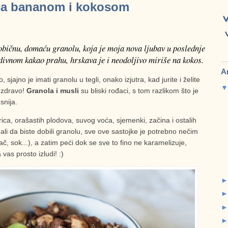
sa bananom i kokosom
bičnu, domaću granolu, koja je moja nova ljubav u poslednje
divnom kakao prahu, hrskava je i neodoljivo miriše na kokos.
A
sjajno je imati granolu u tegli, onako izjutra, kad jurite i želite
 zdravo!
Granola i musli
su bliski rođaci, s tom razlikom što je
snija.
rica, orašastih plodova, suvog voća, sjemenki, začina i ostalih
ali da biste dobili granolu, sve ove sastojke je potrebno nečim
ač, sok...), a zatim peći dok se sve to fino ne karamelizuje,
 vas prosto izludi! :)