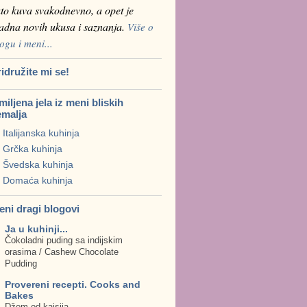
to kuva svakodnevno, a opet je
ladna novih ukusa i saznanja.
Više o
ogu i meni...
idružite mi se!
iljena jela iz meni bliskih
emalja
Italijanska kuhinja
Grčka kuhinja
Švedska kuhinja
Domaća kuhinja
eni dragi blogovi
Ja u kuhinji...
Čokoladni puding sa indijskim
orasima / Cashew Chocolate
Pudding
Provereni recepti. Cooks and
Bakes
Džem od kajsija