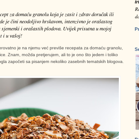
tr
Ra
cept za domaću granolu koja je zasit i zdrav doručak ili
da
jde je čini neodoljivo hrskavom, intenzivno je orašastog
sjemenki i orašastih plodova. Uvijek prisutna u mojoj
P
t i u vašoj!
jerovatno je na njemu već previše recepata za domaću granolu,
S
ce. Znam, možda pretjerujem, ali to je ono što jedem i toliko
gla započeti sa pisanjem nekoliko zasebnih tematskih blogova.