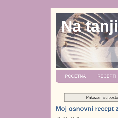
Na tanj
POČETNA
RECEPTI
Prikazani su pos
Moj osnovni recept 