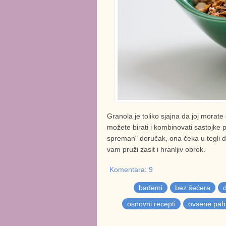
Granola je toliko sjajna da joj morate 
možete birati i kombinovati sastojke
spreman" doručak, ona čeka u tegli da
vam pruži zasit i hranljiv obrok.
Komentara: 9
bademi
bez šećera
osnovni recepti
ovsene pahu