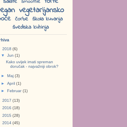
torte
salate
smoothie
vegan
vegetarijansko
voće
čorbe
škola kuvanja
švedska kuhinja
rhiva
▼
2018
(6)
▼
Jun
(1)
Kako uvijek imati spreman
doručak - najvažniji obrok?
►
Maj
(3)
►
April
(1)
►
Februar
(1)
►
2017
(13)
►
2016
(18)
►
2015
(28)
►
2014
(45)