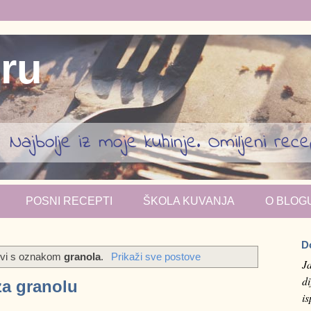
iru
Najbolje iz moje kuhinje. Omiljeni recept
POSNI RECEPTI
ŠKOLA KUVANJA
O BLOG
D
tovi s oznakom
granola
.
Prikaži sve postove
J
di
za granolu
i