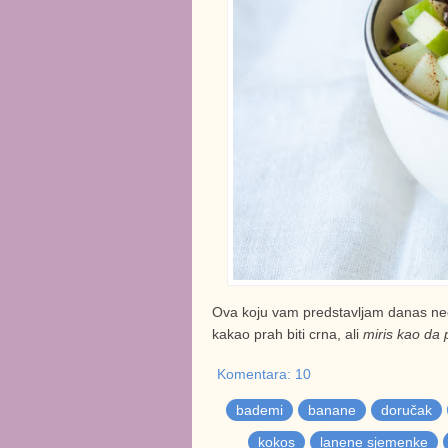
Ova koju vam predstavljam danas neće 
kakao prah biti crna, ali
miris kao da
Komentara: 10
bademi
banane
doručak
kokos
lanene sjemenke