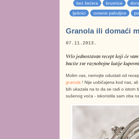
bez šećera
brusnice
dor
lješnici
ovsene pahuljice
po
Granola ili domaći m
07.11.2013.
Vrlo jednostavan recept koji će vam
bacite sve raznobojne kutije kupovni
Molim vas, nemojte odustati od recep
granola
! Nije uobičajena kod nas, ali
bih ukazala na to da se radi o istom t
sušenog voća - iskoristila sam oba na