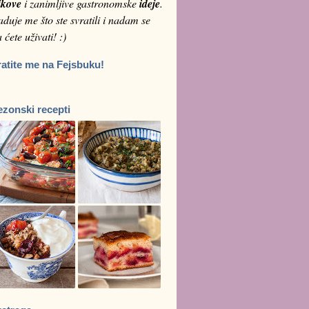
ikove
i zanimljive gastronomske
ideje
.
duje me što ste svratili i nadam se
 ćete uživati! :)
ratite me na Fejsbuku!
ezonski recepti