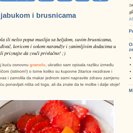
za
g
 jabukom i brusnicama
bl
Pr
la ili nešto poput muslija sa heljdom, suvim brusnicama,
Om
ađivač, koricom i sokom narandže i zanimljivim dodacima u
z
li priznajte da zvuči privlačno! ;)
oj kuću osnovnu
granolu
, ukratko sam opisala razliku između
ričom (istinom!) o tome koliko su kupovne žitarice nezdrave i
o vas i zamolila da makar jednom sami napravite zdravu zamjenu
 ponavljati ništa od toga, ali da znate da te molbe i dalje stoje!
M