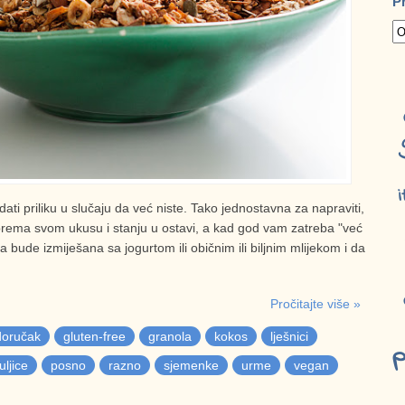
P
i
dati priliku u slučaju da već niste. Tako jednostavna za napraviti,
 prema svom ukusu i stanju u ostavi, a kad god vam zatreba "već
 bude izmiješana sa jogurtom ili običnim ili biljnim mlijekom i da
Pročitajte više »
doručak
gluten-free
granola
kokos
lješnici
p
ljice
posno
razno
sjemenke
urme
vegan