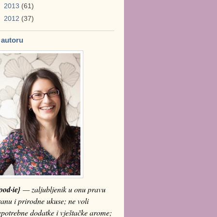
►
2013
(61)
►
2012
(37)
 autoru
ood·ie}
— zaljubljenik u onu pravu
anu i prirodne ukuse; ne voli
epotrebne dodatke i vještačke arome;