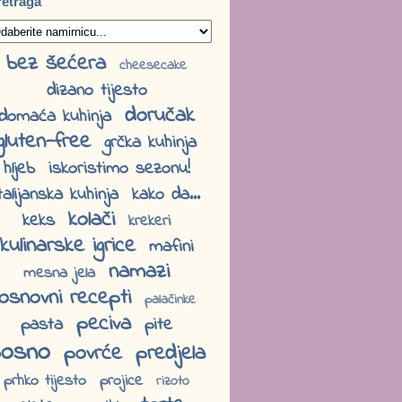
retraga
bez šećera
cheesecake
dizano tijesto
doručak
domaća kuhinja
gluten-free
grčka kuhinja
hljeb
iskoristimo sezonu!
talijanska kuhinja
kako da...
kolači
keks
krekeri
kulinarske igrice
mafini
namazi
mesna jela
osnovni recepti
palačinke
peciva
pasta
pite
osno
povrće
predjela
prhko tijesto
projice
rizoto