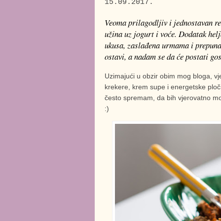
15.09.2017.
Veoma prilagodljiv i jednostavan re
užina uz jogurt i voće. Dodatak hel
ukusa, zaslađena urmama i prepuna 
ostavi, a nadam se da će postati gos
Uzimajući u obzir obim mog bloga, v
krekere, krem supe i energetske ploči
često spremam, da bih vjerovatno mo
:)