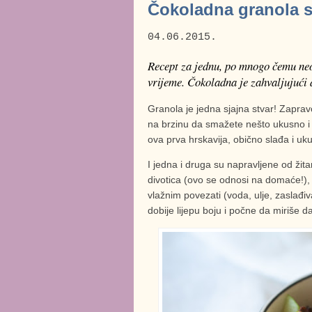
Čokoladna granola 
04.06.2015.
Recept za jednu, po mnogo čemu neo
vrijeme. Čokoladna je zahvaljujući 
Granola je jedna sjajna stvar! Zapravo, 
na brzinu da smažete nešto ukusno i
ova prva hrskavija, obično slađa i uku
I jedna i druga su napravljene od žita
divotica (ovo se odnosi na domaće!), 
vlažnim povezati (voda, ulje, zaslađiv
dobije lijepu boju i počne da miriše da