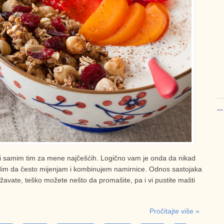
..
h i samim tim za mene najčešćih. Logično vam je onda da nikad
udim da često mijenjam i kombinujem namirnice. Odnos sastojaka
ržavate, teško možete nešto da promašite, pa i vi pustite mašti
Pročitajte više »