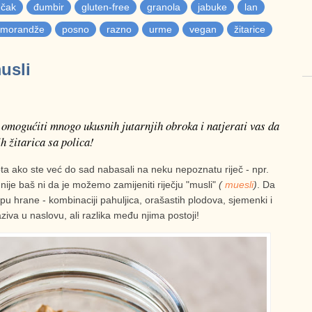
učak
đumbir
gluten-free
granola
jabuke
lan
morandže
posno
razno
urme
vegan
žitarice
usli
 omogućiti mnogo ukusnih jutarnjih obroka i natjerati vas da
h žitarica sa polica!
ta ako ste već do sad nabasali na neku nepoznatu riječ - npr.
 nije baš ni da je možemo zamijeniti riječju "musli"
(
muesli
)
. Da
ipu hrane - kombinaciji pahuljica, orašastih plodova, sjemenki i
ziva u naslovu, ali razlika među njima postoji!