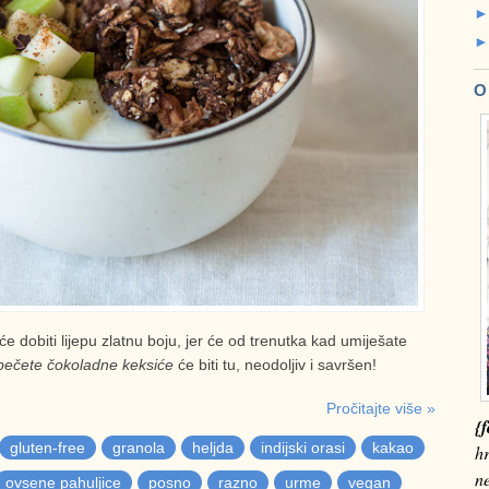
O
dobiti lijepu zlatnu boju, jer će od trenutka kad umiješate
 pečete čokoladne keksiće
će biti tu, neodoljiv i savršen!
Pročitajte više »
{f
gluten-free
granola
heljda
indijski orasi
kakao
hr
n
ovsene pahuljice
posno
razno
urme
vegan