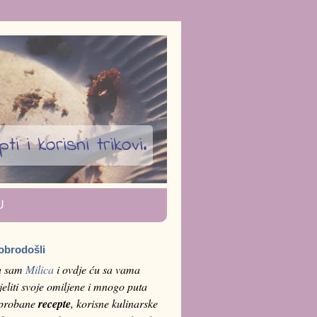
i i korisni trikovi.
U
obrodošli
a sam
Milica
i ovdje ću sa vama
jeliti svoje omiljene i mnogo puta
sprobane
recepte
, korisne kulinarske