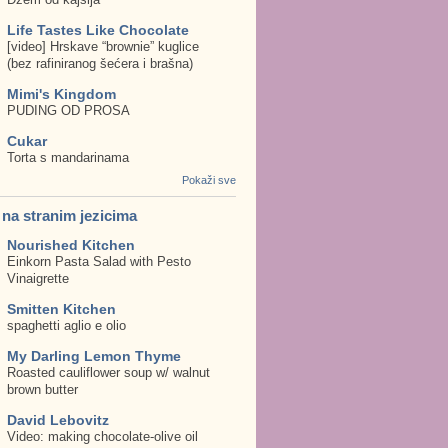
Life Tastes Like Chocolate
[video] Hrskave “brownie” kuglice
(bez rafiniranog šećera i brašna)
Mimi's Kingdom
PUDING OD PROSA
Cukar
Torta s mandarinama
Pokaži sve
. na stranim jezicima
Nourished Kitchen
Einkorn Pasta Salad with Pesto
Vinaigrette
Smitten Kitchen
spaghetti aglio e olio
My Darling Lemon Thyme
Roasted cauliflower soup w/ walnut
brown butter
David Lebovitz
Video: making chocolate-olive oil