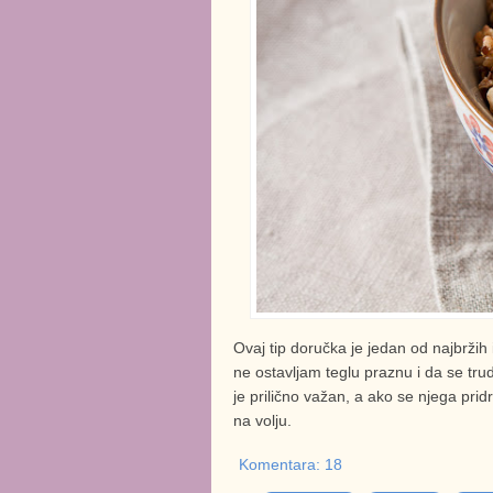
Ovaj tip doručka je jedan od najbrži
ne ostavljam teglu praznu i da se tr
je prilično važan, a ako se njega prid
na volju.
Komentara: 18