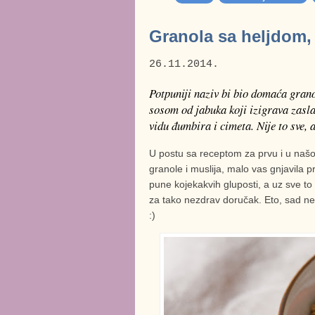
Granola sa heljdom,
26.11.2014.
Potpuniji naziv bi bio domaća grano
sosom od jabuka koji izigrava zasl
vidu đumbira i cimeta. Nije to sve, a
U postu sa receptom za prvu i u naš
granole i muslija, malo vas gnjavila p
pune kojekakvih gluposti, a uz sve t
za tako nezdrav doručak. Eto, sad neću
:)