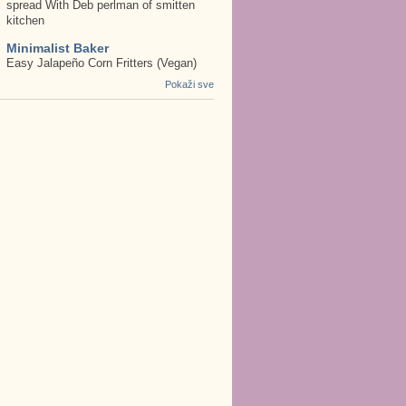
spread With Deb perlman of smitten
kitchen
Minimalist Baker
Easy Jalapeño Corn Fritters (Vegan)
Pokaži sve