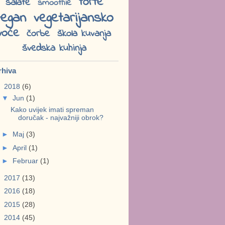
torte
salate
smoothie
vegan
vegetarijansko
voće
čorbe
škola kuvanja
švedska kuhinja
rhiva
▼
2018
(6)
▼
Jun
(1)
Kako uvijek imati spreman
doručak - najvažniji obrok?
►
Maj
(3)
►
April
(1)
►
Februar
(1)
►
2017
(13)
►
2016
(18)
►
2015
(28)
►
2014
(45)