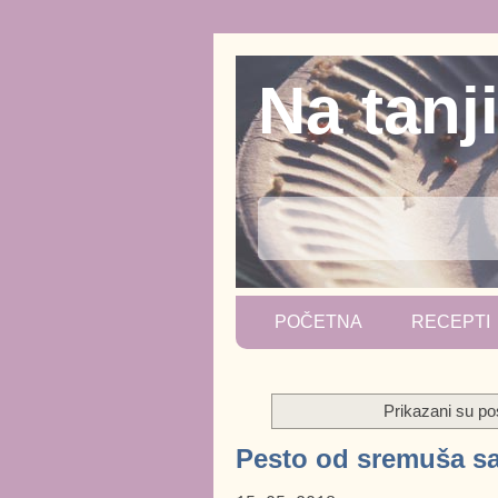
Na tanj
POČETNA
RECEPTI
Prikazani su p
Pesto od sremuša s