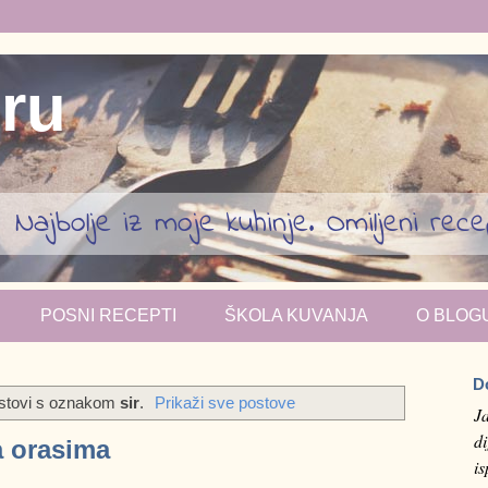
iru
Najbolje iz moje kuhinje. Omiljeni recept
POSNI RECEPTI
ŠKOLA KUVANJA
O BLOG
D
ostovi s oznakom
sir
.
Prikaži sve postove
J
di
a orasima
i