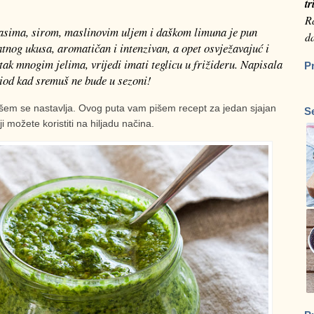
tr
Ra
asima, sirom, maslinovim uljem i daškom limuna je pun
da
atnog ukusa, aromatičan i intenzivan, a opet osvježavajuć i
tak mnogim jelima, vrijedi imati teglicu u frižideru. Napisala
P
riod kad sremuš ne bude u sezoni!
em se nastavlja. Ovog puta vam pišem recept za jedan sjajan
S
 možete koristiti na hiljadu načina.