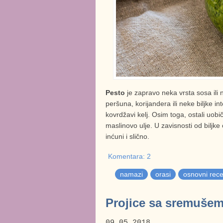
Pesto
je zapravo neka vrsta sosa ili 
peršuna, korijandera ili neke biljke i
kovrdžavi kelj. Osim toga, ostali uobiča
maslinovo ulje. U zavisnosti od biljke 
inćuni i slično.
Komentara: 2
namazi
orasi
osnovni rece
Projice sa sremušem
09.05.2018.