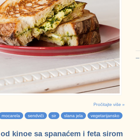
..
Pročitajte više »
mocarela
sendviči
sir
slana jela
vegetarijansko
 od kinoe sa spanaćem i feta sirom