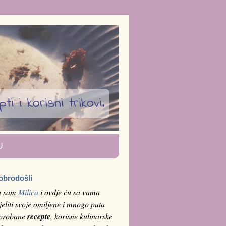
i i korisni trikovi.
U
obrodošli
a sam
Milica
i ovdje ću sa vama
jeliti svoje omiljene i mnogo puta
sprobane
recepte
, korisne kulinarske