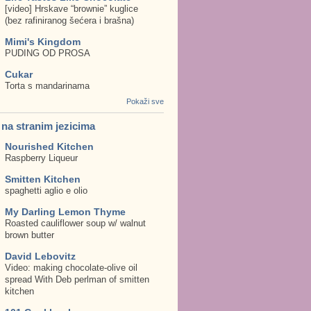
[video] Hrskave “brownie” kuglice
(bez rafiniranog šećera i brašna)
Mimi's Kingdom
PUDING OD PROSA
Cukar
Torta s mandarinama
Pokaži sve
. na stranim jezicima
Nourished Kitchen
Raspberry Liqueur
Smitten Kitchen
spaghetti aglio e olio
My Darling Lemon Thyme
Roasted cauliflower soup w/ walnut
brown butter
David Lebovitz
Video: making chocolate-olive oil
spread With Deb perlman of smitten
kitchen