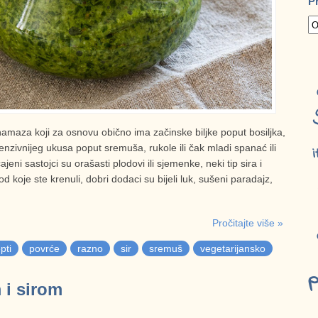
P
namaza koji za osnovu obično ima začinske biljke poput bosiljka,
ntenzivnijeg ukusa poput sremuša, rukole ili čak mladi spanać ili
i
jeni sastojci su orašasti plodovi ili sjemenke, neki tip sira i
od koje ste krenuli, dobri dodaci su bijeli luk, sušeni paradajz,
Pročitajte više »
pti
povrće
razno
sir
sremuš
vegetarijansko
p
 i sirom