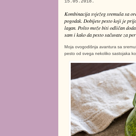
15.05.2018.
Kombinacija svježeg sremuša sa or
pogodak. Dobijete pesto koji je prij
lagan. Pošto može biti odličan doda
sam i kako da pesto sačuvate za pe
Moja ovogodišnja avantura sa sremuš
pesto od svega nekoliko sastojaka koji