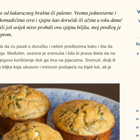
ce od kukuruznog brašna ili palente. Veoma jednostavne i
komadićima sira i sjajne kao doručak ili užina u toku dana!
li još uvijek niste probali ovu sjajnu biljku, moj predlog je
eptom.
A
da ću pisati o doručku i nekim predlozima kako i šta da
ja. Međutim, sezona je sremuša i bila bi prava šteta da ne
jegovo korišćenje dok ga ima na pijacama. Sremuš, divlji ili
biljka koja ukusom i mirisom podsjeća na bijeli luk, ali je