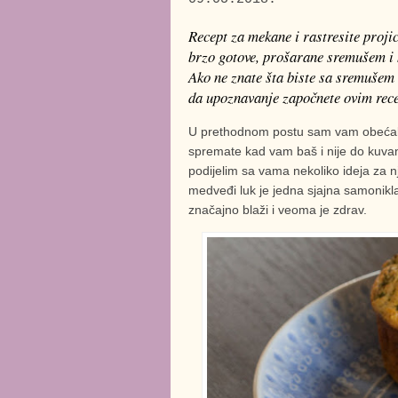
Recept za mekane i rastresite proji
brzo gotove, prošarane sremušem i 
Ako ne znate šta biste sa sremušem i
da upoznavanje započnete ovim rec
U prethodnom postu sam vam obećala 
spremate kad vam baš i nije do kuvan
podijelim sa vama nekoliko ideja za n
medveđi luk je jedna sjajna samonikla 
značajno blaži i veoma je zdrav.