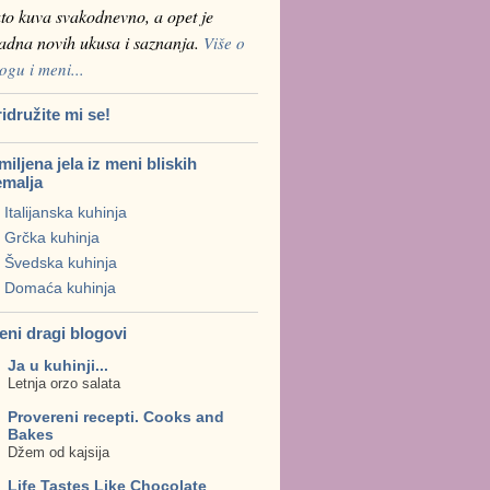
to kuva svakodnevno, a opet je
ladna novih ukusa i saznanja.
Više o
ogu i meni...
idružite mi se!
iljena jela iz meni bliskih
emalja
Italijanska kuhinja
Grčka kuhinja
Švedska kuhinja
Domaća kuhinja
eni dragi blogovi
Ja u kuhinji...
Letnja orzo salata
Provereni recepti. Cooks and
Bakes
Džem od kajsija
Life Tastes Like Chocolate