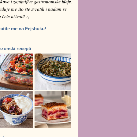
ikove
i zanimljive gastronomske
ideje
.
duje me što ste svratili i nadam se
 ćete uživati! :)
ratite me na Fejsbuku!
ezonski recepti