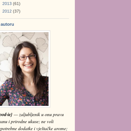
►
2013
(61)
►
2012
(37)
 autoru
ood·ie}
— zaljubljenik u onu pravu
anu i prirodne ukuse; ne voli
epotrebne dodatke i vještačke arome;