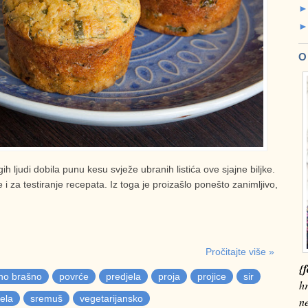
O
 ljudi dobila punu kesu svježe ubranih listića ove sjajne biljke.
 i za testiranje recepata. Iz toga je proizašlo ponešto zanimljivo,
Pročitajte više »
{f
no brašno
povrće
predjela
proja
projice
sir
hr
jela
sremuš
vegetarijansko
n