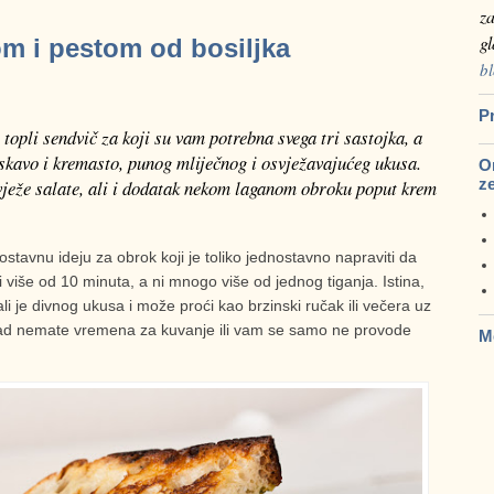
za
g
m i pestom od bosiljka
bl
Pr
topli sendvič za koji su vam potrebna svega tri sastojka, a
rskavo i kremasto, punog mliječnog i osvježavajućeg ukusa.
Om
z
vježe salate, ali i dodatak nekom laganom obroku poput krem
tavnu ideju za obrok koji je toliko jednostavno napraviti da
i više od 10 minuta, a ni mnogo više od jednog tiganja. Istina,
li je divnog ukusa i može proći kao brzinski ručak ili večera uz
kad nemate vremena za kuvanje ili vam se samo ne provode
M