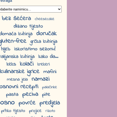
retraga
bez šećera
cheesecake
dizano tijesto
doručak
domaća kuhinja
gluten-free
grčka kuhinja
hljeb
iskoristimo sezonu!
talijanska kuhinja
kako da...
kolači
keks
krekeri
kulinarske igrice
mafini
namazi
mesna jela
osnovni recepti
palačinke
peciva
pasta
pite
osno
povrće
predjela
prhko tijesto
projice
rizoto