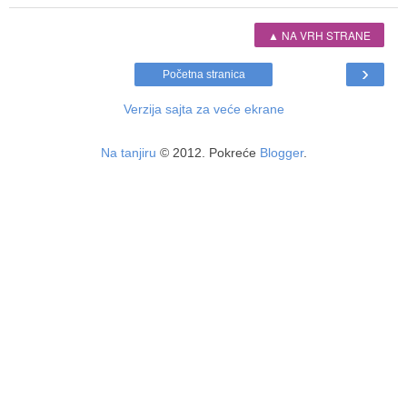
▲ NA VRH STRANE
›
Početna stranica
Verzija sajta za veće ekrane
Na tanjiru
© 2012. Pokreće
Blogger
.