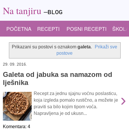
Na tanjiru
—BLOG
POČETNA
RECEPTI
POSNI RECEPTI
ŠKOLA
Prikazani su postovi s oznakom
galeta
.
Prikaži sve
postove
29. 09. 2016.
Galeta od jabuka sa namazom od
lješnika
›
Recept za jednu sjajnu voćnu poslasticu,
koja izgleda pomalo rustično, a možete je
praviti sa bilo kojim tipom voća.
Napravljena je od ukusn...
Komentara: 4