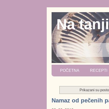
Na tanj
POČETNA
RECEPTI
Prikazani su post
Namaz od pečenih pa