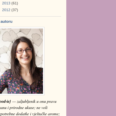
►
2013
(61)
►
2012
(37)
 autoru
ood·ie}
— zaljubljenik u onu pravu
anu i prirodne ukuse; ne voli
epotrebne dodatke i vještačke arome;