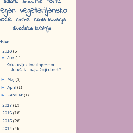
torte
salate
smoothie
vegan
vegetarijansko
voće
čorbe
škola kuvanja
švedska kuhinja
rhiva
▼
2018
(6)
▼
Jun
(1)
Kako uvijek imati spreman
doručak - najvažniji obrok?
►
Maj
(3)
►
April
(1)
►
Februar
(1)
►
2017
(13)
►
2016
(18)
►
2015
(28)
►
2014
(45)