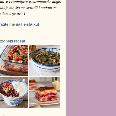
ikove
i zanimljive gastronomske
ideje
.
duje me što ste svratili i nadam se
 ćete uživati! :)
ratite me na Fejsbuku!
ezonski recepti