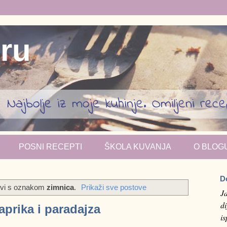
iru
Najbolje iz moje kuhinje. Omiljeni recept
POSNI RECEPTI
ŠKOLA KUVANJA
O BLOG
D
ovi s oznakom
zimnica
.
Prikaži sve postove
J
di
prika i paradajza
i