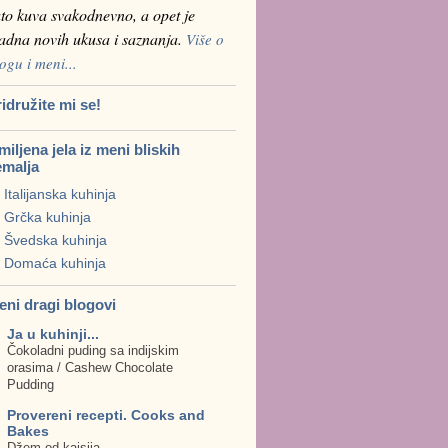
to kuva svakodnevno, a opet je
ladna novih ukusa i saznanja.
Više o
ogu i meni...
idružite mi se!
iljena jela iz meni bliskih
emalja
Italijanska kuhinja
Grčka kuhinja
Švedska kuhinja
Domaća kuhinja
eni dragi blogovi
Ja u kuhinji...
Čokoladni puding sa indijskim
orasima / Cashew Chocolate
Pudding
Provereni recepti. Cooks and
Bakes
Džem od kajsija