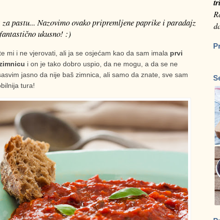
tr
Ra
s za pastu... Nazovimo ovako pripremljene paprike i paradajz
da
 fantastično ukusno! :)
P
e mi i ne vjerovati, ali ja se osjećam kao da sam imala
prvi
 zimnicu
i on je tako dobro uspio, da ne mogu, a da se ne
e sasvim jasno da nije baš zimnica, ali samo da znate, sve sam
S
bilnija tura!