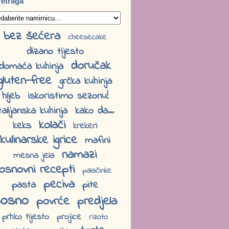
retraga
bez šećera
cheesecake
dizano tijesto
doručak
domaća kuhinja
gluten-free
grčka kuhinja
hljeb
iskoristimo sezonu!
talijanska kuhinja
kako da...
kolači
keks
krekeri
kulinarske igrice
mafini
namazi
mesna jela
osnovni recepti
palačinke
peciva
pasta
pite
osno
povrće
predjela
prhko tijesto
projice
rizoto