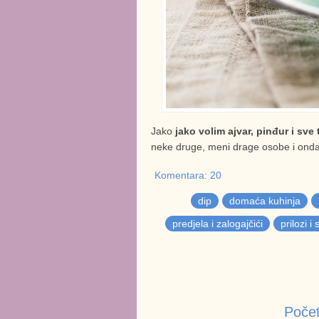
Jako
jako volim ajvar, pinđur i sve
neke druge, meni drage osobe i onda m
Komentara: 20
dip
domaća kuhinja
predjela i zalogajčići
prilozi i 
Počet