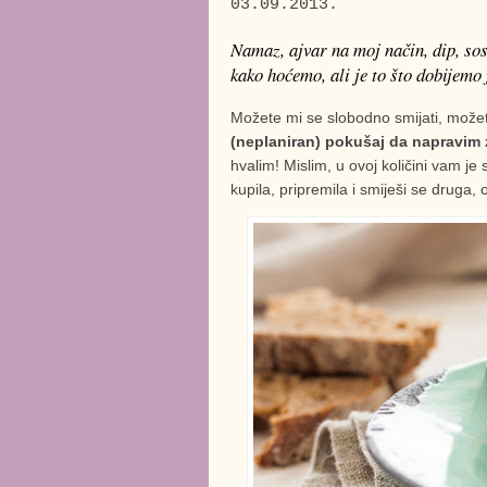
03.09.2013.
Namaz, ajvar na moj način, dip, so
kako hoćemo, ali je to što dobijemo
Možete mi se slobodno smijati, možet
(neplaniran) pokušaj da napravim
hvalim! Mislim, u ovoj količini vam j
kupila, pripremila i smiješi se druga, o