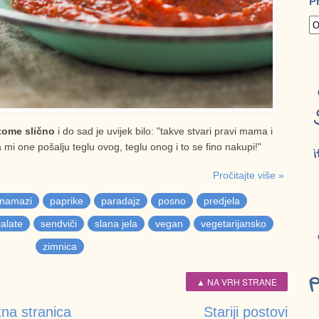
P
 tome slično
i do sad je uvijek bilo: "takve stvari pravi mama i
i one pošalju teglu ovog, teglu onog i to se fino nakupi!"
i
Pročitajte više »
namazi
paprike
paradajz
posno
predjela
salate
sendviči
slana jela
vegan
vegetarijansko
zimnica
p
▲ NA VRH STRANE
na stranica
Stariji postovi