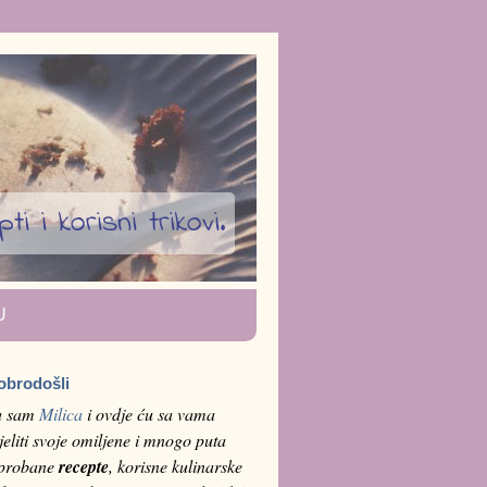
i i korisni trikovi.
U
obrodošli
a sam
Milica
i ovdje ću sa vama
jeliti svoje omiljene i mnogo puta
sprobane
recepte
, korisne kulinarske