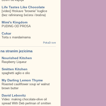
Life Tastes Like Chocolate
[video] Hrskave “brownie” kuglice
(bez rafiniranog šećera i brašna)
Mimi's Kingdom
PUDING OD PROSA
Cukar
Torta s mandarinama
Pokaži sve
. na stranim jezicima
Nourished Kitchen
Raspberry Liqueur
Smitten Kitchen
spaghetti aglio e olio
My Darling Lemon Thyme
Roasted cauliflower soup w/ walnut
brown butter
David Lebovitz
Video: making chocolate-olive oil
spread With Deb perlman of smitten