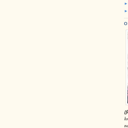
O
{f
hr
n