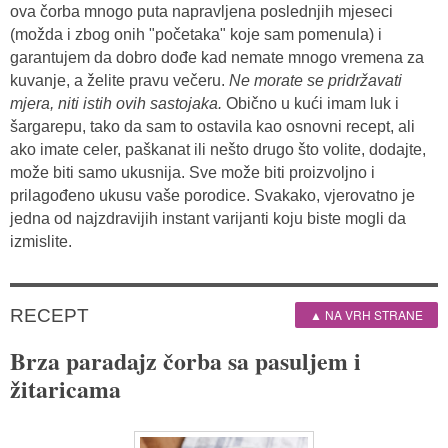
ova čorba mnogo puta napravljena poslednjih mjeseci
(možda i zbog onih "početaka" koje sam pomenula) i
garantujem da dobro dođe kad nemate mnogo vremena za
kuvanje, a želite pravu večeru.
Ne morate se pridržavati
mjera, niti istih ovih sastojaka.
Obično u kući imam luk i
šargarepu, tako da sam to ostavila kao osnovni recept, ali
ako imate celer, paškanat ili nešto drugo što volite, dodajte,
može biti samo ukusnija. Sve može biti proizvoljno i
prilagođeno ukusu vaše porodice. Svakako, vjerovatno je
jedna od najzdravijih instant varijanti koju biste mogli da
izmislite.
RECEPT
▲ NA VRH STRANE
Brza paradajz čorba sa pasuljem i
žitaricama