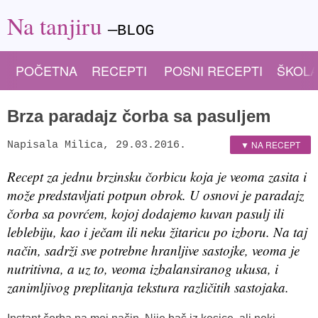
Na tanjiru
—BLOG
POČETNA
RECEPTI
POSNI RECEPTI
ŠKOLA
Brza paradajz čorba sa pasuljem
▼ NA RECEPT
Napisala
Milica
,
29.03.2016.
Recept za jednu brzinsku čorbicu koja je veoma zasita i
može predstavljati potpun obrok. U osnovi je paradajz
čorba sa povrćem, kojoj dodajemo kuvan pasulj ili
leblebiju, kao i ječam ili neku žitaricu po izboru. Na taj
način, sadrži sve potrebne hranljive sastojke, veoma je
nutritivna, a uz to, veoma izbalansiranog ukusa, i
zanimljivog preplitanja tekstura različitih sastojaka.