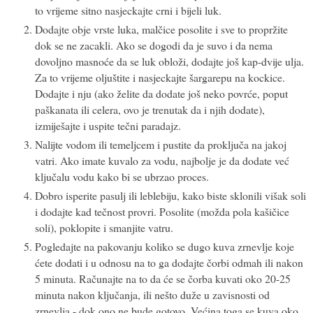
to vrijeme sitno nasjeckajte crni i bijeli luk.
Dodajte obje vrste luka, malčice posolite i sve to propržite
dok se ne zacakli. Ako se dogodi da je suvo i da nema
dovoljno masnoće da se luk obloži, dodajte još kap-dvije ulja.
Za to vrijeme oljuštite i nasjeckajte šargarepu na kockice.
Dodajte i nju (ako želite da dodate još neko povrće, poput
paškanata ili celera, ovo je trenutak da i njih dodate),
izmiješajte i uspite tečni paradajz.
Nalijte vodom ili temeljcem i pustite da proključa na jakoj
vatri. Ako imate kuvalo za vodu, najbolje je da dodate već
ključalu vodu kako bi se ubrzao proces.
Dobro isperite pasulj ili leblebiju, kako biste sklonili višak soli
i dodajte kad tečnost provri. Posolite (možda pola kašičice
soli), poklopite i smanjite vatru.
Pogledajte na pakovanju koliko se dugo kuva zrnevlje koje
ćete dodati i u odnosu na to ga dodajte čorbi odmah ili nakon
5 minuta. Računajte na to da će se čorba kuvati oko 20-25
minuta nakon ključanja, ili nešto duže u zavisnosti od
zrnevlja - dok ono ne bude gotovo. Većina toga se kuva oko