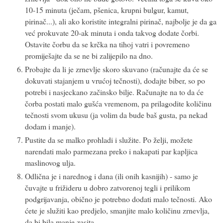
10-15 minuta (ječam, pšenica, krupni bulgur, kamut,
pirinač...), ali ako koristite integralni pirinač, najbolje je da ga
već prokuvate 20-ak minuta i onda takvog dodate čorbi.
Ostavite čorbu da se krčka na tihoj vatri i povremeno
promiješajte da se ne bi zalijepilo na dno.
Probajte da li je zrnevlje skoro skuvano (računajte da će se
dokuvati stajanjem u vrućoj tečnosti), dodajte biber, so po
potrebi i nasjeckano začinsko bilje. Računajte na to da će
čorba postati malo gušća vremenom, pa prilagodite količinu
tečnosti svom ukusu (ja volim da bude baš gusta, pa nekad
dodam i manje).
Pustite da se malko prohladi i služite. Po želji, možete
narendati malo parmezana preko i nakapati par kapljica
maslinovog ulja.
Odlična je i narednog i dana (ili onih kasnijih) - samo je
čuvajte u frižideru u dobro zatvorenoj tegli i prilikom
podgrijavanja, obično je potrebno dodati malo tečnosti. Ako
ćete je služiti kao predjelo, smanjite malo količinu zrnevlja,
da bi bila manje zasita.