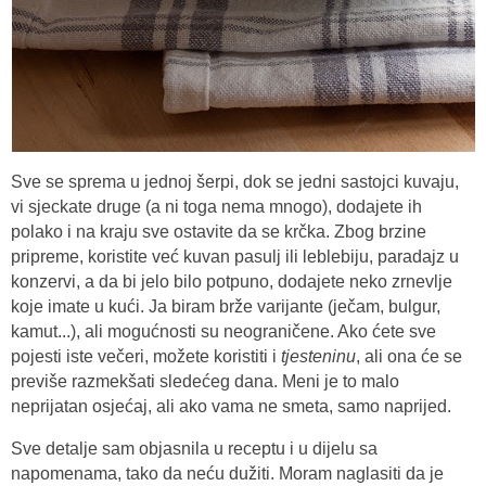
Sve se sprema u jednoj šerpi, dok se jedni sastojci kuvaju,
vi sjeckate druge (a ni toga nema mnogo), dodajete ih
polako i na kraju sve ostavite da se krčka. Zbog brzine
pripreme, koristite već kuvan pasulj ili leblebiju, paradajz u
konzervi, a da bi jelo bilo potpuno, dodajete neko zrnevlje
koje imate u kući. Ja biram brže varijante (ječam, bulgur,
kamut...), ali mogućnosti su neograničene. Ako ćete sve
pojesti iste večeri, možete koristiti i
tjesteninu
, ali ona će se
previše razmekšati sledećeg dana. Meni je to malo
neprijatan osjećaj, ali ako vama ne smeta, samo naprijed.
Sve detalje sam objasnila u receptu i u dijelu sa
napomenama, tako da neću dužiti. Moram naglasiti da je