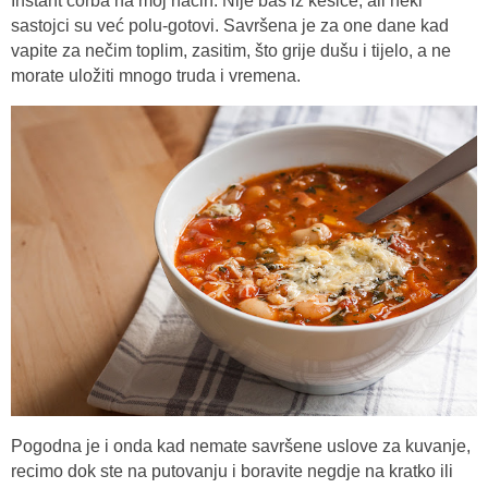
Instant čorba na moj način. Nije baš iz kesice, ali neki
sastojci su već polu-gotovi. Savršena je za one dane kad
vapite za nečim toplim, zasitim, što grije dušu i tijelo, a ne
morate uložiti mnogo truda i vremena.
Pogodna je i onda kad nemate savršene uslove za kuvanje,
recimo dok ste na putovanju i boravite negdje na kratko ili