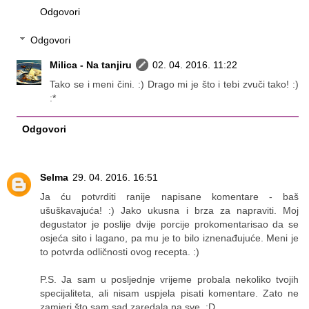
Odgovori
Odgovori
Milica - Na tanjiru
02. 04. 2016. 11:22
Tako se i meni čini. :) Drago mi je što i tebi zvuči tako! :)
:*
Odgovori
Selma
29. 04. 2016. 16:51
Ja ću potvrditi ranije napisane komentare - baš
ušuškavajuća! :) Jako ukusna i brza za napraviti. Moj
degustator je poslije dvije porcije prokomentarisao da se
osjeća sito i lagano, pa mu je to bilo iznenađujuće. Meni je
to potvrda odličnosti ovog recepta. :)
P.S. Ja sam u posljednje vrijeme probala nekoliko tvojih
specijaliteta, ali nisam uspjela pisati komentare. Zato ne
zamjeri što sam sad zaredala na sve. :D