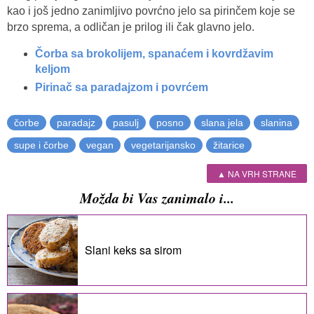
kao i još jedno zanimljivo povrćno jelo sa pirinčem koje se
brzo sprema, a odličan je prilog ili čak glavno jelo.
Čorba sa brokolijem, spanaćem i kovrdžavim
keljom
Pirinač sa paradajzom i povrćem
čorbe
paradajz
pasulj
posno
slana jela
slanina
supe i čorbe
vegan
vegetarijansko
žitarice
▲ NA VRH STRANE
Možda bi Vas zanimalo i...
Slani keks sa sirom