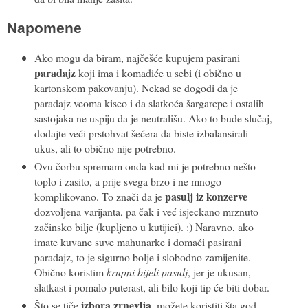
Napomene
Ako mogu da biram, najčešće kupujem pasirani
paradajz
koji ima i komadiće u sebi (i obično u
kartonskom pakovanju). Nekad se dogodi da je
paradajz veoma kiseo i da slatkoća šargarepe i ostalih
sastojaka ne uspiju da je neutrališu. Ako to bude slučaj,
dodajte veći prstohvat šećera da biste izbalansirali
ukus, ali to obično nije potrebno.
Ovu čorbu spremam onda kad mi je potrebno nešto
toplo i zasito, a prije svega brzo i ne mnogo
pasulj iz konzerve
komplikovano. To znači da je
dozvoljena varijanta, pa čak i već isjeckano mrznuto
začinsko bilje (kupljeno u kutijici). :) Naravno, ako
imate kuvane suve mahunarke i domaći pasirani
paradajz, to je sigurno bolje i slobodno zamijenite.
Obično koristim
krupni bijeli pasulj
, jer je ukusan,
slatkast i pomalo puterast, ali bilo koji tip će biti dobar.
izbora zrnevlja
Što se tiče
, možete koristiti šta god