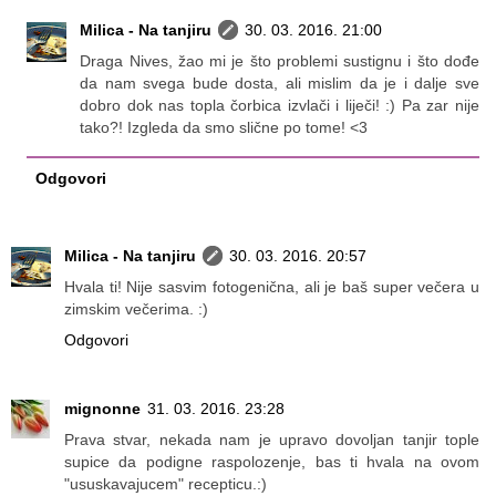
Milica - Na tanjiru
30. 03. 2016. 21:00
Draga Nives, žao mi je što problemi sustignu i što dođe
da nam svega bude dosta, ali mislim da je i dalje sve
dobro dok nas topla čorbica izvlači i liječi! :) Pa zar nije
tako?! Izgleda da smo slične po tome! <3
Odgovori
Milica - Na tanjiru
30. 03. 2016. 20:57
Hvala ti! Nije sasvim fotogenična, ali je baš super večera u
zimskim večerima. :)
Odgovori
mignonne
31. 03. 2016. 23:28
Prava stvar, nekada nam je upravo dovoljan tanjir tople
supice da podigne raspolozenje, bas ti hvala na ovom
"ususkavajucem" recepticu.:)