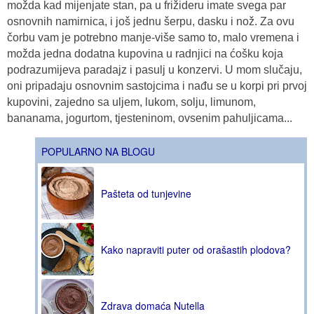
možda kad mijenjate stan, pa u frižideru imate svega par
osnovnih namirnica, i još jednu šerpu, dasku i nož. Za ovu
čorbu vam je potrebno manje-više samo to, malo vremena i
možda jedna dodatna kupovina u radnjici na ćošku koja
podrazumijeva paradajz i pasulj u konzervi. U mom slučaju,
oni pripadaju osnovnim sastojcima i nađu se u korpi pri prvoj
kupovini, zajedno sa uljem, lukom, solju, limunom,
bananama, jogurtom, tjesteninom, ovsenim pahuljicama...
POPULARNO NA BLOGU
Pašteta od tunjevine
Kako napraviti puter od orašastih plodova?
Zdrava domaća Nutella