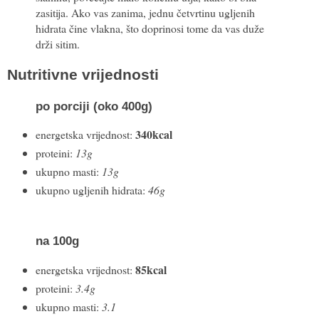
zasitija. Ako vas zanima, jednu četvrtinu ugljenih
hidrata čine vlakna, što doprinosi tome da vas duže
drži sitim.
Nutritivne vrijednosti
po
porciji (oko 400g)
340kcal
energetska vrijednost:
proteini:
13g
ukupno masti:
13g
ukupno ugljenih hidrata:
46g
na 100g
85kcal
energetska vrijednost:
proteini:
3.4g
ukupno masti:
3.1