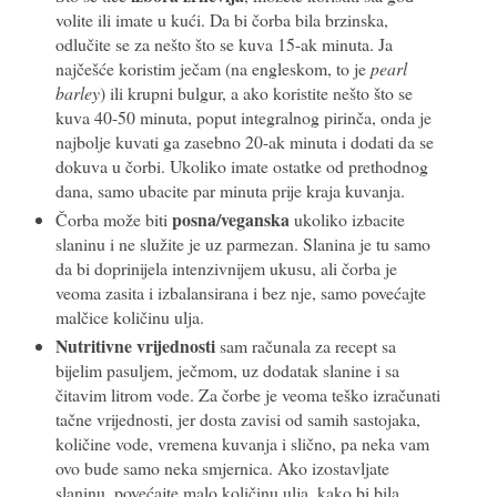
volite ili imate u kući. Da bi čorba bila brzinska,
odlučite se za nešto što se kuva 15-ak minuta. Ja
najčešće koristim ječam (na engleskom, to je
pearl
barley
) ili krupni bulgur, a ako koristite nešto što se
kuva 40-50 minuta, poput integralnog pirinča, onda je
najbolje kuvati ga zasebno 20-ak minuta i dodati da se
dokuva u čorbi. Ukoliko imate ostatke od prethodnog
dana, samo ubacite par minuta prije kraja kuvanja.
posna/veganska
Čorba može biti
ukoliko izbacite
slaninu i ne služite je uz parmezan. Slanina je tu samo
da bi doprinijela intenzivnijem ukusu, ali čorba je
veoma zasita i izbalansirana i bez nje, samo povećajte
malčice količinu ulja.
Nutritivne vrijednosti
sam računala za recept sa
bijelim pasuljem, ječmom, uz dodatak slanine i sa
čitavim litrom vode. Za čorbe je veoma teško izračunati
tačne vrijednosti, jer dosta zavisi od samih sastojaka,
količine vode, vremena kuvanja i slično, pa neka vam
ovo bude samo neka smjernica. Ako izostavljate
slaninu, povećajte malo količinu ulja, kako bi bila