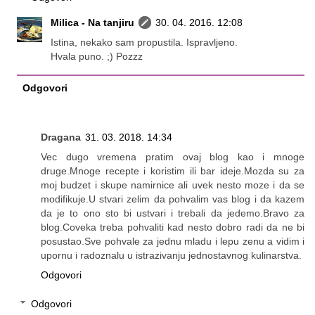
Milica - Na tanjiru
30. 04. 2016. 12:08
Istina, nekako sam propustila. Ispravljeno.
Hvala puno. ;) Pozzz
Odgovori
Dragana
31. 03. 2018. 14:34
Vec dugo vremena pratim ovaj blog kao i mnoge
druge.Mnoge recepte i koristim ili bar ideje.Mozda su za
moj budzet i skupe namirnice ali uvek nesto moze i da se
modifikuje.U stvari zelim da pohvalim vas blog i da kazem
da je to ono sto bi ustvari i trebali da jedemo.Bravo za
blog.Coveka treba pohvaliti kad nesto dobro radi da ne bi
posustao.Sve pohvale za jednu mladu i lepu zenu a vidim i
upornu i radoznalu u istrazivanju jednostavnog kulinarstva.
Odgovori
Odgovori