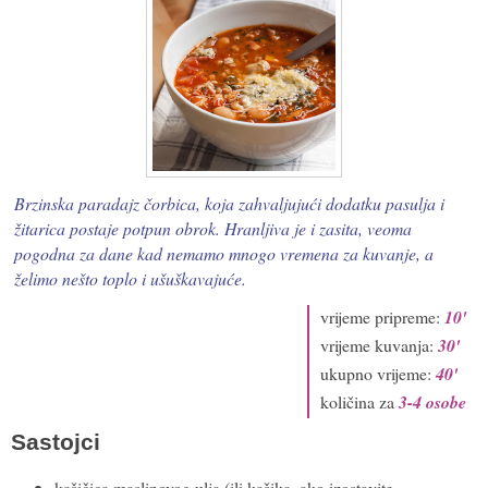
Brzinska paradajz čorbica, koja zahvaljujući dodatku pasulja i
žitarica postaje potpun obrok. Hranljiva je i zasita, veoma
pogodna za dane kad nemamo mnogo vremena za kuvanje, a
želimo nešto toplo i ušuškavajuće.
vrijeme pripreme:
10'
vrijeme kuvanja:
30'
ukupno vrijeme:
40'
količina za
3-4 osobe
Sastojci
kašičica maslinovog ulja (ili kašika, ako izostavite