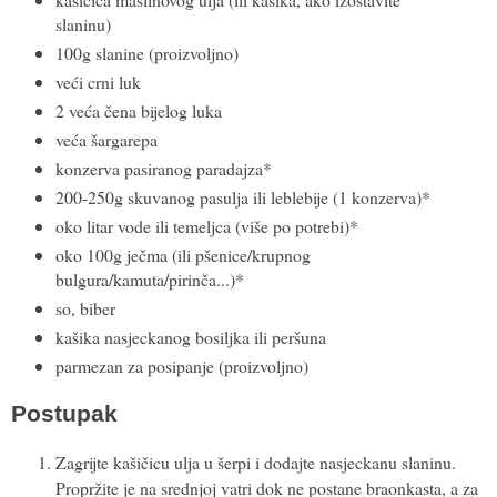
slaninu)
100g slanine (proizvoljno)
veći crni luk
2 veća čena bijelog luka
veća šargarepa
konzerva pasiranog paradajza*
200-250g skuvanog pasulja ili leblebije (1 konzerva)*
oko litar vode ili temeljca (više po potrebi)*
oko 100g ječma (ili pšenice/krupnog
bulgura/kamuta/pirinča...)*
so, biber
kašika nasjeckanog bosiljka ili peršuna
parmezan za posipanje (proizvoljno)
Postupak
Zagrijte kašičicu ulja u šerpi i dodajte nasjeckanu slaninu.
Propržite je na srednjoj vatri dok ne postane braonkasta, a za