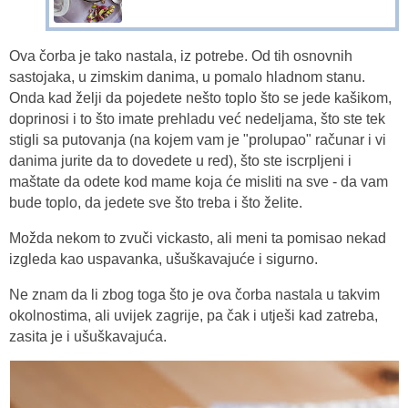
Ova čorba je tako nastala, iz potrebe. Od tih osnovnih
sastojaka, u zimskim danima, u pomalo hladnom stanu.
Onda kad želji da pojedete nešto toplo što se jede kašikom,
doprinosi i to što imate prehladu već nedeljama, što ste tek
stigli sa putovanja (na kojem vam je "prolupao" računar i vi
danima jurite da to dovedete u red), što ste iscrpljeni i
maštate da odete kod mame koja će misliti na sve - da vam
bude toplo, da jedete sve što treba i što želite.
Možda nekom to zvuči vickasto, ali meni ta pomisao nekad
izgleda kao uspavanka, ušuškavajuće i sigurno.
Ne znam da li zbog toga što je ova čorba nastala u takvim
okolnostima, ali uvijek zagrije, pa čak i utješi kad zatreba,
zasita je i ušuškavajuća.