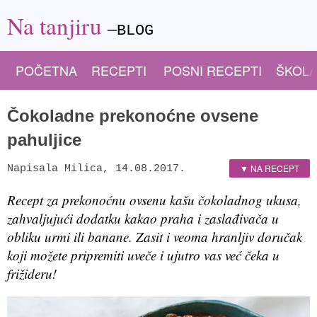
Na tanjiru
—BLOG
POČETNA
RECEPTI
POSNI RECEPTI
ŠKOLA
Čokoladne prekonoćne ovsene
pahuljice
▼ NA RECEPT
Napisala
Milica
,
14.08.2017.
Recept za prekonoćnu ovsenu kašu čokoladnog ukusa,
zahvaljujući dodatku kakao praha i zaslađivača u
obliku urmi ili banane. Zasit i veoma hranljiv doručak
koji možete pripremiti uveče i ujutro vas već čeka u
frižideru!