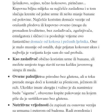
lješnikovo, sojino, tečno kokosovo, pirinčano...
Kupovna biljna mlijeka su najčešće zaslađena i u tom
slučaju krenite od jedne urme ili nešto manje banane
od polovine. Najčešće koristim domaće verzije od
orašastih plodova ili kupovno ovseno (mogu da
pronađem kvalitetno, bez zaslađivača, zgušnjivača,
emulgatora i slično) i u poslednje vrijeme ovo
fantastično
domaće od kokosa i pečenih lješnika
. Ono
je malo masnije od ostalih, daje prijatan kokosast ukus i
najbolja je varijanta koju sam do sad probala.
Kao zaslađivač
obično koristim urme ili bananu, ali
možete umjesto toga staviti ravnu kašiku javorovog
sirupa ili meda.
Ovsene pahuljice
su prirodno bez glutena, ali u toku
prerade mogu doći u kontakt sa pšenicom, ječmom ili
raži. Ukoliko imate alergiju i važno je da namirnice
budu "sigurne", obavezno kupite pakovanje na kojem
piše da je sertifikovano bez glutena.
Nutritivne vrijednosti
ću zapisati za osnovnu verziju
sa urmama i puterom od badema. Radi poređenja i