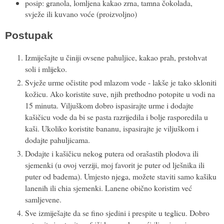
posip: granola, lomljena kakao zrna, tamna čokolada,
svježe ili kuvano voće (proizvoljno)
Postupak
Izmiješajte u činiji ovsene pahuljice, kakao prah, prstohvat
soli i mlijeko.
Svježe urme očistite pod mlazom vode - lakše je tako skloniti
kožicu. Ako koristite suve, njih prethodno potopite u vodi na
15 minuta. Viljuškom dobro ispasirajte urme i dodajte
kašičicu vode da bi se pasta razrijedila i bolje rasporedila u
kaši. Ukoliko koristite bananu, ispasirajte je viljuškom i
dodajte pahuljicama.
Dodajte i kašičicu nekog putera od orašastih plodova ili
sjemenki (u ovoj verziji, moj favorit je puter od lješnika ili
puter od badema). Umjesto njega, možete staviti samo kašiku
lanenih ili chia sjemenki. Lanene obično koristim već
samljevene.
Sve izmiješajte da se fino sjedini i prespite u teglicu. Dobro