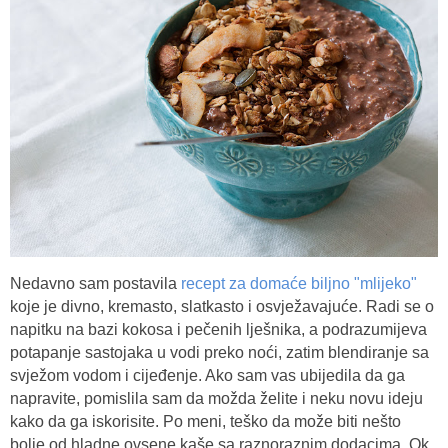
Nedavno sam postavila
recept za domaće biljno "mlijeko"
koje je divno, kremasto, slatkasto i osvježavajuće. Radi se o
napitku na bazi kokosa i pečenih lješnika, a podrazumijeva
potapanje sastojaka u vodi preko noći, zatim blendiranje sa
svježom vodom i cijeđenje. Ako sam vas ubijedila da ga
napravite, pomislila sam da možda želite i neku novu ideju
kako da ga iskorisite. Po meni, teško da može biti nešto
bolje od hladne ovsene kaše sa raznoraznim dodacima. Ok,