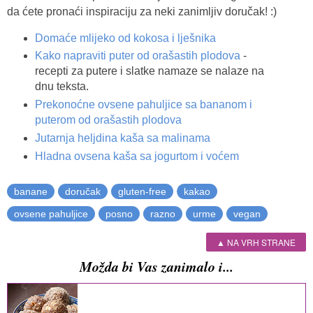
da ćete pronaći inspiraciju za neki zanimljiv doručak! :)
Domaće mlijeko od kokosa i lješnika
Kako napraviti puter od orašastih plodova
-
recepti za putere i slatke namaze se nalaze na
dnu teksta.
Prekonoćne ovsene pahuljice sa bananom i
puterom od orašastih plodova
Jutarnja heljdina kaša sa malinama
Hladna ovsena kaša sa jogurtom i voćem
banane
doručak
gluten-free
kakao
ovsene pahuljice
posno
razno
urme
vegan
▲ NA VRH STRANE
Možda bi Vas zanimalo i...