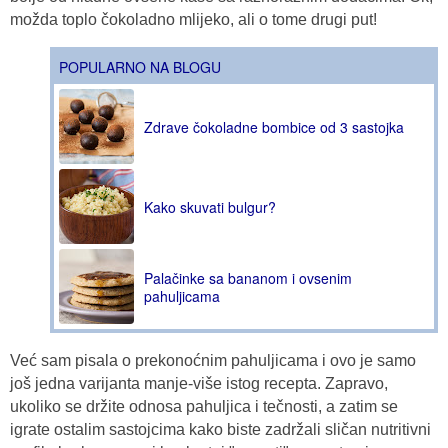
možda toplo čokoladno mlijeko, ali o tome drugi put!
POPULARNO NA BLOGU
Zdrave čokoladne bombice od 3 sastojka
Kako skuvati bulgur?
Palačinke sa bananom i ovsenim
pahuljicama
Već sam pisala o prekonoćnim pahuljicama i ovo je samo
još jedna varijanta manje-više istog recepta. Zapravo,
ukoliko se držite odnosa pahuljica i tečnosti, a zatim se
igrate ostalim sastojcima kako biste zadržali sličan nutritivni