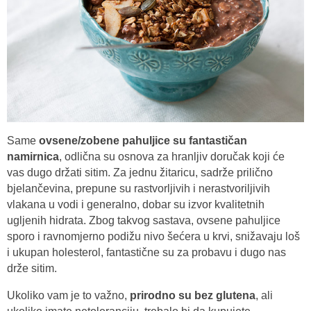
Same
ovsene/zobene pahuljice su fantastičan
namirnica
, odlična su osnova za hranljiv doručak koji će
vas dugo držati sitim. Za jednu žitaricu, sadrže prilično
bjelančevina, prepune su rastvorljivih i nerastvoriljivih
vlakana u vodi i generalno, dobar su izvor kvalitetnih
ugljenih hidrata. Zbog takvog sastava, ovsene pahuljice
sporo i ravnomjerno podižu nivo šećera u krvi, snižavaju loš
i ukupan holesterol, fantastične su za probavu i dugo nas
drže sitim.
Ukoliko vam je to važno,
prirodno su bez glutena
, ali