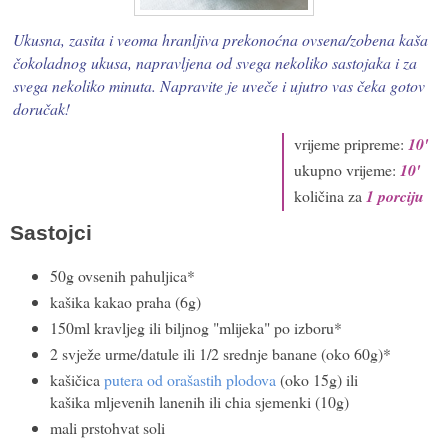
Ukusna, zasita i veoma hranljiva prekonoćna ovsena/zobena kaša
čokoladnog ukusa, napravljena od svega nekoliko sastojaka i za
svega nekoliko minuta. Napravite je uveče i ujutro vas čeka gotov
doručak!
vrijeme pripreme:
10'
ukupno vrijeme:
10'
količina za
1 porciju
Sastojci
50g ovsenih pahuljica*
kašika kakao praha (6g)
150ml kravljeg ili biljnog "mlijeka" po izboru*
2 svježe urme/datule ili 1/2 srednje banane (oko 60g)*
kašičica
putera od orašastih plodova
(oko 15g) ili
kašika mljevenih lanenih ili chia sjemenki (10g)
mali prstohvat soli