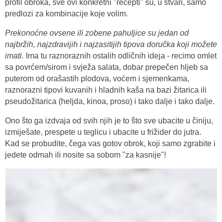
profil obroka, sve ovi konkretni "recepti" su, u stvari, samo
predlozi za kombinacije koje volim.
Prekonoćne ovsene ili zobene pahuljice su jedan od
najbržih, najzdravijih i najzasitijih tipova doručka koji možete
imati.
Ima tu raznoraznih ostalih odličnih ideja - recimo omlet
sa povrćem/sirom i svježa salata, dobar prepečen hljeb sa
puterom od orašastih plodova, voćem i sjemenkama,
raznorazni tipovi kuvanih i hladnih kaša na bazi žitarica ili
pseudožitarica (heljda, kinoa, proso) i tako dalje i tako dalje.
Ono što ga izdvaja od svih njih je to što sve ubacite u činiju,
izmiješate, prespete u teglicu i ubacite u frižider do jutra.
Kad se probudite, čega vas gotov obrok, koji samo zgrabite i
jedete odmah ili nosite sa sobom "za kasnije"!