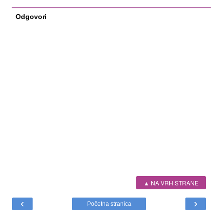
Odgovori
▲ NA VRH STRANE
‹
›
Početna stranica