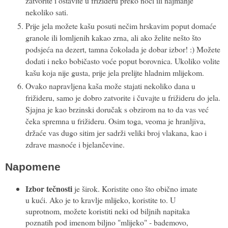
zatvorite i ostavite u frižideru preko noći ili najmanje
nekoliko sati.
Prije jela možete kašu posuti nečim hrskavim poput domaće
granole ili lomljenih kakao zrna, ali ako želite nešto što
podsjeća na dezert, tamna čokolada je dobar izbor! :) Možete
dodati i neko bobičasto voće poput borovnica. Ukoliko volite
kašu koja nije gusta, prije jela prelijte hladnim mlijekom.
Ovako napravljena kaša može stajati nekoliko dana u
frižideru, samo je dobro zatvorite i čuvajte u frižideru do jela.
Sjajna je kao brzinski doručak s obzirom na to da vas već
čeka spremna u frižideru. Osim toga, veoma je hranljiva,
držaće vas dugo sitim jer sadrži veliki broj vlakana, kao i
zdrave masnoće i bjelančevine.
Napomene
Izbor tečnosti
je širok. Koristite ono što obično imate
u kući. Ako je to kravlje mlijeko, koristite to. U
suprotnom, možete koristiti neki od biljnih napitaka
poznatih pod imenom biljno "mlijeko" - bademovo,