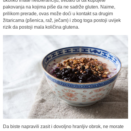
ukoliko imate netoleranciju, trebalo bi da kupujete
pakovanja na kojima piše da ne sadrže gluten. Naime,
prilikom prerade, ovas može doći u kontakt sa drugim
žitaricama (pšenica, raž, ječam) i zbog toga postoji uvijek
rizik da postoji mala količina glutena.
Da biste napravili zasit i dovoljno hranljiv obrok, ne morate