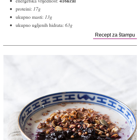
416kcal
energetska vrijednost:
proteini:
17g
ukupno masti:
13g
ukupno ugljenih hidrata:
63g
Recept za štampu