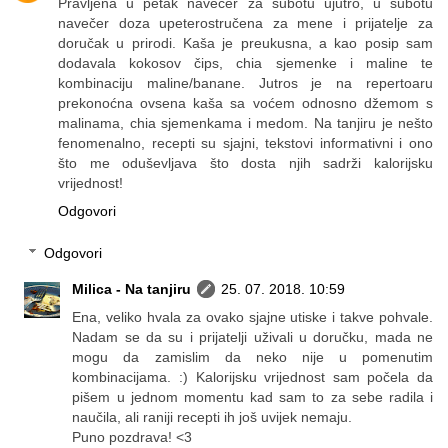
Pravljena u petak navečer za subotu ujutro, u subotu
navečer doza upeterostručena za mene i prijatelje za
doručak u prirodi. Kaša je preukusna, a kao posip sam
dodavala kokosov čips, chia sjemenke i maline te
kombinaciju maline/banane. Jutros je na repertoaru
prekonoćna ovsena kaša sa voćem odnosno džemom s
malinama, chia sjemenkama i medom. Na tanjiru je nešto
fenomenalno, recepti su sjajni, tekstovi informativni i ono
što me oduševljava što dosta njih sadrži kalorijsku
vrijednost!
Odgovori
Odgovori
Milica - Na tanjiru
25. 07. 2018. 10:59
Ena, veliko hvala za ovako sjajne utiske i takve pohvale.
Nadam se da su i prijatelji uživali u doručku, mada ne
mogu da zamislim da neko nije u pomenutim
kombinacijama. :) Kalorijsku vrijednost sam počela da
pišem u jednom momentu kad sam to za sebe radila i
naučila, ali raniji recepti ih još uvijek nemaju.
Puno pozdrava! <3