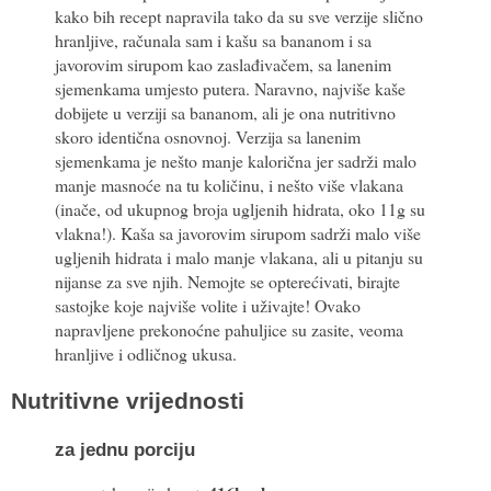
kako bih recept napravila tako da su sve verzije slično
hranljive, računala sam i kašu sa bananom i sa
javorovim sirupom kao zaslađivačem, sa lanenim
sjemenkama umjesto putera. Naravno, najviše kaše
dobijete u verziji sa bananom, ali je ona nutritivno
skoro identična osnovnoj. Verzija sa lanenim
sjemenkama je nešto manje kalorična jer sadrži malo
manje masnoće na tu količinu, i nešto više vlakana
(inače, od ukupnog broja ugljenih hidrata, oko 11g su
vlakna!). Kaša sa javorovim sirupom sadrži malo više
ugljenih hidrata i malo manje vlakana, ali u pitanju su
nijanse za sve njih. Nemojte se opterećivati, birajte
sastojke koje najviše volite i uživajte! Ovako
napravljene prekonoćne pahuljice su zasite, veoma
hranljive i odličnog ukusa.
Nutritivne vrijednosti
za
jednu porciju