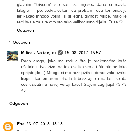
glavnim "krivcem" sto sam za mjesec dana smrsavila
kilogram i po. Jedva cekam da probam i ovu kombinaciju
jer kakao mnogo volim. Ti si jedna divnost Milice, malo je
reci hvala za sve ovo sto tako velikodusno dijelis. Pusa ♡
Odgovori
Odgovori
Milica - Na tanjiru
15. 08. 2017. 15:57
Rado draga, jako me raduje što je prekonoćna kaša
ušetala u tvoj život na tako velika vrata i što ste se tako
sprijateljile! :) Mnogo si me raznježila i obradovala ovako
lijepim komentarom. Hvala ti beskrajno i nadam se da
ćeš uživati i u novoj verziji kaše! Šaljem zagrljaje! <3 <3
<3
Odgovori
Ena
23. 07. 2018. 13:13