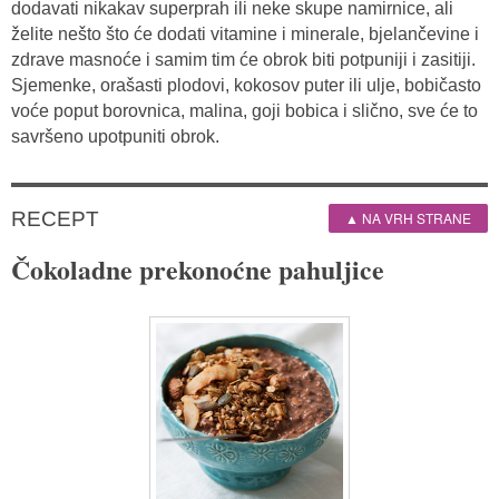
dodavati nikakav superprah ili neke skupe namirnice, ali
želite nešto što će dodati vitamine i minerale, bjelančevine i
zdrave masnoće i samim tim će obrok biti potpuniji i zasitiji.
Sjemenke, orašasti plodovi, kokosov puter ili ulje, bobičasto
voće poput borovnica, malina, goji bobica i slično, sve će to
savršeno upotpuniti obrok.
RECEPT
▲ NA VRH STRANE
Čokoladne prekonoćne pahuljice