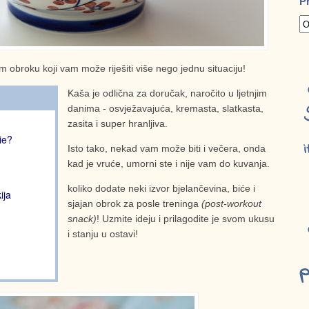
P
obroku koji vam može riješiti više nego jednu situaciju!
Kaša je odlična za doručak, naročito u ljetnjim
danima - osvježavajuća, kremasta, slatkasta,
zasita i super hranljiva.
ie?
i
Isto tako, nekad vam može biti i večera, onda
kad je vruće, umorni ste i nije vam do kuvanja.
koliko dodate neki izvor bjelančevina, biće i
ija
sjajan obrok za posle treninga
(post-workout
snack)
! Uzmite ideju i prilagodite je svom ukusu
i stanju u ostavi!
p