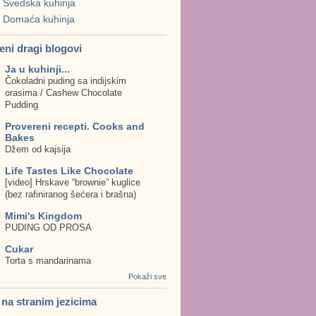
Švedska kuhinja
Domaća kuhinja
eni dragi blogovi
Ja u kuhinji...
Čokoladni puding sa indijskim
orasima / Cashew Chocolate
Pudding
Provereni recepti. Cooks and
Bakes
Džem od kajsija
Life Tastes Like Chocolate
[video] Hrskave “brownie” kuglice
(bez rafiniranog šećera i brašna)
Mimi's Kingdom
PUDING OD PROSA
Cukar
Torta s mandarinama
Pokaži sve
. na stranim jezicima