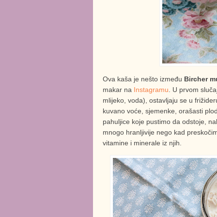
Ova kaša je nešto između
Bircher mu
makar na
Instagramu
. U prvom slučaj
mlijeko, voda), ostavljaju se u frižide
kuvano voće, sjemenke, orašasti plod
pahuljice koje pustimo da odstoje, n
mnogo hranljivije nego kad preskočimo
vitamine i minerale iz njih.