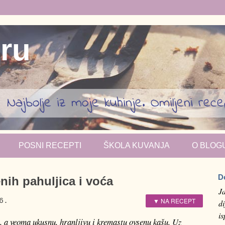
iru
Najbolje iz moje kuhinje. Omiljeni recept
POSNI RECEPTI
ŠKOLA KUVANJA
O BLOG
D
nih pahuljica i voća
J
▼ NA RECEPT
6.
di
i
, a veoma ukusnu, hranljivu i kremastu ovsenu kašu. Uz