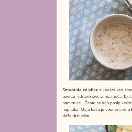
Smoothie zdjelice
su nešto kao
smo
povrća, zdravih izvora masnoća, bjel
namirnica". Često se kao posip koristi g
napitaka. Moja kaša je veoma slična 
duže drži sitim.