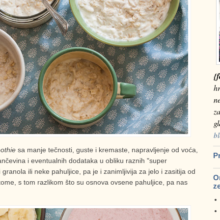
{f
hr
n
za
g
bl
othie
sa manje tečnosti, guste i kremaste, napravljenje od voća,
Pr
ančevina i eventualnih dodataka u obliku raznih "super
ranola ili neke pahuljice, pa je i zanimljivija za jelo i zasitija od
Om
tome, s tom razlikom što su osnova ovsene pahuljice, pa nas
z