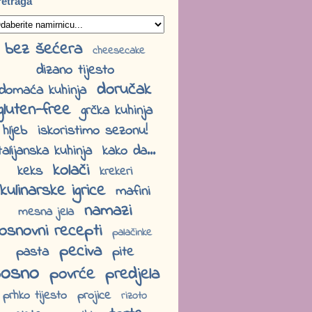
retraga
bez šećera
cheesecake
dizano tijesto
doručak
domaća kuhinja
gluten-free
grčka kuhinja
hljeb
iskoristimo sezonu!
talijanska kuhinja
kako da...
kolači
keks
krekeri
kulinarske igrice
mafini
namazi
mesna jela
osnovni recepti
palačinke
peciva
pasta
pite
osno
povrće
predjela
prhko tijesto
projice
rizoto