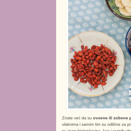
Znate već da su
ovsene ili zobene 
vlaknima i samim tim su odlične za pr
su izvor bjelančevina, kao i raznih vit