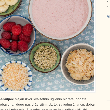
M
pahuljice
sjajan izvor kvalitetnih ugljenih hidrata, bogate
obavu, a i dugo nas drže sitim. Uz to, za jednu žitaricu, dobar
..
amina i minerala. Svakako, namirnica koju vrijedi uključiti u