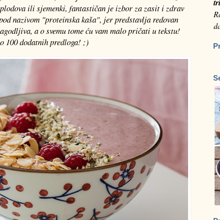
tr
lodova ili sjemenki, fantastičan je izbor za zasit i zdrav
Ra
pod nazivom "proteinska kaša", jer predstavlja redovan
da
agodljiva, a o svemu tome ću vam malo pričati u tekstu!
o 100 dodatnih predloga! ;)
P
S