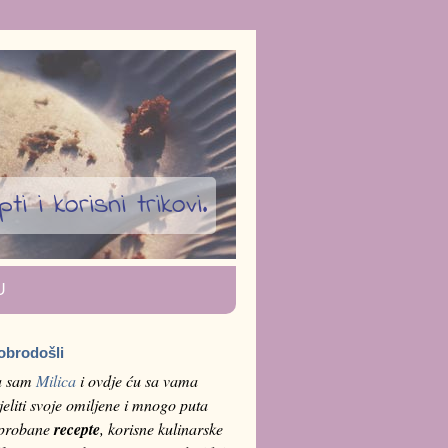
i i korisni trikovi.
U
obrodošli
a sam
Milica
i ovdje ću sa vama
jeliti svoje omiljene i mnogo puta
sprobane
recepte
, korisne kulinarske