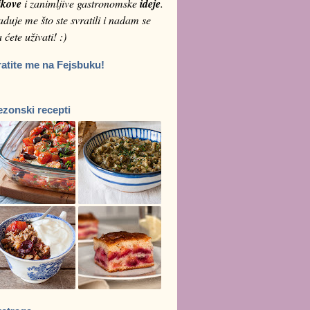
ikove
i zanimljive gastronomske
ideje
.
duje me što ste svratili i nadam se
 ćete uživati! :)
ratite me na Fejsbuku!
ezonski recepti