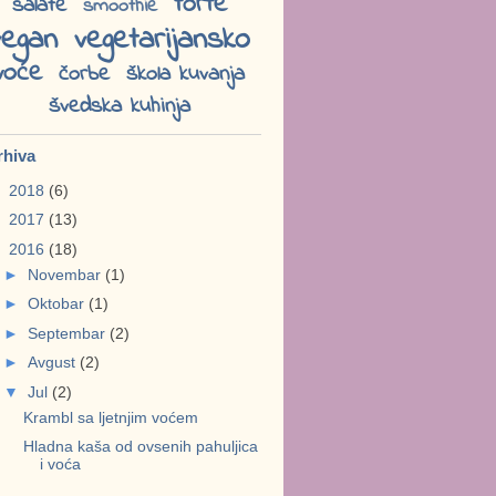
torte
salate
smoothie
vegan
vegetarijansko
voće
čorbe
škola kuvanja
švedska kuhinja
rhiva
►
2018
(6)
►
2017
(13)
▼
2016
(18)
►
Novembar
(1)
►
Oktobar
(1)
►
Septembar
(2)
►
Avgust
(2)
▼
Jul
(2)
Krambl sa ljetnjim voćem
Hladna kaša od ovsenih pahuljica
i voća