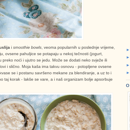
slija
i
smoothie bowls
, veoma popularnih u poslednje vrijeme,
u, ovsene pahuljice se potapaju u nekoj tečnosti (jogurt,
ru preko noći i ujutro se jedu. Može se dodati neko svježe ili
ovi i slično. Moja kaša ima takvu osnovu - potopljene ovsene
akvase se i postanu savršeno mekane za blendiranje, a uz to i
 taj korak - lakše se vare, a i naš organizam bolje apsorbuje
O