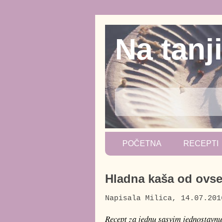
Na tanj
POČETNA
RECEPTI
Hladna kaša od ovse
Napisala
Milica
,
14.07.201
Recept za jednu sasvim jednostavnu