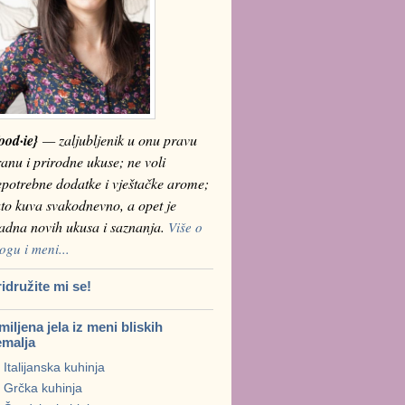
ood·ie}
— zaljubljenik u onu pravu
anu i prirodne ukuse; ne voli
epotrebne dodatke i vještačke arome;
to kuva svakodnevno, a opet je
ladna novih ukusa i saznanja.
Više o
ogu i meni...
idružite mi se!
iljena jela iz meni bliskih
emalja
Italijanska kuhinja
Grčka kuhinja