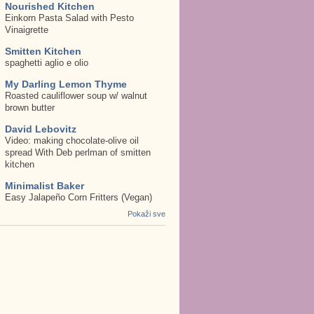
Nourished Kitchen
Einkorn Pasta Salad with Pesto
Vinaigrette
Smitten Kitchen
spaghetti aglio e olio
My Darling Lemon Thyme
Roasted cauliflower soup w/ walnut
brown butter
David Lebovitz
Video: making chocolate-olive oil
spread With Deb perlman of smitten
kitchen
Minimalist Baker
Easy Jalapeño Corn Fritters (Vegan)
Pokaži sve