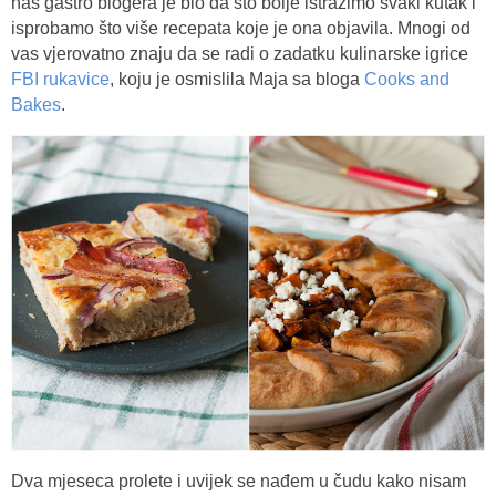
nas gastro blogera je bio da što bolje istražimo svaki kutak i
isprobamo što više recepata koje je ona objavila. Mnogi od
vas vjerovatno znaju da se radi o zadatku kulinarske igrice
FBI rukavice
, koju je osmislila Maja sa bloga
Cooks and
Bakes
.
Dva mjeseca prolete i uvijek se nađem u čudu kako nisam