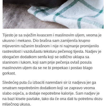
Tijesto je sa svježim kvascem i maslinovim uljem, veoma je
ukusno i mekano. Dio brašna sam zamijenila krupno
mljevenim ražanim brašnom i nije ni najmanje promijenilo
rastresitost i vazdušastu teksturu pečenog tijesta. Nadjev je
obogaćen dodatkom senfa koji se odlično uklapa sa
slaninom i lukom, koji sam prije pečenja ovlaš posula
maslinovim uljem da se ne bi prepekao i postao blago
gorkast.
Sledećeg puta ću izbaciti narendani sir iz nadjeva jer ga
smatram nepotrebnim dodatkom koji se zapravo veoma
slabo osjeća, a dodaje nepotrebne kalorije. Sam nadjev je
na bazi kisele pavlake, tako da će ona dati tu potrebnu dozu
mliječnog ukusa.