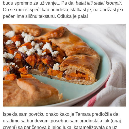
budu spremno za uživanje... Pa da,
batat iliti slatki krompir
.
On se može ispeći kao bundeva, slatkast je, narandžast je i
pečen ima sličnu teksturu. Odluka je pala!
Ispekla sam povrćku onako kako je Tamara predložila da
uradimo sa bundevom, posebno sam prodinstala luk (onaj
crveni) sa par čenova bijelog luka, karamelizovala ga uz