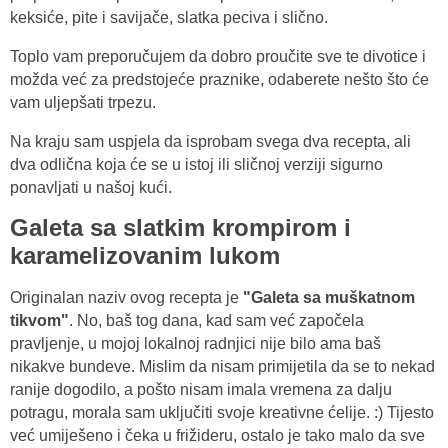
keksiće, pite i savijače, slatka peciva i slično.
Toplo vam preporučujem da dobro proučite sve te divotice i
možda već za predstojeće praznike, odaberete nešto što će
vam uljepšati trpezu.
Na kraju sam uspjela da isprobam svega dva recepta, ali
dva odlična koja će se u istoj ili sličnoj verziji sigurno
ponavljati u našoj kući.
Galeta sa slatkim krompirom i
karamelizovanim lukom
Originalan naziv ovog recepta je
"Galeta sa muškatnom
tikvom"
. No, baš tog dana, kad sam već započela
pravljenje, u mojoj lokalnoj radnjici nije bilo ama baš
nikakve bundeve. Mislim da nisam primijetila da se to nekad
ranije dogodilo, a pošto nisam imala vremena za dalju
potragu, morala sam uključiti svoje kreativne ćelije. :) Tijesto
već umiješeno i čeka u frižideru, ostalo je tako malo da sve