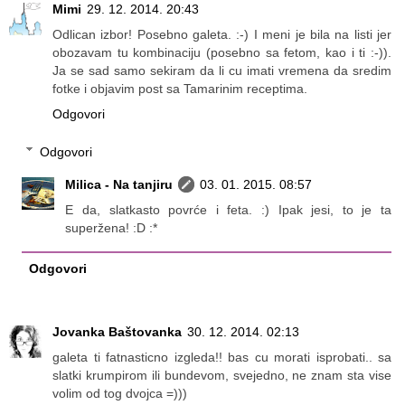
Mimi
29. 12. 2014. 20:43
Odlican izbor! Posebno galeta. :-) I meni je bila na listi jer
obozavam tu kombinaciju (posebno sa fetom, kao i ti :-)).
Ja se sad samo sekiram da li cu imati vremena da sredim
fotke i objavim post sa Tamarinim receptima.
Odgovori
Odgovori
Milica - Na tanjiru
03. 01. 2015. 08:57
E da, slatkasto povrće i feta. :) Ipak jesi, to je ta
superžena! :D :*
Odgovori
Jovanka Baštovanka
30. 12. 2014. 02:13
galeta ti fatnasticno izgleda!! bas cu morati isprobati.. sa
slatki krumpirom ili bundevom, svejedno, ne znam sta vise
volim od tog dvojca =)))