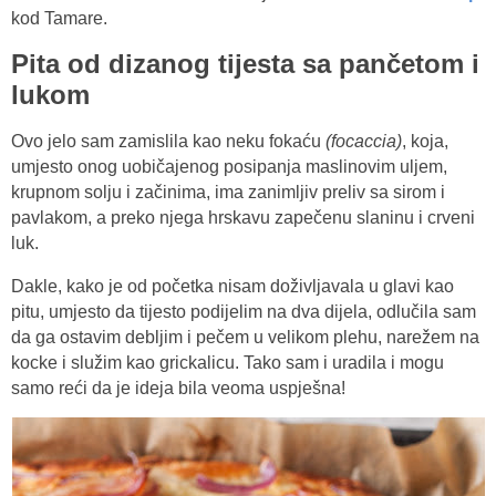
kod Tamare.
Pita od dizanog tijesta sa pančetom i
lukom
Ovo jelo sam zamislila kao neku fokaću
(focaccia)
, koja,
umjesto onog uobičajenog posipanja maslinovim uljem,
krupnom solju i začinima, ima zanimljiv preliv sa sirom i
pavlakom, a preko njega hrskavu zapečenu slaninu i crveni
luk.
Dakle, kako je od početka nisam doživljavala u glavi kao
pitu, umjesto da tijesto podijelim na dva dijela, odlučila sam
da ga ostavim debljim i pečem u velikom plehu, narežem na
kocke i služim kao grickalicu. Tako sam i uradila i mogu
samo reći da je ideja bila veoma uspješna!