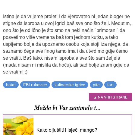
Istina je da vrijeme proleti i da vjerovatno ni jedan bloger ne
stigne da isproba u ovoj igrici baš sve ono što želi. Međutim,
ono što je odlično je što smo na neki način "primorani" da
posvetimo više vremena baš tom jednom kutku, a tako
uspijemo bolje da upoznamo osobu koja stoji iza njega, da
saznamo čega sve finog tamo ima i da utvrdimo gdje ćemo
se vratiti. Baš tako, nisam isprobala sve što sam željela
(mada nisam ni mislila da hoću), ali sad bolje znam gdje da
se vratim! :)
batat
FBI rukavice
kulinarske igrice
pite
tart
▲ NA VRH STRANE
Možda bi Vas zanimalo i...
Kako oljuštiti i isjeći mango?