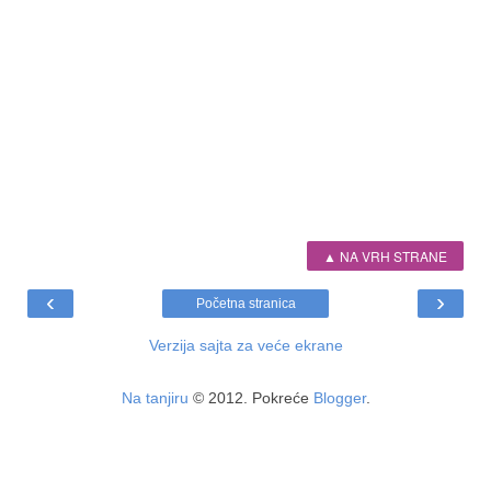
▲ NA VRH STRANE
‹
›
Početna stranica
Verzija sajta za veće ekrane
Na tanjiru
© 2012. Pokreće
Blogger
.