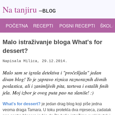
Na tanjiru
—BLOG
POČETNA
RECEPTI
POSNI RECEPTI
ŠKOLA
Malo istraživanje bloga What's for
dessert?
Napisala
Milica
,
29.12.2014.
Malo sam se igrala detektiva i "pročešljala" jedan
divan blog! To je zapravo riznica raznoraznih divnih
poslastica, ali i zanimljivih pita, tartova i ostalih finih
jela. Moj izbor je ovog puta pao na slaniše! :)
What's for dessert?
je jedan drag blog koji piše jedna
veoma draga Tamara. U toku protekla dva mjeseca, zadatak