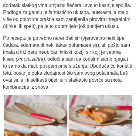
dodatak slatkog vina umjesto šećera i sve to kasnije spojila.
Podloga za galetu je fantastično ukusna, puterasta, a malo
više od polovine brašna sam zamijenila pirovim integralnim
(dinkel ili spelt), pa je to doprinijelo još punijem ukusu.
Po receptu je potrebno narendati sir (vjerovatno neki tipa
čedara, edamera ili neki takav polumasni sir), ali pošto sam
imala u frižideru neobičan kritski koziji sir koji je veoma
kiseo
(xinomizithra)
, odlučila sam da koristim samo njega i
to samo da malo pospem prije služenja. Ubuduće ću koristiti
fetu, pošto je puka slučajnost što sam ovog puta imala baš
ovaj sir, ali kiselkasti bijeli sir i slatkasto povrće su moja
kombinacija iz snova.