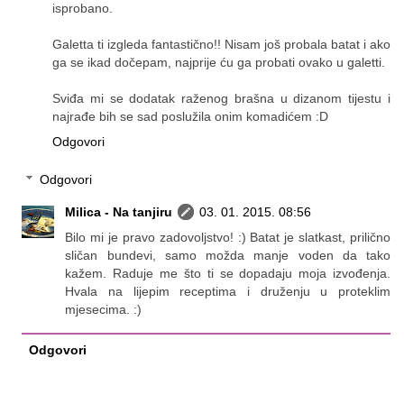
isprobano.
Galetta ti izgleda fantastično!! Nisam još probala batat i ako
ga se ikad dočepam, najprije ću ga probati ovako u galetti.
Sviđa mi se dodatak raženog brašna u dizanom tijestu i
najrađe bih se sad poslužila onim komadićem :D
Odgovori
Odgovori
Milica - Na tanjiru
03. 01. 2015. 08:56
Bilo mi je pravo zadovoljstvo! :) Batat je slatkast, prilično
sličan bundevi, samo možda manje voden da tako
kažem. Raduje me što ti se dopadaju moja izvođenja.
Hvala na lijepim receptima i druženju u proteklim
mjesecima. :)
Odgovori