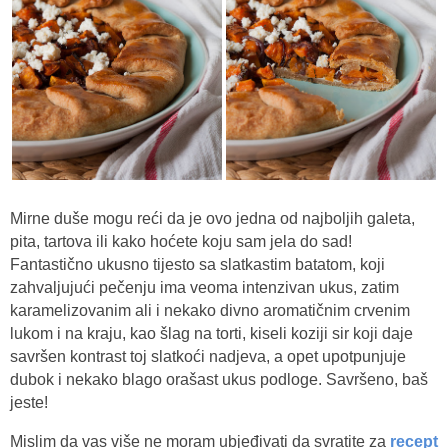
Mirne duše mogu reći da je ovo jedna od najboljih galeta,
pita, tartova ili kako hoćete koju sam jela do sad!
Fantastično ukusno tijesto sa slatkastim batatom, koji
zahvaljujući pečenju ima veoma intenzivan ukus, zatim
karamelizovanim ali i nekako divno aromatičnim crvenim
lukom i na kraju, kao šlag na torti, kiseli koziji sir koji daje
savršen kontrast toj slatkoći nadjeva, a opet upotpunjuje
dubok i nekako blago orašast ukus podloge. Savršeno, baš
jeste!
Mislim da vas više ne moram ubjeđivati da svratite za
recept