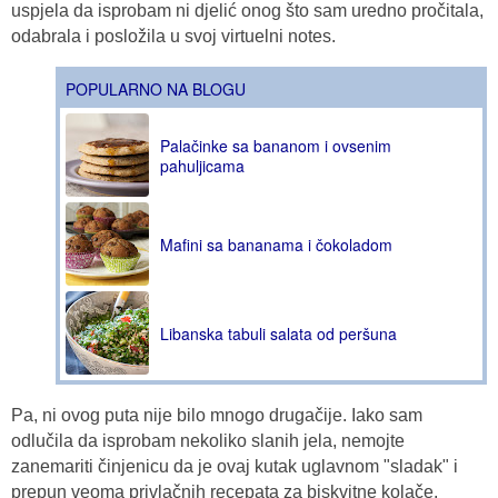
uspjela da isprobam ni djelić onog što sam uredno pročitala,
odabrala i posložila u svoj virtuelni notes.
POPULARNO NA BLOGU
Palačinke sa bananom i ovsenim
pahuljicama
Mafini sa bananama i čokoladom
Libanska tabuli salata od peršuna
Pa, ni ovog puta nije bilo mnogo drugačije. Iako sam
odlučila da isprobam nekoliko slanih jela, nemojte
zanemariti činjenicu da je ovaj kutak uglavnom "sladak" i
prepun veoma privlačnih recepata za biskvitne kolače,