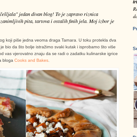
tr
Ra
češljala" jedan divan blog! To je zapravo riznica
da
zanimljivih pita, tartova i ostalih finih jela. Moj izbor je
P
log koji piše jedna veoma draga Tamara. U toku protekla dva
e bio da što bolje istražimo svaki kutak i isprobamo što više
S
od vas vjerovatno znaju da se radi o zadatku kulinarske igrice
sa bloga
Cooks and Bakes
.