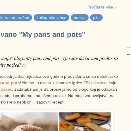
Pročitajte više »
kuruzno brašno
kulinarske igrice
peciva
pite
 zvano "My pans and pots"
..
ivanja" bloga My pans and pots. Vjerujte da ću vam predložiti
ite pogled! :)
poslednja dva mjeseca ove godine predviđena su za detektivsko
 and pots
! Naime, u okviru kulinarske igrice
FBI rukavice
, koju
 Bakes
, zadatak nam je da prošvrljamo po blogu koji je odabran
cepte, isprobamo i napišemo utiske. Na moje zadovoljstvo, na
sto i vrlo neobični i izazovni recepti!