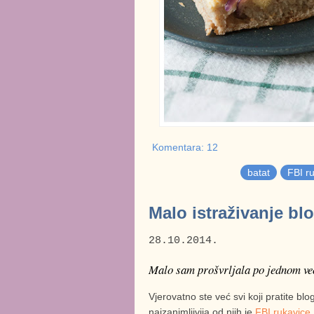
Komentara: 12
batat
FBI r
Malo istraživanje bl
28.10.2014.
Malo sam prošvrljala po jednom ve
Vjerovatno ste već svi koji pratite b
najzanimljivija od njih je
FBI rukavice