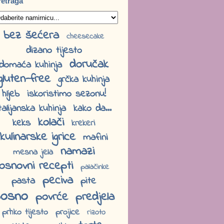
retraga
bez šećera
cheesecake
dizano tijesto
doručak
domaća kuhinja
gluten-free
grčka kuhinja
hljeb
iskoristimo sezonu!
talijanska kuhinja
kako da...
kolači
keks
krekeri
kulinarske igrice
mafini
namazi
mesna jela
osnovni recepti
palačinke
peciva
pasta
pite
osno
povrće
predjela
prhko tijesto
projice
rizoto