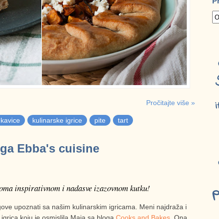
P
Pročitajte više »
i
ukavice
kulinarske igrice
pite
tart
oga Ebba's cuisine
oma inspirativnom i nadasve izazovnom kutku!
p
logove upoznati sa našim kulinarskim igricama. Meni najdraža i
, igrica koju je osmislila Maja sa bloga
Cooks and Bakes
. Ona