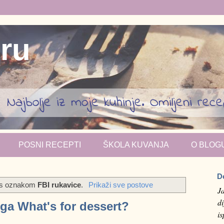
iru
Najbolje iz moje kuhinje. Omiljeni recept
POSNI RECEPTI
ŠKOLA KUVANJA
O BLOG
D
i s oznakom
FBI rukavice
.
Prikaži sve postove
J
di
oga What's for dessert?
i