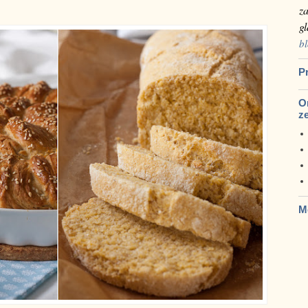
za
g
bl
Pr
Om
z
M