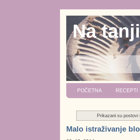
Na tanj
POČETNA
RECEPTI
Prikazani su postov
Malo istraživanje bl