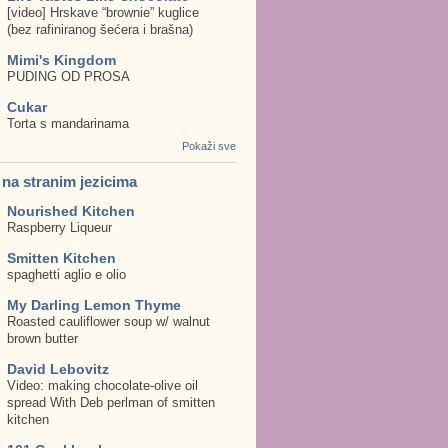
[video] Hrskave “brownie” kuglice
(bez rafiniranog šećera i brašna)
Mimi's Kingdom
PUDING OD PROSA
Cukar
Torta s mandarinama
Pokaži sve
. na stranim jezicima
Nourished Kitchen
Raspberry Liqueur
Smitten Kitchen
spaghetti aglio e olio
My Darling Lemon Thyme
Roasted cauliflower soup w/ walnut
brown butter
David Lebovitz
Video: making chocolate-olive oil
spread With Deb perlman of smitten
kitchen