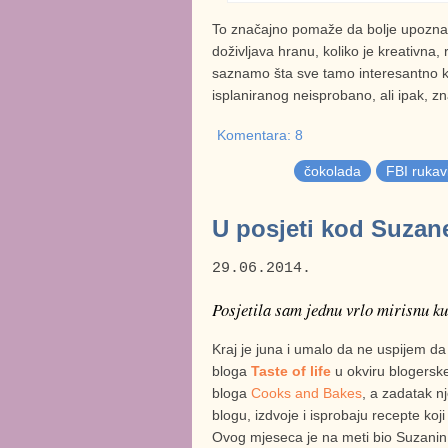
To značajno pomaže da bolje upoznamo
doživljava hranu, koliko je kreativna
saznamo šta sve tamo interesantno k
isplaniranog neisprobano, ali ipak, z
Komentara: 8
čokolada
FBI rukav
U posjeti kod Suzane 
29.06.2014.
Posjetila sam jednu vrlo mirisnu ku
Kraj je juna i umalo da ne uspijem d
bloga
Taste of life
u okviru blogerske
bloga
Cooks and Bakes
, a zadatak 
blogu, izdvoje i isprobaju recepte koji
Ovog mjeseca je na meti bio Suzanin li