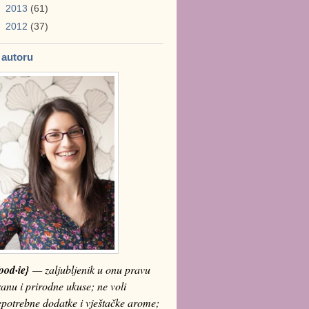
►
2013
(61)
►
2012
(37)
 autoru
ood·ie}
— zaljubljenik u onu pravu
anu i prirodne ukuse; ne voli
epotrebne dodatke i vještačke arome;