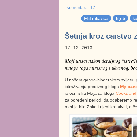
Komentara: 12
FBI rukavice
hljeb
ku
Šetnja kroz carstvo
17.12.2013.
Moji utisci nakon detaljnog "istraž
mnogo toga mirisnog i ukusnog, bac
U našem gastro-blogerskom svijetu, 
istraživanja predivnog bloga
My pans
je osmislila Maja sa bloga
Cooks and
za određeni period, da odaberemo re
meti je bila Zoka i njeni kreativni, a če