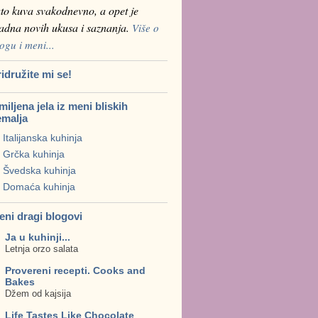
to kuva svakodnevno, a opet je
ladna novih ukusa i saznanja.
Više o
ogu i meni...
idružite mi se!
iljena jela iz meni bliskih
emalja
Italijanska kuhinja
Grčka kuhinja
Švedska kuhinja
Domaća kuhinja
eni dragi blogovi
Ja u kuhinji...
Letnja orzo salata
Provereni recepti. Cooks and
Bakes
Džem od kajsija
Life Tastes Like Chocolate