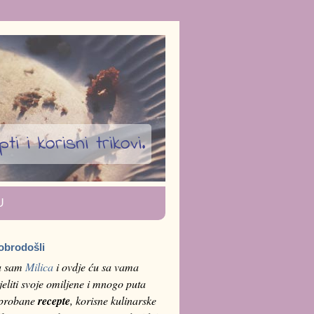
i i korisni trikovi.
U
obrodošli
a sam
Milica
i ovdje ću sa vama
jeliti svoje omiljene i mnogo puta
sprobane
recepte
, korisne kulinarske