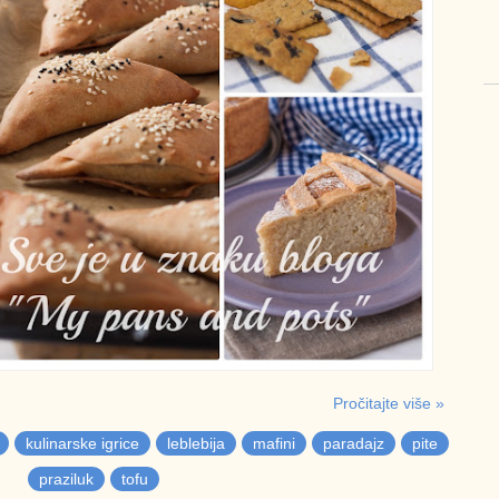
Pročitajte više »
kulinarske igrice
leblebija
mafini
paradajz
pite
praziluk
tofu