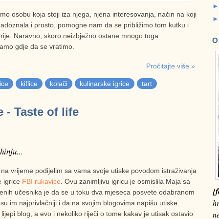
 osobu koja stoji iza njega, njena interesovanja, način na koji
, radoznala i prosto, pomogne nam da se približimo tom kutku i
rije. Naravno, skoro neizbježno ostane mnogo toga
O
namo gdje da se vratimo.
Pročitajte više »
ice
kiflice
kolači
kulinarske igrice
tart
- Taste of life
hinju...
a na vrijeme podijelim sa vama svoje utiske povodom istraživanja
 igrice
FBI rukavice
. Ovu zanimljivu igricu je osmislila Maja sa
{f
njenih učesnika je da se u toku dva mjeseca posvete odabranom
hr
 su im najprivlačniji i da na svojim blogovima napišu utiske.
n
jepi blog, a evo i nekoliko riječi o tome kakav je utisak ostavio