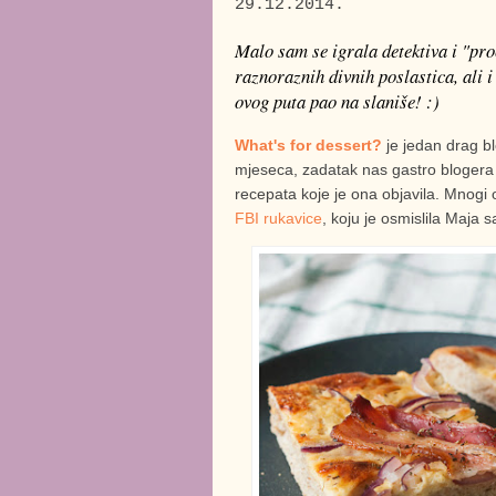
29.12.2014.
Malo sam se igrala detektiva i "pro
raznoraznih divnih poslastica, ali i 
ovog puta pao na slaniše! :)
What's for dessert?
je jedan drag b
mjeseca, zadatak nas gastro blogera j
recepata koje je ona objavila. Mnogi 
FBI rukavice
, koju je osmislila Maja 