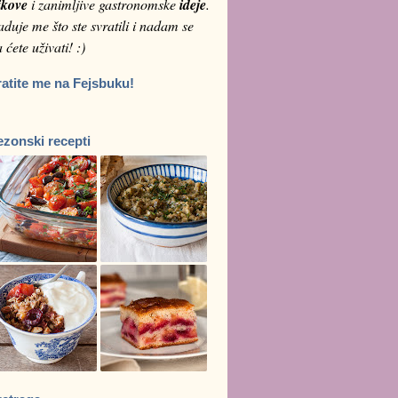
ikove
i zanimljive gastronomske
ideje
.
duje me što ste svratili i nadam se
 ćete uživati! :)
ratite me na Fejsbuku!
ezonski recepti