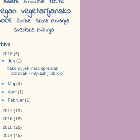
torte
salate
smoothie
vegan
vegetarijansko
voće
čorbe
škola kuvanja
švedska kuhinja
rhiva
▼
2018
(6)
▼
Jun
(1)
Kako uvijek imati spreman
doručak - najvažniji obrok?
►
Maj
(3)
►
April
(1)
►
Februar
(1)
►
2017
(13)
►
2016
(18)
►
2015
(28)
►
2014
(45)