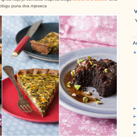
 blogu puna dva mjeseca
A