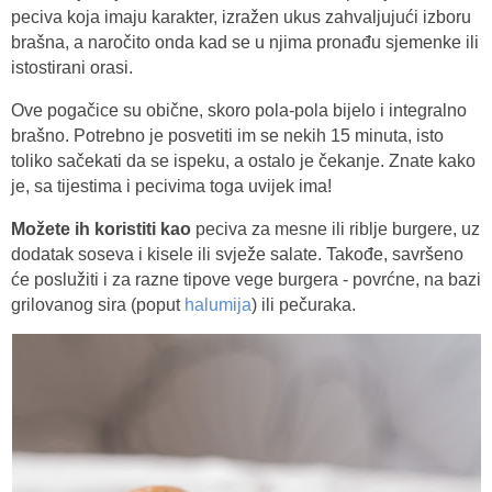
peciva koja imaju karakter, izražen ukus zahvaljujući izboru
brašna, a naročito onda kad se u njima pronađu sjemenke ili
istostirani orasi.
Ove pogačice su obične, skoro pola-pola bijelo i integralno
brašno. Potrebno je posvetiti im se nekih 15 minuta, isto
toliko sačekati da se ispeku, a ostalo je čekanje. Znate kako
je, sa tijestima i pecivima toga uvijek ima!
Možete ih koristiti kao
peciva za mesne ili riblje burgere, uz
dodatak soseva i kisele ili svježe salate. Takođe, savršeno
će poslužiti i za razne tipove vege burgera - povrćne, na bazi
grilovanog sira (poput
halumija
) ili pečuraka.