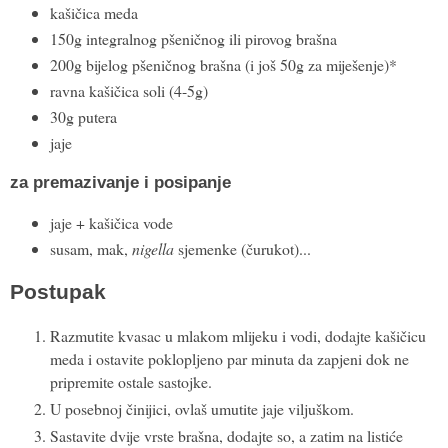
kašičica meda
150g integralnog pšeničnog ili pirovog brašna
200g bijelog pšeničnog brašna (i još 50g za miješenje)*
ravna kašičica soli (4-5g)
30g putera
jaje
za premazivanje i posipanje
jaje + kašičica vode
susam, mak,
nigella
sjemenke (čurukot)...
Postupak
Razmutite kvasac u mlakom mlijeku i vodi, dodajte kašičicu
meda i ostavite poklopljeno par minuta da zapjeni dok ne
pripremite ostale sastojke.
U posebnoj činijici, ovlaš umutite jaje viljuškom.
Sastavite dvije vrste brašna, dodajte so, a zatim na listiće