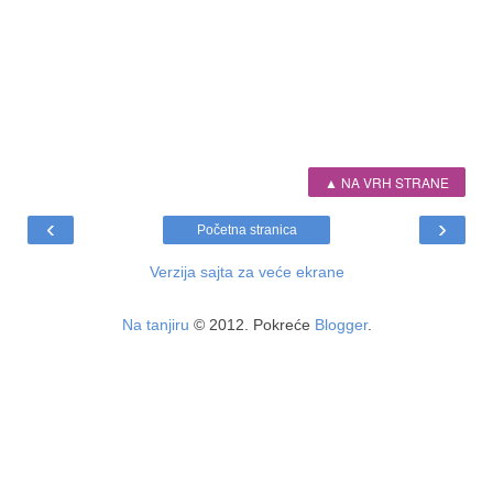
▲ NA VRH STRANE
‹
›
Početna stranica
Verzija sajta za veće ekrane
Na tanjiru
© 2012. Pokreće
Blogger
.