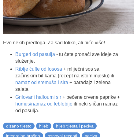
Evo nekih predloga. Za sad toliko, ali biće više!
Burgeri od pasulja
- tu ćete pronaći sve ideje za
služenje.
Riblje ćufte od lososa
+ mliječni sos sa
začinskim biljkama (recept na istom mjestu) ili
namaz od sremuša i sira
+ paradajz i zelena
salata
Grilovani halloumi sir
+ pečene crvene paprike +
humus/namaz od leblebije
ili neki sličan namaz
od pasulja.
dizano tijesto
hljeb
hljeb tijesta i peciva
integralno brašno
osnovni recepti
peciva