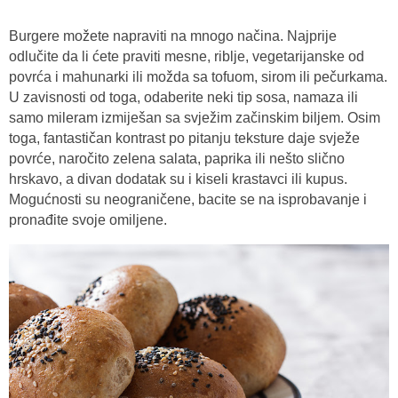
Burgere možete napraviti na mnogo načina. Najprije
odlučite da li ćete praviti mesne, riblje, vegetarijanske od
povrća i mahunarki ili možda sa tofuom, sirom ili pečurkama.
U zavisnosti od toga, odaberite neki tip sosa, namaza ili
samo mileram izmiješan sa svježim začinskim biljem. Osim
toga, fantastičan kontrast po pitanju teksture daje svježe
povrće, naročito zelena salata, paprika ili nešto slično
hrskavo, a divan dodatak su i kiseli krastavci ili kupus.
Mogućnosti su neograničene, bacite se na isprobavanje i
pronađite svoje omiljene.