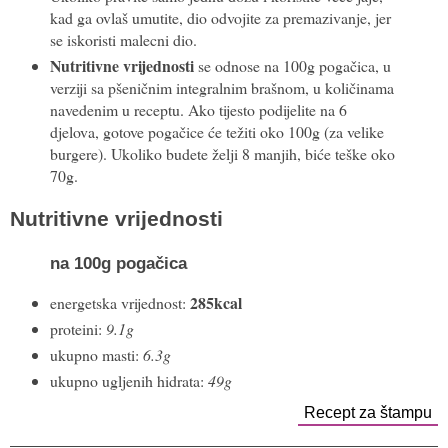
kad ga ovlaš umutite, dio odvojite za premazivanje, jer
se iskoristi malecni dio.
Nutritivne vrijednosti
se odnose na 100g pogačica, u
verziji sa pšeničnim integralnim brašnom, u količinama
navedenim u receptu. Ako tijesto podijelite na 6
djelova, gotove pogačice će težiti oko 100g (za velike
burgere). Ukoliko budete želji 8 manjih, biće teške oko
70g.
Nutritivne vrijednosti
na
100g
pogačica
285kcal
energetska vrijednost:
proteini:
9.1g
ukupno masti:
6.3g
ukupno ugljenih hidrata:
49g
Recept za štampu