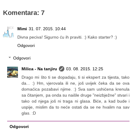
Komentara: 7
Mimi
31. 07. 2015. 10:44
Divna peciva! Sigurno ću ih praviti. :) Kako starter? :)
Odgovori
Odgovori
Milica - Na tanjiru
03. 08. 2015. 12:25
Drago mi što ti se dopadaju, ti si ekspert za tijesta, tako
da... :) Hm, vjerovala ili ne, još uvijek čeka da se ova
domaćica pozabavi njime. :) Sva sam ushićena krenula
sa čitanjem, pa onda su naišle druge "neizbježne" stvari i
tako od njega još ni traga ni glasa. Biće, a kad bude i
uspije, mislim da to neće ostati da se ne hvalim na sav
glas. :D
Odgovori