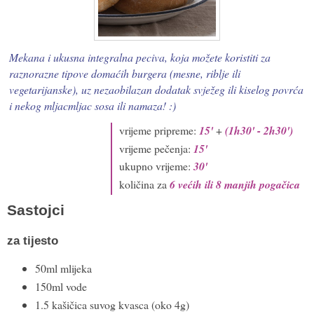
Mekana i ukusna integralna peciva, koja možete koristiti za
raznorazne tipove domaćih burgera (mesne, riblje ili
vegetarijanske), uz nezaobilazan dodatak svježeg ili kiselog povrća
i nekog mljacmljac sosa ili namaza! :)
vrijeme pripreme:
15'
+
(1h30' - 2h30')
vrijeme pečenja:
15'
ukupno vrijeme:
30'
količina za
6 većih ili 8 manjih pogačica
Sastojci
za tijesto
50ml mlijeka
150ml vode
1.5 kašičica suvog kvasca (oko 4g)