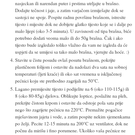
nasjeckan ili narendan puter i prstima utrljajte u brašno.
Dodajte tečnost i jaje, a zatim varjačom izmiješajte dok se
sastojci ne spoje. Pospite radnu površinu brašnom, istresite
tijesto i mijesite dok ne dobijete glatko tijesto koje se i dalje po
malo lijepi (oko 3-5 minuta). U zavisnosti od tipa brašna, biće
potrebno dodati veoma malo ili do 50g brašna. Čak i ako
tijesto bude izgledalo toliko vlažno da vam ne izgleda da će
uspjeti da se umijesi sa tako malo brašna, vjerujte da hoće. :)
Stavite u čistu posudu ovlaš posutu brašnom, pokrijte
plastičnom folijom i ostavite da nadolazi dva sata na sobnoj
temperaturi (ljeti kraće) ili oko sat vremena u isključenoj
pećnici koju ste prethodno zagrijali na 50°C.
Lagano premijesite tijesto i podijelite na 6 (oko 110-115g) ili
8 (oko 80-85g) djelova. Oblikujte loptice, poslažite na pleh,
prekrijte čistom krpom i ostavite da odstoje pola sata prije
nego što zagrijete pećnicu na 220°C. Premažite pogačice
mješavinom jajeta i vode, a zatim pospite nekim sjemenkama
po želji. Pecite 12-15 minuta na 200°C uz ventilator, dok ne
počnu da mirišu i fino porumene. Ukoliko vaša pećnice ne