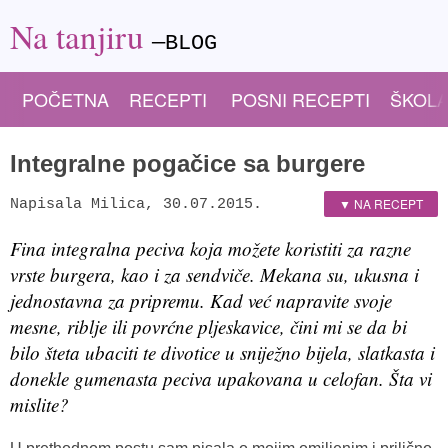
Na tanjiru
—BLOG
POČETNA
RECEPTI
POSNI RECEPTI
ŠKOLA
Integralne pogačice sa burgere
▼ NA RECEPT
Napisala
Milica
,
30.07.2015.
Fina integralna peciva koja možete koristiti za razne
vrste burgera, kao i za sendviče. Mekana su, ukusna i
jednostavna za pripremu. Kad već napravite svoje
mesne, riblje ili povrćne pljeskavice, čini mi se da bi
bilo šteta ubaciti te divotice u sniježno bijela, slatkasta i
donekle gumenasta peciva upakovana u celofan. Šta vi
mislite?