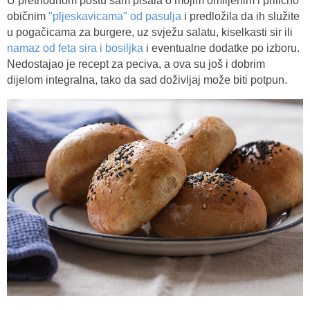
U prethodnom postu sam pisala o mojim omiljenim i prilično
običnim
"pljeskavicama" od pasulja
i predložila da ih služite
u pogačicama za burgere, uz svježu salatu, kiselkasti sir ili
namaz od feta sira i bosiljka
i eventualne dodatke po izboru.
Nedostajao je recept za peciva, a ova su još i dobrim
dijelom integralna, tako da sad doživljaj može biti potpun.