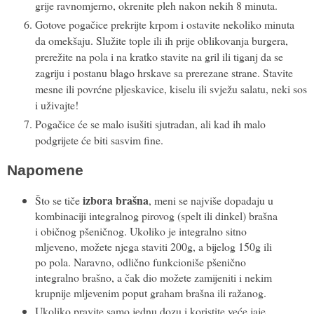
grije ravnomjerno, okrenite pleh nakon nekih 8 minuta.
Gotove pogačice prekrijte krpom i ostavite nekoliko minuta
da omekšaju. Služite tople ili ih prije oblikovanja burgera,
prerežite na pola i na kratko stavite na gril ili tiganj da se
zagriju i postanu blago hrskave sa prerezane strane. Stavite
mesne ili povrćne pljeskavice, kiselu ili svježu salatu, neki sos
i uživajte!
Pogačice će se malo isušiti sjutradan, ali kad ih malo
podgrijete će biti sasvim fine.
Napomene
izbora brašna
Što se tiče
, meni se najviše dopadaju u
kombinaciji integralnog pirovog (spelt ili dinkel) brašna
i običnog pšeničnog. Ukoliko je integralno sitno
mljeveno, možete njega staviti 200g, a bijelog 150g ili
po pola. Naravno, odlično funkcioniše pšenično
integralno brašno, a čak dio možete zamijeniti i nekim
krupnije mljevenim poput graham brašna ili ražanog.
Ukoliko pravite samo jednu dozu i koristite veće jaje,