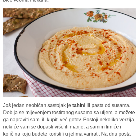
Još jedan neobičan sastojak je
tahini
ili pasta od susama.
Dobija se mljevenjem tostiranog susama sa uljem, a možete
ga napraviti sami ili kupiti već gotov. Postoji nekoliko verzija,
neki će vam se dopasti više ili manje, a samim tim će i
količina koju budete koristili u jelima varirati. Na dnu posta