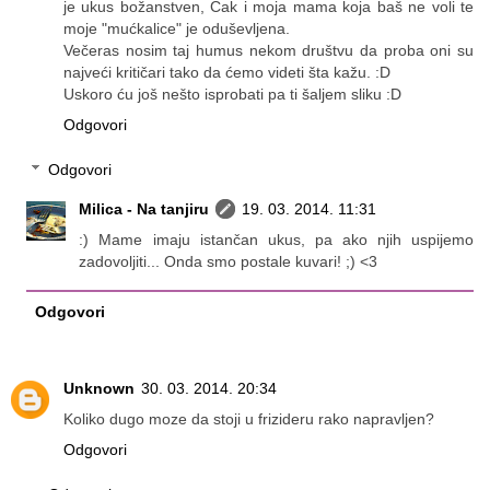
je ukus božanstven, Čak i moja mama koja baš ne voli te
moje "mućkalice" je oduševljena.
Večeras nosim taj humus nekom društvu da proba oni su
najveći kritičari tako da ćemo videti šta kažu. :D
Uskoro ću još nešto isprobati pa ti šaljem sliku :D
Odgovori
Odgovori
Milica - Na tanjiru
19. 03. 2014. 11:31
:) Mame imaju istančan ukus, pa ako njih uspijemo
zadovoljiti... Onda smo postale kuvari! ;) <3
Odgovori
Unknown
30. 03. 2014. 20:34
Koliko dugo moze da stoji u frizideru rako napravljen?
Odgovori