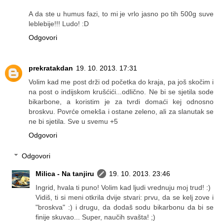
A da ste u humus fazi, to mi je vrlo jasno po tih 500g suve
leblebije!!! Ludo! :D
Odgovori
prekratakdan
19. 10. 2013. 17:31
Volim kad me post drži od početka do kraja, pa još skočim i
na post o indijskom krušćići...odlično. Ne bi se sjetila sode
bikarbone, a koristim je za tvrdi domaći kej odnosno
broskvu. Povrće omekša i ostane zeleno, ali za slanutak se
ne bi sjetila. Sve u svemu +5
Odgovori
Odgovori
Milica - Na tanjiru
19. 10. 2013. 23:46
Ingrid, hvala ti puno! Volim kad ljudi vrednuju moj trud! :)
Vidiš, ti si meni otkrila dvije stvari: prvu, da se kelj zove i
"broskva" :) i drugu, da dodaš sodu bikarbonu da bi se
finije skuvao... Super, naučih svašta! ;)