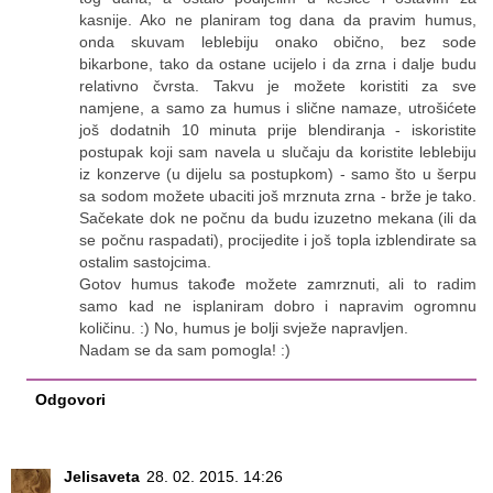
kasnije. Ako ne planiram tog dana da pravim humus,
onda skuvam leblebiju onako obično, bez sode
bikarbone, tako da ostane ucijelo i da zrna i dalje budu
relativno čvrsta. Takvu je možete koristiti za sve
namjene, a samo za humus i slične namaze, utrošićete
još dodatnih 10 minuta prije blendiranja - iskoristite
postupak koji sam navela u slučaju da koristite leblebiju
iz konzerve (u dijelu sa postupkom) - samo što u šerpu
sa sodom možete ubaciti još mrznuta zrna - brže je tako.
Sačekate dok ne počnu da budu izuzetno mekana (ili da
se počnu raspadati), procijedite i još topla izblendirate sa
ostalim sastojcima.
Gotov humus takođe možete zamrznuti, ali to radim
samo kad ne isplaniram dobro i napravim ogromnu
količinu. :) No, humus je bolji svježe napravljen.
Nadam se da sam pomogla! :)
Odgovori
Jelisaveta
28. 02. 2015. 14:26