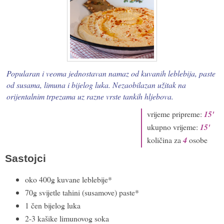
Popularan i veoma jednostavan namaz od kuvanih leblebija, paste
od susama, limuna i bijelog luka. Nezaobilazan užitak na
orijentalnim trpezama uz razne vrste tankih hljebova.
vrijeme pripreme:
15'
ukupno vrijeme:
15'
količina za
4
osobe
Sastojci
oko 400g kuvane leblebije*
70g svijetle tahini (susamove) paste*
1 čen bijelog luka
2-3 kašike limunovog soka