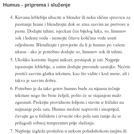
Humus - priprema i služenje
Kuvanu leblebiju ubacite u blender ili neku sličnu spravicu za
pasiranje hrane i blendirajte dok se zrna sasvim ne pretvore u
pastu. Dodajte tahini, isjeckan čen bijelog luka, so, limunov
sok i ledenu vodu - nemojte čitavu količinu vode usuti
odjednom. Blendirajte i provjerite da li je humus po vašem
ukusu - ako je potrebno dodajte so, limunov sok ili tahini.
Ukoliko koristite štapni mikser, postupak je isti. Najprije
ispasirajte leblebije, a zatim dodajte preostale sastojke. Nećete
postići sasvim glatku teksturu, kao što vidite i kod mene, ali i
takva je sasvim dobra.
Potrebno je da tako gotov humus bude za nijansu tečnije
teksture nego što biste željeli, pošto će se stajanjem malo
zgusnuti. Prekrijte providnom folijom i stavite u frižider na
najmanje pola sata. Humus možete napraviti i unaprijed,
čuvajte ga u frižideru i izvucite oko pola sata ranije da se
prilagodi sobnoj temperaturi prije služenja.
Najfinije izgleda poslužen u nekom poludubokom tanjiru ili