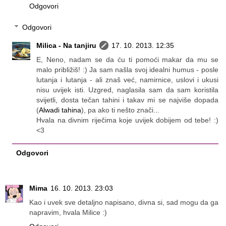
Odgovori
Odgovori
Milica - Na tanjiru
17. 10. 2013. 12:35
E, Neno, nadam se da ću ti pomoći makar da mu se
malo približiš! :) Ja sam našla svoj idealni humus - posle
lutanja i lutanja - ali znaš već, namirnice, uslovi i ukusi
nisu uvijek isti. Uzgred, naglasila sam da sam koristila
svijetli, dosta tečan tahini i takav mi se najviše dopada
(
Alwadi tahina
), pa ako ti nešto znači...
Hvala na divnim riječima koje uvijek dobijem od tebe! :)
<3
Odgovori
Mima
16. 10. 2013. 23:03
Kao i uvek sve detaljno napisano, divna si, sad mogu da ga
napravim, hvala Milice :)