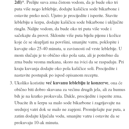
2dl)
*. Prelijte suva zrna čistom vodom, da je bude oko tri
puta više nego leblebije, dodajte kašičicu sode bikarbone i
ostavite preko noći. Ujutro je procijedite i isperite. Stavite
leblebiju u šerpu, dodajte kašičicu sode bikarbone i uključite
ringlu. Nalijte vodom, da bude oko tri puta više vode i
sačekajte da provri. Sklonite više puta bijelu pijenu i kožice
koje će se skupljati na površini, smanjite vatru, poklopite i
kuvajte oko 25-40 minuta, u zavisnosti od vrste leblebije. U
mom slučaju je to obično oko pola sata, ali je potrebno da
zrna budu veoma mekana, skoro na ivici da se raspadaju. Pri
kraju kuvanja dodajte oko pola kašičice soli. Procijedite i
nastavite postupak po ispod opisanom receptu.
već kuvanu leblebiju iz konzerve
Ukoliko koristite
, ona će
obično biti dobro skuvana za većinu drugih jela, ali za humus
bih je na kratko prokuvala. Dakle, procijedite i isperite zrna.
Ubacite ih u šerpu sa malo sode bikarbone i zagrijavajte na
srednjoj vatri dok se malo ne zapjeni. Promiješajte par puta, a
zatim dodajte ključalu vodu, smanjite vatru i ostavite da se
prokuvaju 10-ak minuta.