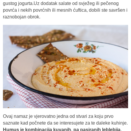
gustog jogurta.Uz dodatak salate od svježeg ili pečenog
povrća i nekih povrćnih ili mesnih ćuftica, dobili ste savršen i
raznobojan obrok.
Ovaj namaz je vjerovatno jedna od stvari za koju prvo
saznate kad počnete da se interesujete za te daleke kuhinje.
Humus je kombinacija kuvanih, pa pasiranih leblebija,