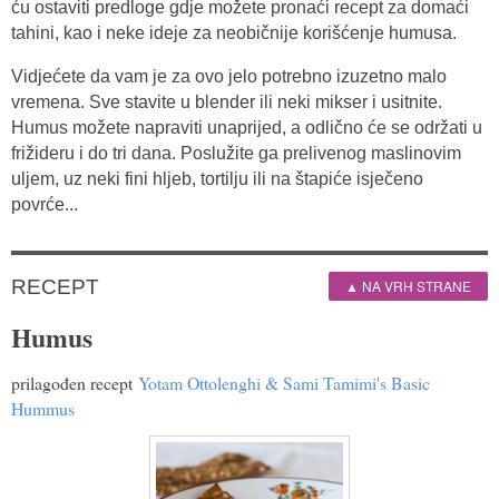
ću ostaviti predloge gdje možete pronaći recept za domaći
tahini, kao i neke ideje za neobičnije korišćenje humusa.
Vidjećete da vam je za ovo jelo potrebno izuzetno malo
vremena. Sve stavite u blender ili neki mikser i usitnite.
Humus možete napraviti unaprijed, a odlično će se održati u
frižideru i do tri dana. Poslužite ga prelivenog maslinovim
uljem, uz neki fini hljeb, tortilju ili na štapiće isječeno
povrće...
RECEPT
▲ NA VRH STRANE
Humus
prilagođen recept
Yotam Ottolenghi & Sami Tamimi's Basic
Hummus