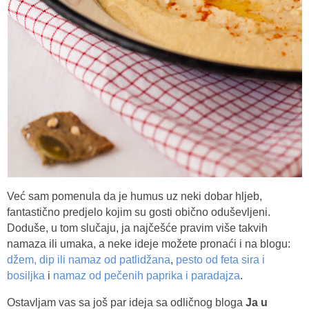
Već sam pomenula da je humus uz neki dobar hljeb,
fantastično predjelo kojim su gosti obično oduševljeni.
Doduše, u tom slučaju, ja najčešće pravim više takvih
namaza ili umaka, a neke ideje možete pronaći i na blogu:
džem, dip ili namaz od patlidžana
,
pesto od feta sira i
bosiljka
i
namaz od pečenih paprika i paradajza
.
Ostavljam vas sa još par ideja sa odličnog bloga
Ja u