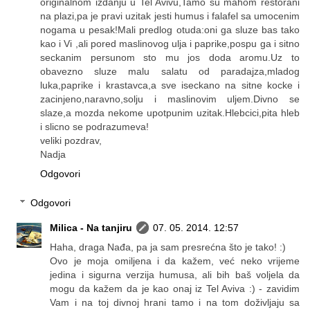
originalnom izdanju u Tel Avivu,Tamo su mahom restorani
na plazi,pa je pravi uzitak jesti humus i falafel sa umocenim
nogama u pesak!Mali predlog otuda:oni ga sluze bas tako
kao i Vi ,ali pored maslinovog ulja i paprike,pospu ga i sitno
seckanim persunom sto mu jos doda aromu.Uz to
obavezno sluze malu salatu od paradajza,mladog
luka,paprike i krastavca,a sve iseckano na sitne kocke i
zacinjeno,naravno,solju i maslinovim uljem.Divno se
slaze,a mozda nekome upotpunim uzitak.Hlebcici,pita hleb
i slicno se podrazumeva!
veliki pozdrav,
Nadja
Odgovori
Odgovori
Milica - Na tanjiru
07. 05. 2014. 12:57
Haha, draga Nađa, pa ja sam presrećna što je tako! :)
Ovo je moja omiljena i da kažem, već neko vrijeme
jedina i sigurna verzija humusa, ali bih baš voljela da
mogu da kažem da je kao onaj iz Tel Aviva :) - zavidim
Vam i na toj divnoj hrani tamo i na tom doživljaju sa