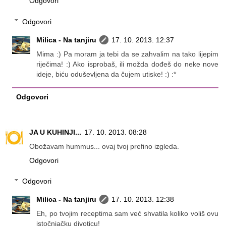
Odgovori
Odgovori
Milica - Na tanjiru
17. 10. 2013. 12:37
Mima :) Pa moram ja tebi da se zahvalim na tako lijepim
riječima! :) Ako isprobaš, ili možda dođeš do neke nove
ideje, biću oduševljena da čujem utiske! :) :*
Odgovori
JA U KUHINJI...
17. 10. 2013. 08:28
Obožavam hummus... ovaj tvoj prefino izgleda.
Odgovori
Odgovori
Milica - Na tanjiru
17. 10. 2013. 12:38
Eh, po tvojim receptima sam već shvatila koliko voliš ovu
istočnjačku divoticu!