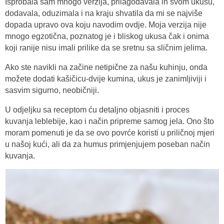
Isprobala sam mnogo verzija, prilagođavala ih svom ukusu,
dodavala, oduzimala i na kraju shvatila da mi se najviše
dopada upravo ova koju navodim ovdje. Moja verzija nije
mnogo egzotična, poznatog je i bliskog ukusa čak i onima
koji ranije nisu imali prilike da se sretnu sa sličnim jelima.
Ako ste navikli na začine netipične za našu kuhinju, onda
možete dodati kašičicu-dvije kumina, ukus je zanimljiviji i
sasvim sigurno, neobičniji.
U odjeljku sa receptom ću detaljno objasniti i proces
kuvanja leblebije, kao i način pripreme samog jela. Ono što
moram pomenuti je da se ovo povrće koristi u priličnoj mjeri
u našoj kući, ali da za humus primjenjujem poseban način
kuvanja.