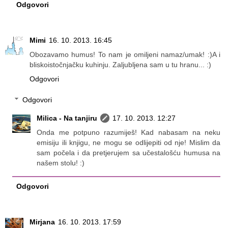
Odgovori
Mimi
16. 10. 2013. 16:45
Obozavamo humus! To nam je omiljeni namaz/umak! :)A i
bliskoistočnjačku kuhinju. Zaljubljena sam u tu hranu... :)
Odgovori
Odgovori
Milica - Na tanjiru
17. 10. 2013. 12:27
Onda me potpuno razumiješ! Kad nabasam na neku
emisiju ili knjigu, ne mogu se odlijepiti od nje! Mislim da
sam počela i da pretjerujem sa učestalošću humusa na
našem stolu! :)
Odgovori
Mirjana
16. 10. 2013. 17:59