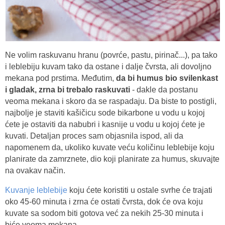
Ne volim raskuvanu hranu (povrće, pastu, pirinač...), pa tako
i leblebiju kuvam tako da ostane i dalje čvrsta, ali dovoljno
mekana pod prstima. Međutim,
da bi humus bio svilenkast
i gladak, zrna bi trebalo raskuvati
- dakle da postanu
veoma mekana i skoro da se raspadaju. Da biste to postigli,
najbolje je staviti kašičicu sode bikarbone u vodu u kojoj
ćete je ostaviti da nabubri i kasnije u vodu u kojoj ćete je
kuvati. Detaljan proces sam objasnila ispod, ali da
napomenem da, ukoliko kuvate veću količinu leblebije koju
planirate da zamrznete, dio koji planirate za humus, skuvajte
na ovakav način.
Kuvanje leblebije
koju ćete koristiti u ostale svrhe će trajati
oko 45-60 minuta i zrna će ostati čvrsta, dok će ova koju
kuvate sa sodom biti gotova već za nekih 25-30 minuta i
biće veoma mekana.