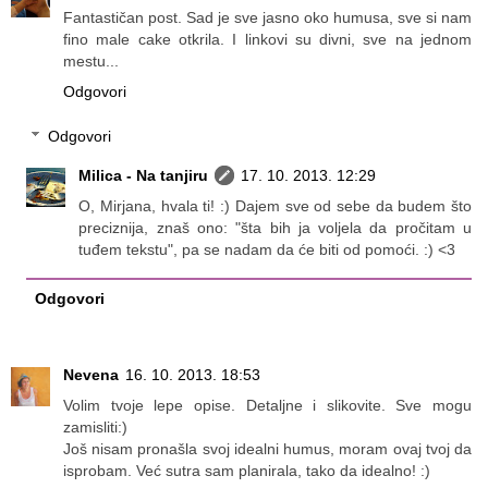
Fantastičan post. Sad je sve jasno oko humusa, sve si nam
fino male cake otkrila. I linkovi su divni, sve na jednom
mestu...
Odgovori
Odgovori
Milica - Na tanjiru
17. 10. 2013. 12:29
O, Mirjana, hvala ti! :) Dajem sve od sebe da budem što
preciznija, znaš ono: "šta bih ja voljela da pročitam u
tuđem tekstu", pa se nadam da će biti od pomoći. :) <3
Odgovori
Nevena
16. 10. 2013. 18:53
Volim tvoje lepe opise. Detaljne i slikovite. Sve mogu
zamisliti:)
Još nisam pronašla svoj idealni humus, moram ovaj tvoj da
isprobam. Već sutra sam planirala, tako da idealno! :)