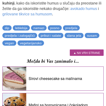
kuhinji
, kako da iskoristite humus u slučaju da preostane ili
želite da ga iskoristite nekako drugačije:
avokado humus
i
grilovane tikvice sa humusom
.
dip
leblebija
namazi
posno
predjela
predjela i zalogajčići
prilozi i salate
slana jela
susam
vegan
vegetarijansko
▲ NA VRH STRANE
Možda bi Vas zanimalo i...
Sirovi cheesecake sa malinama
Mafini sa borovnicama i čokoladom