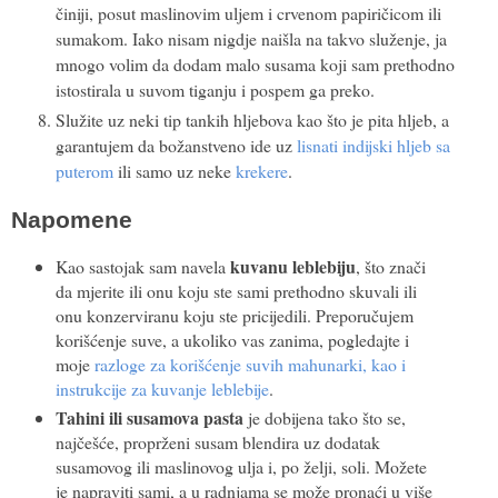
činiji, posut maslinovim uljem i crvenom papiričicom ili
sumakom. Iako nisam nigdje naišla na takvo služenje, ja
mnogo volim da dodam malo susama koji sam prethodno
istostirala u suvom tiganju i pospem ga preko.
Služite uz neki tip tankih hljebova kao što je pita hljeb, a
garantujem da božanstveno ide uz
lisnati indijski hljeb sa
puterom
ili samo uz neke
krekere
.
Napomene
kuvanu leblebiju
Kao sastojak sam navela
, što znači
da mjerite ili onu koju ste sami prethodno skuvali ili
onu konzerviranu koju ste pricijedili. Preporučujem
korišćenje suve, a ukoliko vas zanima, pogledajte i
moje
razloge za korišćenje suvih mahunarki, kao i
instrukcije za kuvanje leblebije
.
Tahini ili susamova pasta
je dobijena tako što se,
najčešće, proprženi susam blendira uz dodatak
susamovog ili maslinovog ulja i, po želji, soli. Možete
je napraviti sami, a u radnjama se može pronaći u više