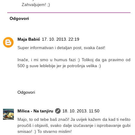
Zahvaljujem! ;)
Odgovori
Maja Babić
17. 10. 2013. 22:19
Super informativan i detaljan post, svaka čast!
Inače, i mi smo u humus fazi :) Tolikoj da ga pravimo od
500 g suve leblebije jer je potrošnja velika :)
Odgovori
Milica - Na tanjiru
18. 10. 2013. 11:50
Majo, to od tebe baš znači! Ja uvijek kažem da kad ti nešto
proučiš i objaviš, svako dalje izučavanje i isprobavanje gubi
smisao! :) To stvarno mislim!