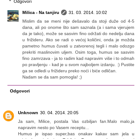
Odgovori
Milica - Na tanjiru
31. 03. 2014. 10:02
Mislim da se meni nije dešavalo da stoji duže od 4-5
dana, ali po onome što sam saznala (a i sama vjerujem
da je tako), može se sasvim fino održati do nedelju dana
u frižideru. Ako se radi o većoj količini, onda je možda
pametno humus čuvati u zatvorenoj tegli i malo odozgo
prekriti maslinovim uljem. Osim toga, humus se sasvim
fino zamrzava - ja to radim kad napravim više i to odmah
po pravljenju - kad je u svom najboljem izdanju. :) Pustite
ga se odledi u frižideru preko noći i biće odličan.
Nadam se da sam pomogla! ;)
Odgovori
Unknown
30. 04. 2014. 20:05
Ja sam, Milice, postala Vas ozbiljan fan.Malo malo,ja
napravim nesto po Vasem receptu...
Humus je ispao super,bas onakav kakav sam jela u