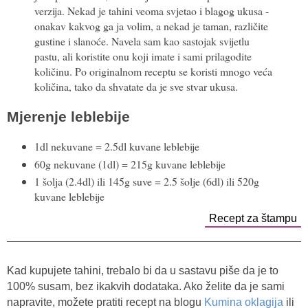
verzija. Nekad je tahini veoma svjetao i blagog ukusa -
onakav kakvog ga ja volim, a nekad je taman, različite
gustine i slanoće. Navela sam kao sastojak svijetlu
pastu, ali koristite onu koji imate i sami prilagodite
količinu. Po originalnom receptu se koristi mnogo veća
količina, tako da shvatate da je sve stvar ukusa.
Mjerenje leblebije
1dl nekuvane = 2.5dl kuvane leblebije
60g nekuvane (1dl) = 215g kuvane leblebije
1 šolja (2.4dl) ili 145g suve = 2.5 šolje (6dl) ili 520g
kuvane leblebije
Recept za štampu
Kad kupujete tahini, trebalo bi da u sastavu piše da je to
100% susam, bez ikakvih dodataka. Ako želite da je sami
napravite, možete pratiti recept na blogu
Kumina oklagija
ili