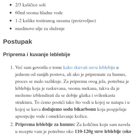
2/3 kašičice soli
60ml veoma hladne vode
1-2 kašike tostiranog susama (proizvoljno)
maslinovo ulje za služenje
Postupak
Priprema i kuvanje leblebije
Već sam govorila o tome
kako skuvati suvu leblebiju
u
jednom od ranijih postova, ali ako je pripremate za humus,
proces se malo razlikuje. Za pripremu ovog jela, potrebna je
leblebija koja je raskuvana, veoma mekana, takva da je
možemo izblendirati da se dobije glatka i svilenkasta
struktura. To ćemo postići tako što vodi u kojoj se natapa i u
dodajemo sodu bikarbonu
kojoj se kuva
koja pospješuje
apsorpciju vode i omekšavanje kožice.
Priprema leblebije za humus:
Za količinu koju sam navela
110-120g suve leblebije (oko
u receptu vam je potrebno oko