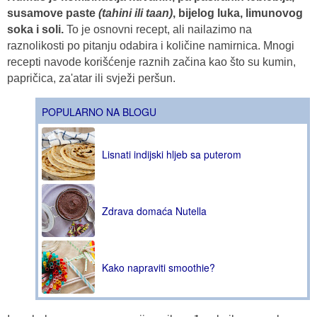
susamove paste
(tahini ili taan)
, bijelog luka, limunovog
soka i soli.
To je osnovni recept, ali nailazimo na
raznolikosti po pitanju odabira i količine namirnica. Mnogi
recepti navode korišćenje raznih začina kao što su kumin,
papričica, za'atar ili svježi peršun.
POPULARNO NA BLOGU
Lisnati indijski hljeb sa puterom
Zdrava domaća Nutella
Kako napraviti smoothie?