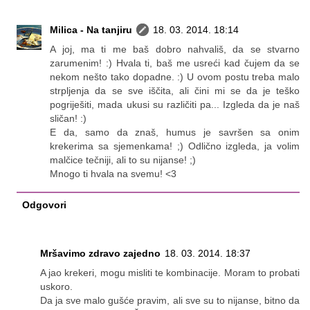
Milica - Na tanjiru
18. 03. 2014. 18:14
A joj, ma ti me baš dobro nahvališ, da se stvarno
zarumenim! :) Hvala ti, baš me usreći kad čujem da se
nekom nešto tako dopadne. :) U ovom postu treba malo
strpljenja da se sve iščita, ali čini mi se da je teško
pogriješiti, mada ukusi su različiti pa... Izgleda da je naš
sličan! :)
E da, samo da znaš, humus je savršen sa onim
krekerima sa sjemenkama! ;) Odlično izgleda, ja volim
malčice tečniji, ali to su nijanse! ;)
Mnogo ti hvala na svemu! <3
Odgovori
Mršavimo zdravo zajedno
18. 03. 2014. 18:37
A jao krekeri, mogu misliti te kombinacije. Moram to probati
uskoro.
Da ja sve malo gušće pravim, ali sve su to nijanse, bitno da