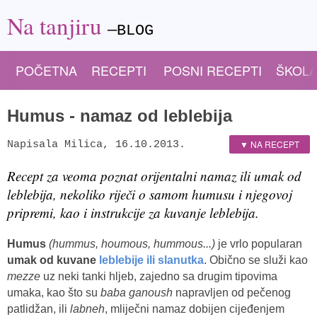
Na tanjiru
—BLOG
POČETNA
RECEPTI
POSNI RECEPTI
ŠKOLA
Humus - namaz od leblebija
▼ NA RECEPT
Napisala
Milica
,
16.10.2013.
Recept za veoma poznat orijentalni namaz ili umak od
leblebija, nekoliko riječi o samom humusu i njegovoj
pripremi, kao i instrukcije za kuvanje leblebija.
Humus
(hummus, houmous, hummous...)
je vrlo popularan
umak od kuvane
leblebije ili slanutka
. Obično se služi kao
mezze
uz neki tanki hljeb, zajedno sa drugim tipovima
umaka, kao što su
baba ganoush
napravljen od pečenog
patlidžan, ili
labneh
, mliječni namaz dobijen cijeđenjem