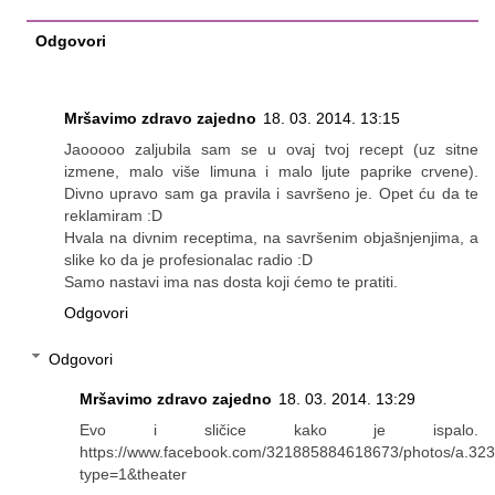
Odgovori
Mršavimo zdravo zajedno
18. 03. 2014. 13:15
Jaooooo zaljubila sam se u ovaj tvoj recept (uz sitne
izmene, malo više limuna i malo ljute paprike crvene).
Divno upravo sam ga pravila i savršeno je. Opet ću da te
reklamiram :D
Hvala na divnim receptima, na savršenim objašnjenjima, a
slike ko da je profesionalac radio :D
Samo nastavi ima nas dosta koji ćemo te pratiti.
Odgovori
Odgovori
Mršavimo zdravo zajedno
18. 03. 2014. 13:29
Evo i sličice kako je ispalo.
https://www.facebook.com/321885884618673/photos/a.
type=1&theater