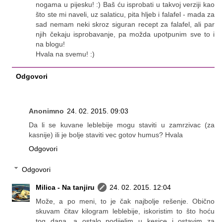
nogama u pijesku! :) Baš ću isprobati u takvoj verziji kao
što ste mi naveli, uz salaticu, pita hljeb i falafel - mada za
sad nemam neki skroz siguran recept za falafel, ali par
njih čekaju isprobavanje, pa možda upotpunim sve to i
na blogu!
Hvala na svemu! :)
Odgovori
Anonimno
24. 02. 2015. 09:03
Da li se kuvane leblebije mogu staviti u zamrzivac (za
kasnije) ili je bolje staviti vec gotov humus? Hvala
Odgovori
Odgovori
Milica - Na tanjiru
24. 02. 2015. 12:04
Može, a po meni, to je čak najbolje rešenje. Obično
skuvam čitav kilogram leblebije, iskoristim to što hoću
tog dana, a ostalo podijelim u kesice i ostavim za