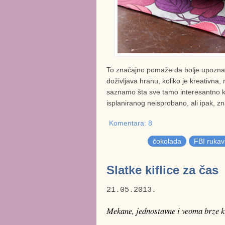
To značajno pomaže da bolje upoznamo
doživljava hranu, koliko je kreativna
saznamo šta sve tamo interesantno k
isplaniranog neisprobano, ali ipak, z
Komentara: 8
čokolada
FBI rukav
Slatke kiflice za čas
21.05.2013.
Mekane, jednostavne i veoma brze k