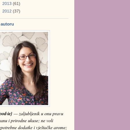
►
2013
(61)
►
2012
(37)
 autoru
ood·ie}
— zaljubljenik u onu pravu
anu i prirodne ukuse; ne voli
epotrebne dodatke i vještačke arome;