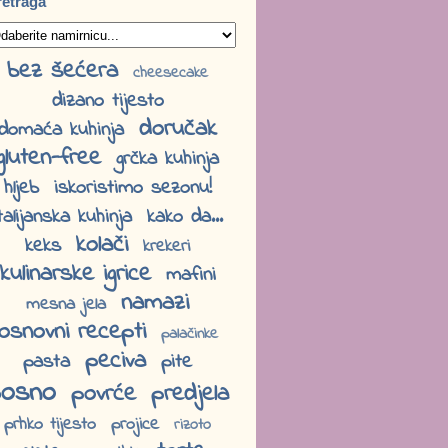
retraga
bez šećera
cheesecake
dizano tijesto
doručak
domaća kuhinja
gluten-free
grčka kuhinja
hljeb
iskoristimo sezonu!
talijanska kuhinja
kako da...
kolači
keks
krekeri
kulinarske igrice
mafini
namazi
mesna jela
osnovni recepti
palačinke
peciva
pasta
pite
osno
povrće
predjela
prhko tijesto
projice
rizoto