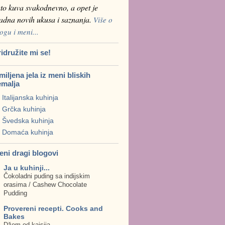
to kuva svakodnevno, a opet je
ladna novih ukusa i saznanja.
Više o
ogu i meni...
idružite mi se!
iljena jela iz meni bliskih
emalja
Italijanska kuhinja
Grčka kuhinja
Švedska kuhinja
Domaća kuhinja
eni dragi blogovi
Ja u kuhinji...
Čokoladni puding sa indijskim
orasima / Cashew Chocolate
Pudding
Provereni recepti. Cooks and
Bakes
Džem od kajsija