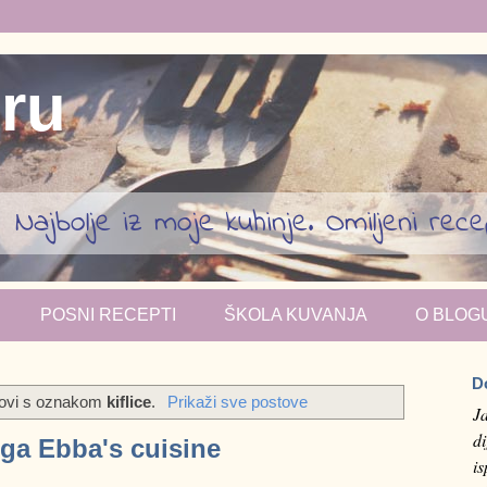
iru
Najbolje iz moje kuhinje. Omiljeni recept
POSNI RECEPTI
ŠKOLA KUVANJA
O BLOG
D
tovi s oznakom
kiflice
.
Prikaži sve postove
J
di
oga Ebba's cuisine
i