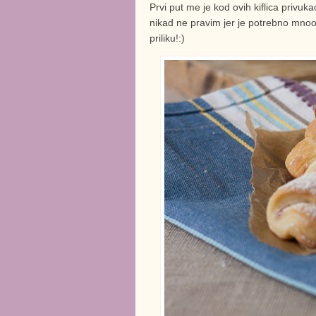
Prvi put me je kod ovih kiflica privuk
nikad ne pravim jer je potrebno mno
priliku!:)