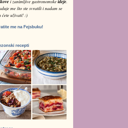
ikove
i zanimljive gastronomske
ideje
.
duje me što ste svratili i nadam se
 ćete uživati! :)
ratite me na Fejsbuku!
ezonski recepti