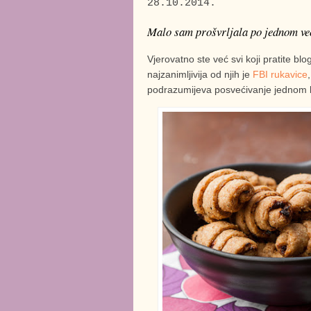
28.10.2014.
Malo sam prošvrljala po jednom ve
Vjerovatno ste već svi koji pratite b
najzanimljivija od njih je
FBI rukavice
podrazumijeva posvećivanje jednom