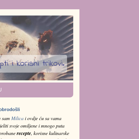
i i korisni trikovi.
U
obrodošli
a sam
Milica
i ovdje ću sa vama
jeliti svoje omiljene i mnogo puta
sprobane
recepte
, korisne kulinarske