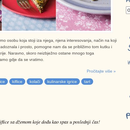
P
 osobu koja stoji iza njega, njena interesovanja, način na koji
, radoznala i prosto, pomogne nam da se približimo tom kutku i
rije. Naravno, skoro neizbježno ostane mnogo toga
namo gdje da se vratimo.
i
Pročitajte više »
ice
kiflice
kolači
kulinarske igrice
tart
p
iflice sa džemom koje dođu kao spas u poslednji čas!