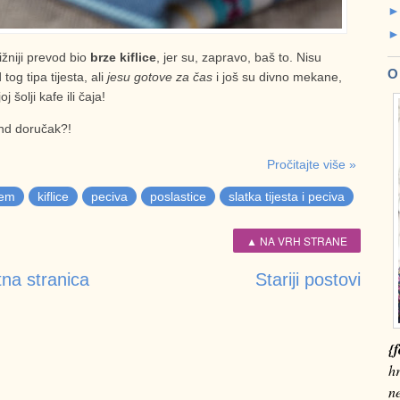
ižniji prevod bio
brze kiflice
, jer su, zapravo, baš to. Nisu
O
 tog tipa tijesta, ali
jesu gotove za čas
i još su divno mekane,
 šolji kafe ili čaja!
end doručak?!
Pročitajte više »
em
kiflice
peciva
poslastice
slatka tijesta i peciva
▲ NA VRH STRANE
na stranica
Stariji postovi
{f
hr
n