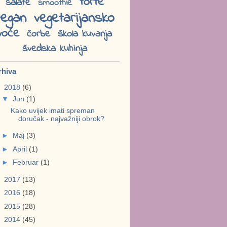
torte
salate
smoothie
vegan
vegetarijansko
voće
čorbe
škola kuvanja
švedska kuhinja
rhiva
▼
2018
(6)
▼
Jun
(1)
Kako uvijek imati spreman
doručak - najvažniji obrok?
►
Maj
(3)
►
April
(1)
►
Februar
(1)
►
2017
(13)
►
2016
(18)
►
2015
(28)
►
2014
(45)