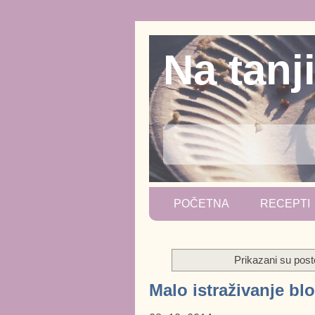
Na tanj
POČETNA
RECEPTI
Prikazani su pos
Malo istraživanje bl