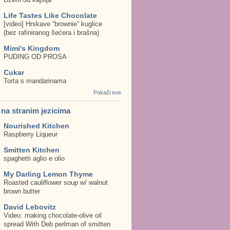
Life Tastes Like Chocolate
[video] Hrskave “brownie” kuglice
(bez rafiniranog šećera i brašna)
Mimi's Kingdom
PUDING OD PROSA
Cukar
Torta s mandarinama
Pokaži sve
. na stranim jezicima
Nourished Kitchen
Raspberry Liqueur
Smitten Kitchen
spaghetti aglio e olio
My Darling Lemon Thyme
Roasted cauliflower soup w/ walnut
brown butter
David Lebovitz
Video: making chocolate-olive oil
spread With Deb perlman of smitten