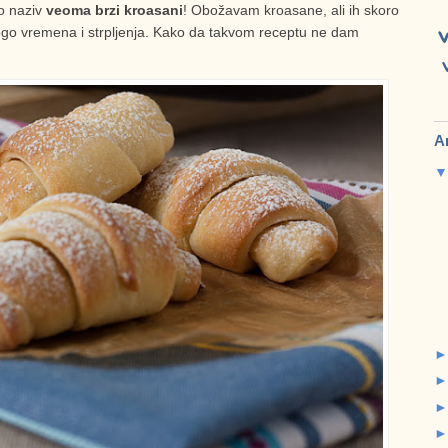
ao naziv
veoma brzi kroasani
! Obožavam kroasane, ali ih skoro
ogo vremena i strpljenja. Kako da takvom receptu ne dam
A