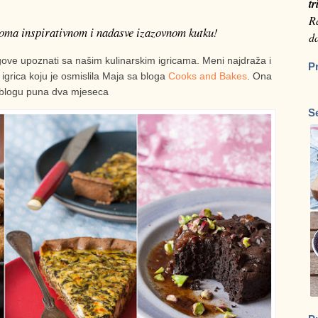
tr
Ra
oma inspirativnom i nadasve izazovnom kutku!
da
logove upoznati sa našim kulinarskim igricama. Meni najdraža i
P
, igrica koju je osmislila Maja sa bloga
Cooks and Bakes
. Ona
 blogu puna dva mjeseca
S