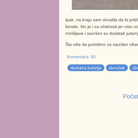
Ipak, na kraju sam shvatila da bi pribl
lisnate, što je i za očekivati jer nisu od
mirišljave i savršen su dodatak jutarnjoj
Šta više da poželimo za savršen vik
Komentara: 66
domaća kuhinja
doručak
dž
Počet