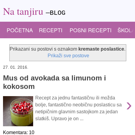
Na tanjiru
—BLOG
POČETNA
RECEPTI
POSNI RECEPTI
ŠKOLA
Prikazani su postovi s oznakom
kremaste poslastice
.
Prikaži sve postove
27. 01. 2016.
Mus od avokada sa limunom i
kokosom
›
Recept za jednu fantastičnu ili možda
bolje, fantastično neobičnu poslasticu sa
netipičnim glavnim sastojkom za jedan
slatkiš. Upravo je on ...
Komentara: 10