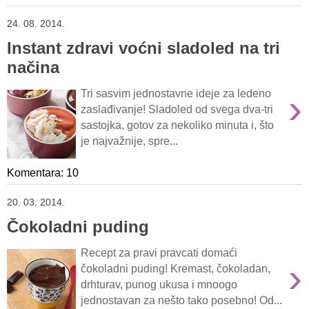
24. 08. 2014.
Instant zdravi voćni sladoled na tri
načina
›
Tri sasvim jednostavne ideje za ledeno
zaslađivanje! Sladoled od svega dva-tri
sastojka, gotov za nekoliko minuta i, što
je najvažnije, spre...
Komentara: 10
20. 03. 2014.
Čokoladni puding
Recept za pravi pravcati domaći
›
čokoladni puding! Kremast, čokoladan,
drhturav, punog ukusa i mnoogo
jednostavan za nešto tako posebno! Od...