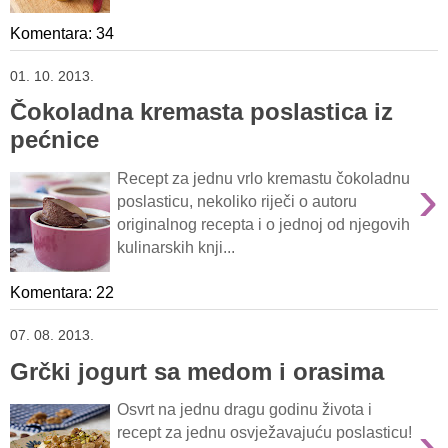
Komentara: 34
01. 10. 2013.
Čokoladna kremasta poslastica iz
pećnice
›
Recept za jednu vrlo kremastu čokoladnu
poslasticu, nekoliko riječi o autoru
originalnog recepta i o jednoj od njegovih
kulinarskih knji...
Komentara: 22
07. 08. 2013.
Grčki jogurt sa medom i orasima
Osvrt na jednu dragu godinu života i
›
recept za jednu osvježavajuću poslasticu!