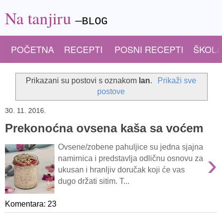
Na tanjiru
—BLOG
POČETNA
RECEPTI
POSNI RECEPTI
ŠKOLA
Prikazani su postovi s oznakom
lan
.
Prikaži sve
postove
30. 11. 2016.
Prekonoćna ovsena kaša sa voćem
Ovsene/zobene pahuljice su jedna sjajna
›
namirnica i predstavlja odličnu osnovu za
ukusan i hranljiv doručak koji će vas
dugo držati sitim. T...
Komentara: 23