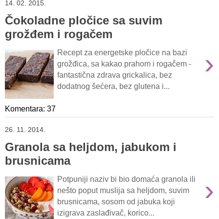
14. 02. 2015.
Čokoladne pločice sa suvim
grožđem i rogačem
›
Recept za energetske pločice na bazi
grožđica, sa kakao prahom i rogačem -
fantastična zdrava grickalica, bez
dodatnog šećera, bez glutena i...
Komentara: 37
26. 11. 2014.
Granola sa heljdom, jabukom i
brusnicama
›
Potpuniji naziv bi bio domaća granola ili
nešto poput muslija sa heljdom, suvim
brusnicama, sosom od jabuka koji
izigrava zaslađivač, korico...