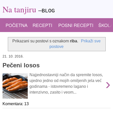
Na tanjiru
—BLOG
POČETNA
RECEPTI
POSNI RECEPTI
ŠKOLA
Prikazani su postovi s oznakom
riba
.
Prikaži sve
postove
21. 10. 2016.
Pečeni losos
Najjednostavniji način da spremite losos,
›
ujedno jedno od mojih omiljenih jela već
godinama - istovremeno lagano i
intenzivno, zasito i veom...
Komentara: 13