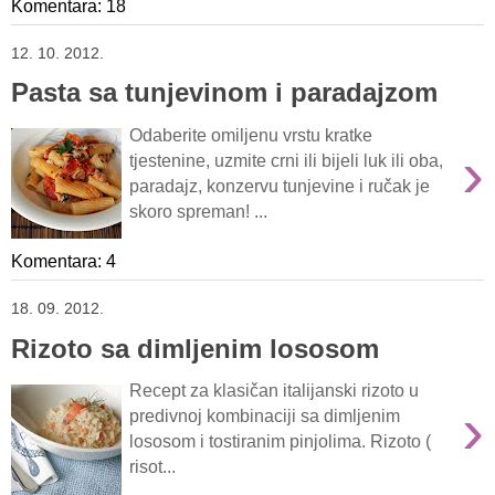
Komentara: 18
12. 10. 2012.
Pasta sa tunjevinom i paradajzom
Odaberite omiljenu vrstu kratke
›
tjestenine, uzmite crni ili bijeli luk ili oba,
paradajz, konzervu tunjevine i ručak je
skoro spreman! ...
Komentara: 4
18. 09. 2012.
Rizoto sa dimljenim lososom
Recept za klasičan italijanski rizoto u
›
predivnoj kombinaciji sa dimljenim
lososom i tostiranim pinjolima. Rizoto (
risot...