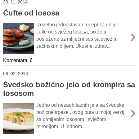
30. 11. 2014.
Ćufte od lososa
Izuzetno jednostavan recept za riblje
›
ćufte od svježeg lososa, po želji
poslužene uz mliječni sos sa svježim
začinskim biljem. Ukusne, zdrav...
Komentara: 6
06. 02. 2013.
Švedsko božićno jelo od krompira sa
lososom
›
Jedno od nezaobilaznih jela sa švedske
božićne trpeze , ovog puta u mojoj verziji
sa dimljenim lososom i svježom
mirođijom. U jednom...