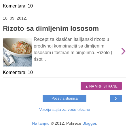
Komentara: 10
18. 09. 2012.
Rizoto sa dimljenim lososom
Recept za klasičan italijanski rizoto u
›
predivnoj kombinaciji sa dimljenim
lososom i tostiranim pinjolima. Rizoto (
risot...
Komentara: 10
▲ NA VRH STRANE
›
Početna stranica
Verzija sajta za veće ekrane
Na tanjiru
© 2012. Pokreće
Blogger
.