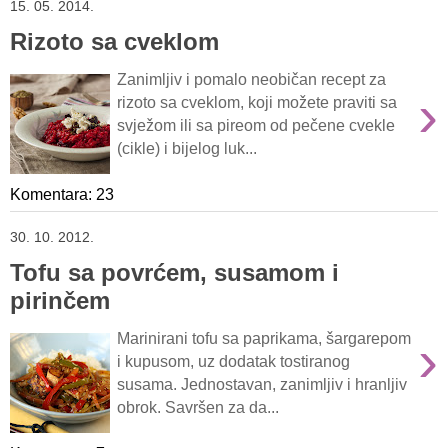
15. 05. 2014.
Rizoto sa cveklom
Zanimljiv i pomalo neobičan recept za
›
rizoto sa cveklom, koji možete praviti sa
svježom ili sa pireom od pečene cvekle
(cikle) i bijelog luk...
Komentara: 23
30. 10. 2012.
Tofu sa povrćem, susamom i
pirinčem
›
Marinirani tofu sa paprikama, šargarepom
i kupusom, uz dodatak tostiranog
susama. Jednostavan, zanimljiv i hranljiv
obrok. Savršen za da...