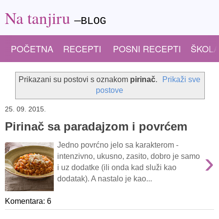
Na tanjiru
—BLOG
POČETNA
RECEPTI
POSNI RECEPTI
ŠKOLA
Prikazani su postovi s oznakom
pirinač
.
Prikaži sve
postove
25. 09. 2015.
Pirinač sa paradajzom i povrćem
Jedno povrćno jelo sa karakterom -
›
intenzivno, ukusno, zasito, dobro je samo
i uz dodatke (ili onda kad služi kao
dodatak). A nastalo je kao...
Komentara: 6