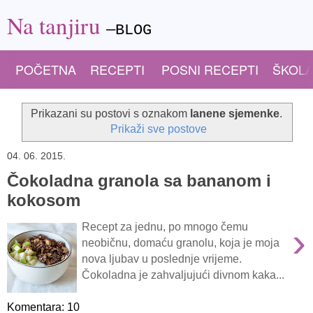
Na tanjiru
—BLOG
POČETNA
RECEPTI
POSNI RECEPTI
ŠKOLA
Prikazani su postovi s oznakom
lanene sjemenke
.
Prikaži sve postove
04. 06. 2015.
Čokoladna granola sa bananom i
kokosom
›
Recept za jednu, po mnogo čemu
neobičnu, domaću granolu, koja je moja
nova ljubav u poslednje vrijeme.
Čokoladna je zahvaljujući divnom kaka...
Komentara: 10