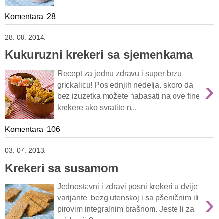
Komentara: 28
28. 08. 2014.
Kukuruzni krekeri sa sjemenkama
Recept za jednu zdravu i super brzu
›
grickalicu! Poslednjih nedelja, skoro da
bez izuzetka možete nabasati na ove fine
krekere ako svratite n...
Komentara: 106
03. 07. 2013.
Krekeri sa susamom
Jednostavni i zdravi posni krekeri u dvije
›
varijante: bezglutenskoj i sa pšeničnim ili
pirovim integralnim brašnom. Jeste li za