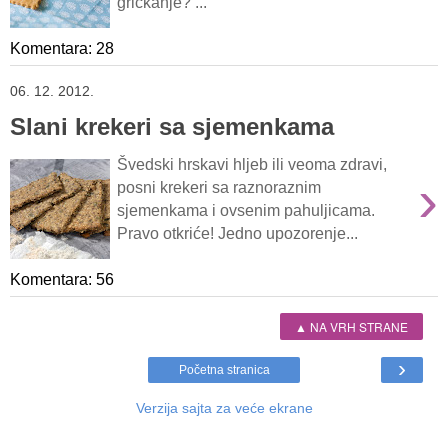
grickanje? ...
Komentara: 28
06. 12. 2012.
Slani krekeri sa sjemenkama
Švedski hrskavi hljeb ili veoma zdravi,
›
posni krekeri sa raznoraznim
sjemenkama i ovsenim pahuljicama.
Pravo otkriće! Jedno upozorenje...
Komentara: 56
▲ NA VRH STRANE
›
Početna stranica
Verzija sajta za veće ekrane