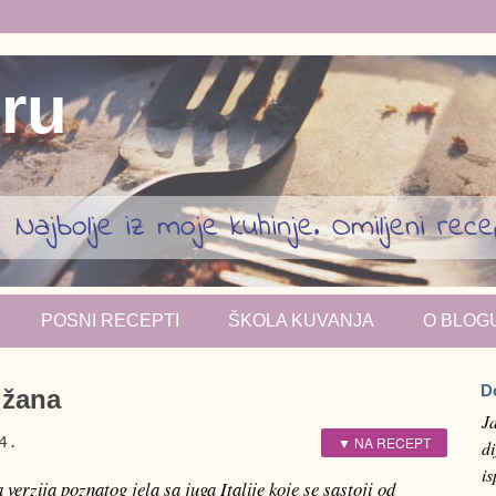
iru
Najbolje iz moje kuhinje. Omiljeni recept
POSNI RECEPTI
ŠKOLA KUVANJA
O BLOG
D
džana
J
▼ NA RECEPT
4.
di
i
verzija poznatog jela sa juga Italije koje se sastoji od