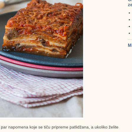
z
M
 par napomena koje se tiču pripreme patlidžana, a ukoliko želite