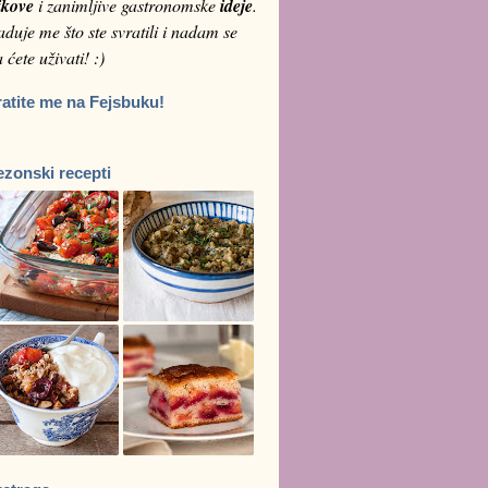
ikove
i zanimljive gastronomske
ideje
.
duje me što ste svratili i nadam se
 ćete uživati! :)
ratite me na Fejsbuku!
ezonski recepti