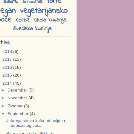
torte
salate
smoothie
vegan
vegetarijansko
voće
čorbe
škola kuvanja
švedska kuhinja
rhiva
►
2018
(6)
►
2017
(13)
►
2016
(18)
►
2015
(28)
▼
2014
(45)
►
Decembar
(5)
►
Novembar
(4)
►
Oktobar
(6)
▼
Septembar
(4)
Jutarnja sirova kaša od heljde i
bobičastog voća
Parmigiana od patlidžana