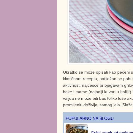
Ukratko se može opisati kao pečeni s
klasičnom receptu, patlidžan se pohuje
aktivnost, najčešće pribjegavam grilov
bake i mame (najbolji kuvari u Italiji!
valjda ne može biti baš toliko loše 
promijeniti doživljaj samog jela. Slaže
POPULARNO NA BLOGU
Grčki umak od pečen