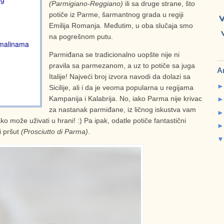
(Parmigiano-Reggiano)
ili sa druge strane, što
potiče iz Parme, šarmantnog grada u regiji
Emilija Romanja. Međutim, u oba slučaja smo
na pogrešnom putu.
 malinama
Parmiđana se tradicionalno uopšte nije ni
pravila sa parmezanom, a uz to potiče sa juga
A
Italije! Najveći broj izvora navodi da dolazi sa
Sicilije, ali i da je veoma popularna u regijama
Kampanija i Kalabrija. No, iako Parma nije krivac
za nastanak parmiđane, iz ličnog iskustva vam
 može uživati u hrani! :) Pa ipak, odatle potiče fantastični
i pršut
(Prosciutto di Parma)
.