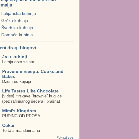
emalja
Italijanska kuhinja
Grčka kuhinja
Švedska kuhinja
Domaća kuhinja
eni dragi blogovi
Ja u kuhinji...
Letnja orzo salata
Provereni recepti. Cooks and
Bakes
Džem od kajsija
Life Tastes Like Chocolate
[video] Hrskave “brownie” kuglice
(bez rafiniranog šećera i brašna)
Mimi's Kingdom
PUDING OD PROSA
Cukar
Torta s mandarinama
Pokaži sve