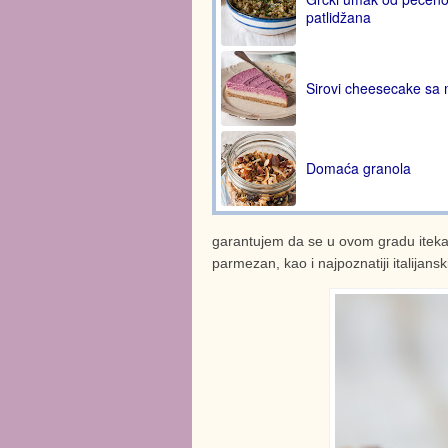
patlidžana
Sirovi cheesecake sa
Domaća granola
garantujem da se u ovom gradu itekako
parmezan, kao i najpoznatiji italijansk