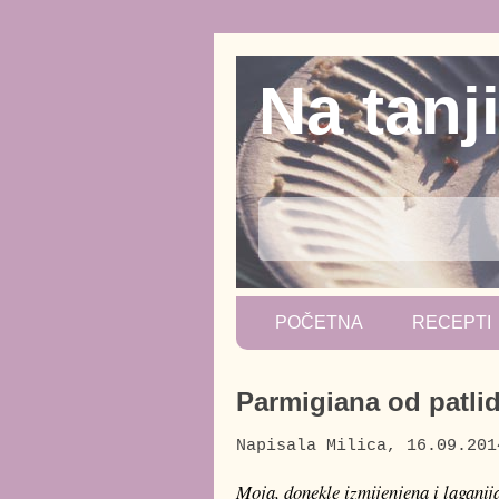
Na tanj
POČETNA
RECEPTI
Parmigiana od patli
Napisala
Milica
,
16.09.201
Moja, donekle izmijenjena i laganija 