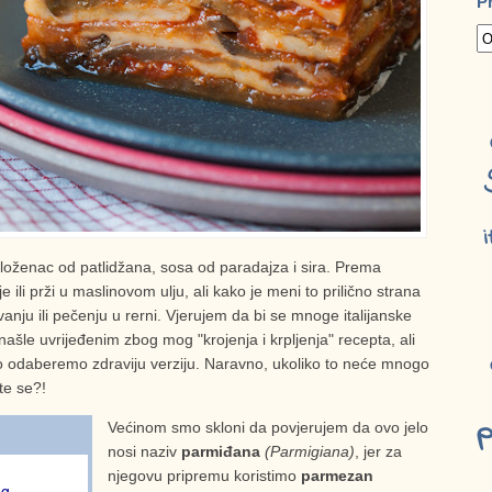
P
i
loženac od patlidžana, sosa od paradajza i sira. Prema
 ili prži u maslinovom ulju, ali kako je meni to prilično strana
anju ili pečenju u rerni. Vjerujem da bi se mnoge italijanske
) našle uvrijeđenim zbog mog "krojenja i krpljenja" recepta, ali
ako odaberemo zdraviju verziju. Naravno, ukoliko to neće mnogo
te se?!
p
Većinom smo skloni da povjerujem da ovo jelo
nosi naziv
parmiđana
(Parmigiana)
, jer za
njegovu pripremu koristimo
parmezan
og