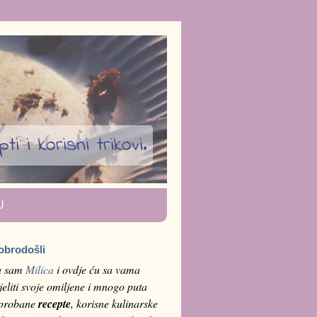
i i korisni trikovi.
U
obrodošli
a sam
Milica
i ovdje ću sa vama
jeliti svoje omiljene i mnogo puta
sprobane
recepte
, korisne kulinarske