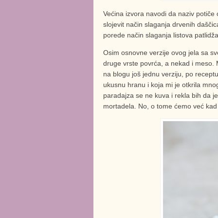
Većina izvora navodi da naziv potiče 
slojevit način slaganja drvenih dašči
porede način slaganja listova patlidž
Osim osnovne verzije ovog jela sa sv
druge vrste povrća, a nekad i meso. 
na blogu još jednu verziju, po recept
ukusnu hranu i koja mi je otkrila mnog
paradajza se ne kuva i rekla bih da j
mortadela. No, o tome ćemo već kad