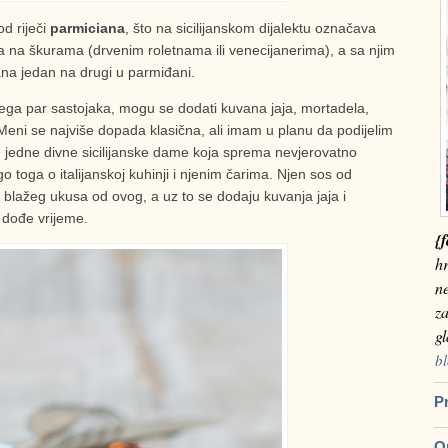
od riječi
parmiciana
, što na sicilijanskom dijalektu označava
ca na škurama (drvenim roletnama ili venecijanerima), a sa njim
ana jedan na drugi u parmiđani.
ega par sastojaka, mogu se dodati kuvana jaja, mortadela,
Meni se najviše dopada klasična, ali imam u planu da podijelim
u jedne divne sicilijanske dame koja sprema nevjerovatno
o toga o italijanskoj kuhinji i njenim čarima. Njen sos od
e blažeg ukusa od ovog, a uz to se dodaju kuvanja jaja i
 dođe vrijeme.
{f
hr
n
za
g
bl
Pr
Om