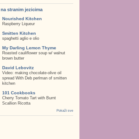
. na stranim jezicima
Nourished Kitchen
Raspberry Liqueur
Smitten Kitchen
spaghetti aglio e olio
My Darling Lemon Thyme
Roasted cauliflower soup w/ walnut
brown butter
David Lebovitz
Video: making chocolate-olive oil
spread With Deb perlman of smitten
kitchen
101 Cookbooks
Cherry Tomato Tart with Burnt
Scallion Ricotta
Pokaži sve