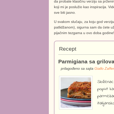
da probate klasičnu verziju sa pržen
koji mi je poslužio kao inspiracija. Vi
sve biti jasno.
U svakom slučaju, za koju god verziju
patlidžanom), sigurna sam da ćete uži
pijačnim tezgama u ovo doba godine!
Recept
Parmigiana sa grilov
prilagođeno sa sajta
Giallo Zaffe
Složenac
poput ka
parmezan
italijans