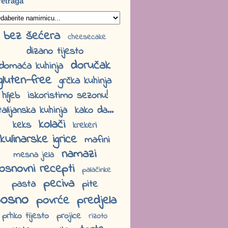
retraga
bez šećera
cheesecake
dizano tijesto
doručak
domaća kuhinja
gluten-free
grčka kuhinja
hljeb
iskoristimo sezonu!
talijanska kuhinja
kako da...
kolači
keks
krekeri
kulinarske igrice
mafini
namazi
mesna jela
osnovni recepti
palačinke
peciva
pasta
pite
osno
povrće
predjela
prhko tijesto
projice
rizoto