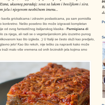
tr
džana, ukusnog paradajz sosa sa lukom i bosiljkom i sira.
Ra
om jelu i njegovom neobičnom imenu...
da
 bavila grickalicama i zdravim poslasticama, pa sam pomislila
P
to konkretno. Nešto posebno što može izigravati kompletan
je od ovog fantastičnog italijanskog klasika -
Parmigiana di
lo za njega, ali radi se o vegetarijanskom jelu izuzetno punog
S
kovanom kao što izgleda. ;) U Italiji se često služi kao predjelo,
 glavno jelo! Kao što rekoh, nije teško za napraviti kako može
e da traži malo više vremena od onih brzinskih jela kojima smo