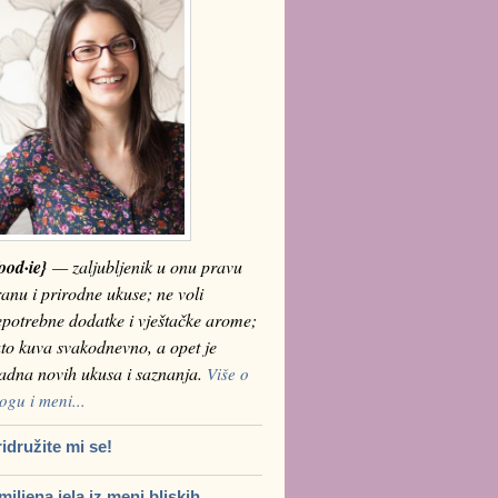
ood·ie}
— zaljubljenik u onu pravu
anu i prirodne ukuse; ne voli
epotrebne dodatke i vještačke arome;
to kuva svakodnevno, a opet je
ladna novih ukusa i saznanja.
Više o
ogu i meni...
idružite mi se!
iljena jela iz meni bliskih