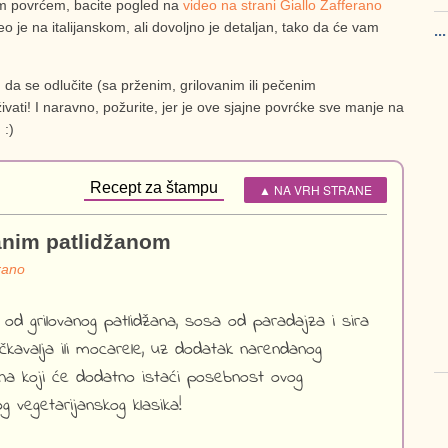
im povrćem, bacite pogled na
video na strani Giallo Zafferano
deo je na italijanskom, ali dovoljno je detaljan, tako da će vam
..
 da se odlučite (sa prženim, grilovanim ili pečenim
vati! I naravno, požurite, jer je ove sjajne povrćke sve manje na
 :)
Recept za štampu
▲ NA VRH STRANE
anim patlidžanom
rano
 od grilovanog patlidžana, sosa od paradajza i sira
čkavalja ili mocarele, uz dodatak narendanog
a koji će dodatno istaći posebnost ovog
kog vegetarijanskog klasika!