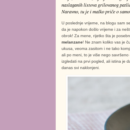
naslaganih listova grilovanog patli
Naravno, tu je i malko priče o sam
U poslednje vrijeme, na blogu sam se
da je napokon došlo vrijeme i za neš
obrok! Za mene, rijetko šta je posebni
melanzane
! Ne znam koliko vas je ču
ukusa, veoma zasitom i ne tako kompli
ali po meni, to je više nego savršeno
izgledati na prvi pogled, ali istina j
danas svi naklonjeni.