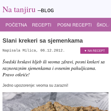
Na tanjiru
—BLOG
POČETNA
RECEPTI
POSNI RECEPTI
ŠKOLA
Slani krekeri sa sjemenkama
▼ NA RECEPT
Napisala
Milica
,
06.12.2012.
Švedski hrskavi hljeb ili veoma zdravi, posni krekeri sa
raznoraznim sjemenkama i ovsenim pahuljicama.
Pravo otkriće!
Jedno upozorenje: veoma su zarazni!