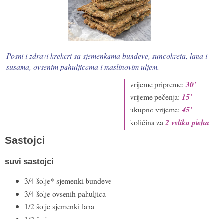
Posni i zdravi krekeri sa sjemenkama bundeve, suncokreta, lana i
susama, ovsenim pahuljicama i maslinovim uljem.
vrijeme pripreme:
30'
vrijeme pečenja:
15'
ukupno vrijeme:
45'
količina za
2
velika pleha
Sastojci
suvi sastojci
3/4 šolje* sjemenki bundeve
3/4 šolje ovsenih pahuljica
1/2 šolje sjemenki lana
1/2 šolje susama