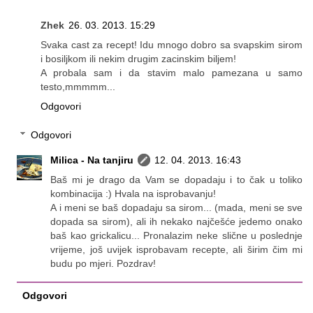
Zhek
26. 03. 2013. 15:29
Svaka cast za recept! Idu mnogo dobro sa svapskim sirom
i bosiljkom ili nekim drugim zacinskim biljem!
A probala sam i da stavim malo pamezana u samo
testo,mmmmm...
Odgovori
Odgovori
Milica - Na tanjiru
12. 04. 2013. 16:43
Baš mi je drago da Vam se dopadaju i to čak u toliko
kombinacija :) Hvala na isprobavanju!
A i meni se baš dopadaju sa sirom... (mada, meni se sve
dopada sa sirom), ali ih nekako najčešće jedemo onako
baš kao grickalicu... Pronalazim neke slične u poslednje
vrijeme, još uvijek isprobavam recepte, ali širim čim mi
budu po mjeri. Pozdrav!
Odgovori