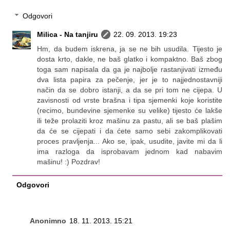
Odgovori
Milica - Na tanjiru
22. 09. 2013. 19:23
Hm, da budem iskrena, ja se ne bih usudila. Tijesto je
dosta krto, dakle, ne baš glatko i kompaktno. Baš zbog
toga sam napisala da ga je najbolje rastanjivati između
dva lista papira za pečenje, jer je to najjednostavniji
način da se dobro istanji, a da se pri tom ne cijepa. U
zavisnosti od vrste brašna i tipa sjemenki koje koristite
(recimo, bundevine sjemenke su velike) tijesto će lakše
ili teže prolaziti kroz mašinu za pastu, ali se baš plašim
da će se cijepati i da ćete samo sebi zakomplikovati
proces pravljenja... Ako se, ipak, usudite, javite mi da li
ima razloga da isprobavam jednom kad nabavim
mašinu! :) Pozdrav!
Odgovori
Anonimno
18. 11. 2013. 15:21