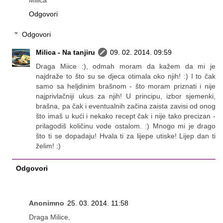
Odgovori
Odgovori
Milica - Na tanjiru
09. 02. 2014. 09:59
Draga Miice :), odmah moram da kažem da mi je
najdraže to što su se djeca otimala oko njih! :) I to čak
samo sa heljdinim brašnom - što moram priznati i nije
najprivlačniji ukus za njih! U principu, izbor sjemenki,
brašna, pa čak i eventualnih začina zaista zavisi od onog
što imaš u kući i nekako recept čak i nije tako precizan -
prilagodiš količinu vode ostalom. :) Mnogo mi je drago
što ti se dopadaju! Hvala ti za lijepe utiske! Lijep dan ti
želim! :)
Odgovori
Anonimno
25. 03. 2014. 11:58
Draga Milice,