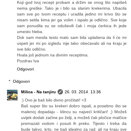
Koji god tvoj recept probam a držim se onog što napišeš
nema greške. Tako je i bilo sa slanim krekerima. Ubacila
sam sve po tvom receptu i uradila jedino mi krivo što se
nisam setila kima jer ga volim i ispalo je odlično. Sve koje
sam ponudila su se oduševili čak i moja ćerkica ih jede
umesto hleba.
Dok sam mesila testo malo sam bila uplašena da li će mi
uspeti jer mi po izgledu nije tako obećavalo ali na kraju je
sve bilo odlično.
Hvala još jednom na divnim receptima.
Pozdrav Iva
Odgovori
Odgovori
Milica - Na tanjiru
26. 03. 2014. 13:36
:) Ovo je baš bilo divno pročitati! <3
Baš super što su krekeri dobro ispali, a posebno što se
malenoj dopadaju - klincu su najveći kritičari! ;) Možeš
uvijek dodati začine po želji, a možeš čak pločice malčice
premazati vodom i posuti ih preko. Tijesto i treba da
bude takvo, krto, ne baš idealno za rad, ali na kraju sve