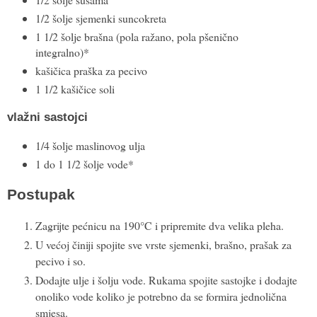
1/2 šolje sjemenki suncokreta
1 1/2 šolje brašna (pola ražano, pola pšenično
integralno)*
kašičica praška za pecivo
1 1/2 kašičice soli
vlažni sastojci
1/4 šolje maslinovog ulja
1 do 1 1/2 šolje vode*
Postupak
Zagrijte pećnicu na 190°C i pripremite dva velika pleha.
U većoj činiji spojite sve vrste sjemenki, brašno, prašak za
pecivo i so.
Dodajte ulje i šolju vode. Rukama spojite sastojke i dodajte
onoliko vode koliko je potrebno da se formira jednolična
smjesa.