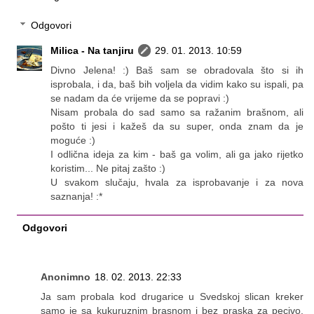
Odgovori
Milica - Na tanjiru
29. 01. 2013. 10:59
Divno Jelena! :) Baš sam se obradovala što si ih
isprobala, i da, baš bih voljela da vidim kako su ispali, pa
se nadam da će vrijeme da se popravi :)
Nisam probala do sad samo sa ražanim brašnom, ali
pošto ti jesi i kažeš da su super, onda znam da je
moguće :)
I odlična ideja za kim - baš ga volim, ali ga jako rijetko
koristim... Ne pitaj zašto :)
U svakom slučaju, hvala za isprobavanje i za nova
saznanja! :*
Odgovori
Anonimno
18. 02. 2013. 22:33
Ja sam probala kod drugarice u Svedskoj slican kreker
samo je sa kukuruznim brasnom i bez praska za pecivo.