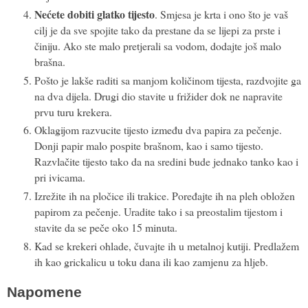
Nećete dobiti glatko tijesto
. Smjesa je krta i ono što je vaš
cilj je da sve spojite tako da prestane da se lijepi za prste i
činiju. Ako ste malo pretjerali sa vodom, dodajte još malo
brašna.
Pošto je lakše raditi sa manjom količinom tijesta, razdvojite ga
na dva dijela. Drugi dio stavite u frižider dok ne napravite
prvu turu krekera.
Oklagijom razvucite tijesto između dva papira za pečenje.
Donji papir malo pospite brašnom, kao i samo tijesto.
Razvlačite tijesto tako da na sredini bude jednako tanko kao i
pri ivicama.
Izrežite ih na pločice ili trakice. Poređajte ih na pleh obložen
papirom za pečenje. Uradite tako i sa preostalim tijestom i
stavite da se peče oko 15 minuta.
Kad se krekeri ohlade, čuvajte ih u metalnoj kutiji. Predlažem
ih kao grickalicu u toku dana ili kao zamjenu za hljeb.
Napomene