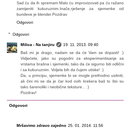
Sad ću da ih spremam.Malo ću improvizovati pa ću ražano
zamijeniti kukuruznim.Inače,rješenje za sjemenke od
bundeve je blender.Pozdrav
Odgovori
Odgovori
Milica - Na tanjiru
19. 11. 2013. 09:40
Baš mi je drago, nadam se da će Vam se dopasti! :)
Vidjećete, jako su pogodni za eksperimentisanje sa
vrstama brašna i sjemenki, tako da će sigurno biti odlični
i sa kukuruznim. Voljela bih da čujem utiske! :)
Da, u principu, sjemenke bi se mogle prethodno usitniti,
ali čini mi se da je čar kod ovih krekera baš to što su
tako šarenoliki i neobične teksture... :)
Pozdrav!
Odgovori
Mršavimo zdravo zajedno
25. 01. 2014. 11:56