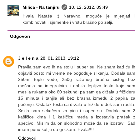
Milica - Na tanjiru
10. 12. 2012. 09:49
Hvala Nataša :) Naravno, moguće je mijenjati i
kombinovati i sjemenke i vrstu brašno po želji.
Odgovori
J e l e n a
28. 01. 2013. 19:12
Pravila sam evo ih na stolu i super su. Ne znam kad ću ih
objaviti pošto mi vreme ne pogoduje slikanju. Dodala sam
250ml tople vode, 250g ražanog brašna čistog bez
mešanja sa integralnim i dobila lepljivo testo koje sam
mesila rukama oko 60 sekundi pa sam ga držala u frižideru
15 minuta i tanjila ali bez brašna između 2 papira za
pečenje. Ostatak testa sa držala u frižideru dok sam radila.
Sekla sam sekačem za picu i super su. Dodala sam 2
kašičice kima i 1 kašičicu meda a izostavila prašak z
apecivo. Mislim da on slobodno može da se izostavi. Sad
imam punu kutiju da grickam. Hvala!!!!
Odgovori