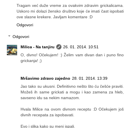
Tragam već duže vreme za ovakvim zdravim grickalicama.
Uskoro mi dolazi žensko društvo koje će imati čast ispobati
ove slasne krekere. Javljam komentare :D
Odgovori
Odgovori
Milica - Na tanjiru
26. 01. 2014. 10:51
O, divno! Očekujem! :) Želim vam divan dan i puno fino
grickanja! ;)
Mršavimo zdravo zajedno
28. 01. 2014. 13:39
Jao tako su ukusni. Definitivno nešto što ću češće praviti.
Možeš ih same grickati a mogu i kao zamena za hleb,
savseno idu sa nekim namazom.
Hvala Milice na ovom divnom receptu :D Očekujem još
divnih recepata za ispobavati.
Evo i slika kako su meni ispali.