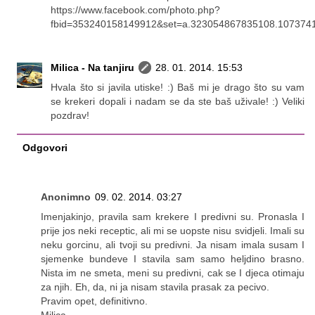
https://www.facebook.com/photo.php?
fbid=353240158149912&set=a.323054867835108.107374
Milica - Na tanjiru
28. 01. 2014. 15:53
Hvala što si javila utiske! :) Baš mi je drago što su vam
se krekeri dopali i nadam se da ste baš uživale! :) Veliki
pozdrav!
Odgovori
Anonimno
09. 02. 2014. 03:27
Imenjakinjo, pravila sam krekere I predivni su. Pronasla I
prije jos neki receptic, ali mi se uopste nisu svidjeli. Imali su
neku gorcinu, ali tvoji su predivni. Ja nisam imala susam I
sjemenke bundeve I stavila sam samo heljdino brasno.
Nista im ne smeta, meni su predivni, cak se I djeca otimaju
za njih. Eh, da, ni ja nisam stavila prasak za pecivo.
Pravim opet, definitivno.
Milica