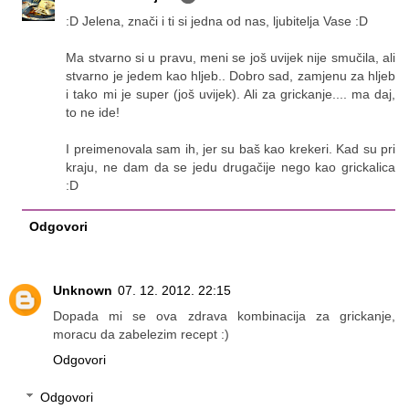
:D Jelena, znači i ti si jedna od nas, ljubitelja Vase :D
Ma stvarno si u pravu, meni se još uvijek nije smučila, ali
stvarno je jedem kao hljeb.. Dobro sad, zamjenu za hljeb
i tako mi je super (još uvijek). Ali za grickanje.... ma daj,
to ne ide!
I preimenovala sam ih, jer su baš kao krekeri. Kad su pri
kraju, ne dam da se jedu drugačije nego kao grickalica
:D
Odgovori
Unknown
07. 12. 2012. 22:15
Dopada mi se ova zdrava kombinacija za grickanje,
moracu da zabelezim recept :)
Odgovori
Odgovori