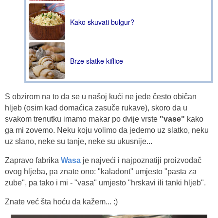
Kako skuvati bulgur?
Brze slatke kiflice
S obzirom na to da se u našoj kući ne jede često običan
hljeb (osim kad domaćica zasuče rukave), skoro da u
svakom trenutku imamo makar po dvije vrste
"vase"
kako
ga mi zovemo. Neku koju volimo da jedemo uz slatko, neku
uz slano, neke su tanje, neke su ukusnije...
Zapravo fabrika
Wasa
je najveći i najpoznatiji proizvođač
ovog hljeba, pa znate ono: "kaladont" umjesto "pasta za
zube", pa tako i mi - "vasa" umjesto "hrskavi ili tanki hljeb".
Znate već šta hoću da kažem... :)