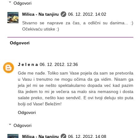
Odgovori
Milica - Na tanjiru
06. 12. 2012. 14:02
Stvarno se naprave za čas, a odlični su danima... :)
Očekivaću utiske :)
Odgovori
J e l e n a
06. 12. 2012. 12:36
Gde me nađe. Toliko sam Vase pojela da sam se pretvorila
u Vasu i trenutno ne mogu očima da ga vidim. Nisam ga
jela jel mi se nešto spektakularno dopada već kad pazim
šta jedem to mi je večera sa malo sira nemasnog i dosta
salate preko, nešto kao sendvič. E ovi tvoji deluju sto puta
bolji od Vase! Beležim!
Odgovori
Odgovori
Milica - Na tanjiru
06. 12. 2012. 14:08