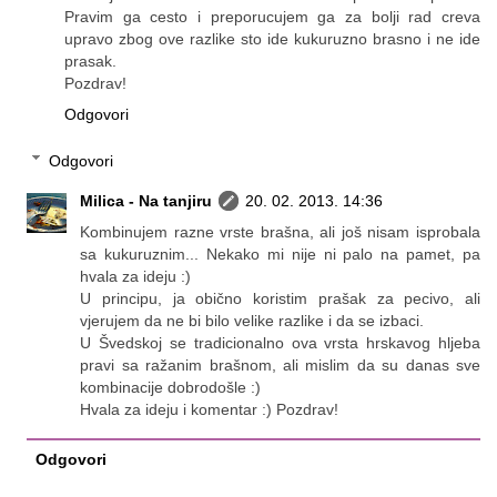
Pravim ga cesto i preporucujem ga za bolji rad creva
upravo zbog ove razlike sto ide kukuruzno brasno i ne ide
prasak.
Pozdrav!
Odgovori
Odgovori
Milica - Na tanjiru
20. 02. 2013. 14:36
Kombinujem razne vrste brašna, ali još nisam isprobala
sa kukuruznim... Nekako mi nije ni palo na pamet, pa
hvala za ideju :)
U principu, ja obično koristim prašak za pecivo, ali
vjerujem da ne bi bilo velike razlike i da se izbaci.
U Švedskoj se tradicionalno ova vrsta hrskavog hljeba
pravi sa ražanim brašnom, ali mislim da su danas sve
kombinacije dobrodošle :)
Hvala za ideju i komentar :) Pozdrav!
Odgovori