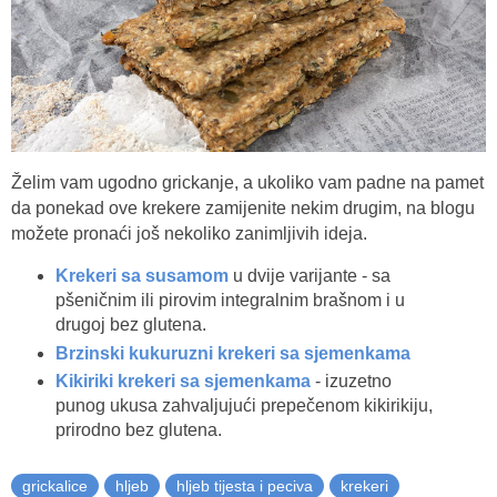
Želim vam ugodno grickanje, a ukoliko vam padne na pamet
da ponekad ove krekere zamijenite nekim drugim, na blogu
možete pronaći još nekoliko zanimljivih ideja.
Krekeri sa susamom
u dvije varijante - sa
pšeničnim ili pirovim integralnim brašnom i u
drugoj bez glutena.
Brzinski kukuruzni krekeri sa sjemenkama
Kikiriki krekeri sa sjemenkama
- izuzetno
punog ukusa zahvaljujući prepečenom kikirikiju,
prirodno bez glutena.
grickalice
hljeb
hljeb tijesta i peciva
krekeri