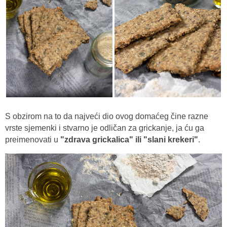
S obzirom na to da najveći dio ovog domaćeg čine razne
vrste sjemenki i stvarno je odličan za grickanje, ja ću ga
preimenovati u
"zdrava grickalica" ili "slani krekeri"
.