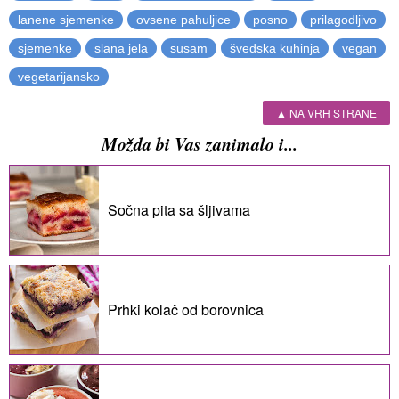
lanene sjemenke
ovsene pahuljice
posno
prilagodljivo
sjemenke
slana jela
susam
švedska kuhinja
vegan
vegetarijansko
▲ NA VRH STRANE
Možda bi Vas zanimalo i...
Sočna pita sa šljivama
Prhki kolač od borovnica