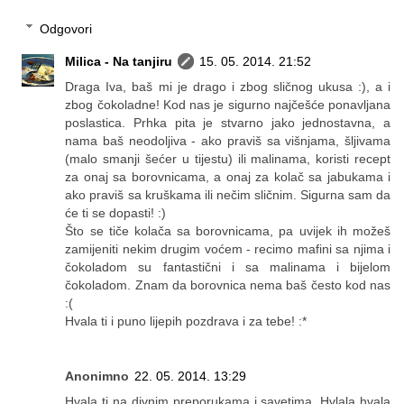
Odgovori
Milica - Na tanjiru
15. 05. 2014. 21:52
Draga Iva, baš mi je drago i zbog sličnog ukusa :), a i
zbog čokoladne! Kod nas je sigurno najčešće ponavljana
poslastica. Prhka pita je stvarno jako jednostavna, a
nama baš neodoljiva - ako praviš sa višnjama, šljivama
(malo smanji šećer u tijestu) ili malinama, koristi recept
za onaj sa borovnicama, a onaj za kolač sa jabukama i
ako praviš sa kruškama ili nečim sličnim. Sigurna sam da
će ti se dopasti! :)
Što se tiče kolača sa borovnicama, pa uvijek ih možeš
zamijeniti nekim drugim voćem - recimo mafini sa njima i
čokoladom su fantastični i sa malinama i bijelom
čokoladom. Znam da borovnica nema baš često kod nas
:(
Hvala ti i puno lijepih pozdrava i za tebe! :*
Anonimno
22. 05. 2014. 13:29
Hvala ti na divnim preporukama i savetima. Hvlala hvala