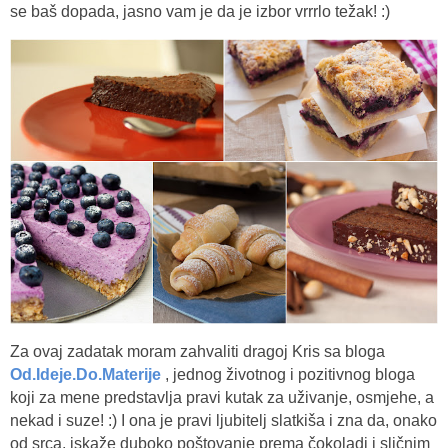
se baš dopada, jasno vam je da je izbor vrrrlo težak! :)
Za ovaj zadatak moram zahvaliti dragoj Kris sa bloga
Od.Ideje.Do.Materije
, jednog životnog i pozitivnog bloga
koji za mene predstavlja pravi kutak za uživanje, osmjehe, a
nekad i suze! :) I ona je pravi ljubitelj slatkiša i zna da, onako
od srca, iskaže duboko poštovanje prema čokoladi i sličnim