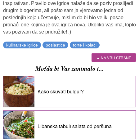
inspirativan. Pravilo ove igrice nalaže da se poziv proslijedi
drugim blogerima, ali pošto sam ja vjerovatno jedna od
poslednjih koja učestvuje, mislim da bi bio veliki posao
pronaći one kojima je ova igrica nova. Ukoliko vas ima, toplo
vas pozivam da se pridružite! :)
kulinarske igrice
poslastice
torte i kolači
▲ NA VRH STRANE
Možda bi Vas zanimalo i...
Kako skuvati bulgur?
Libanska tabuli salata od peršuna