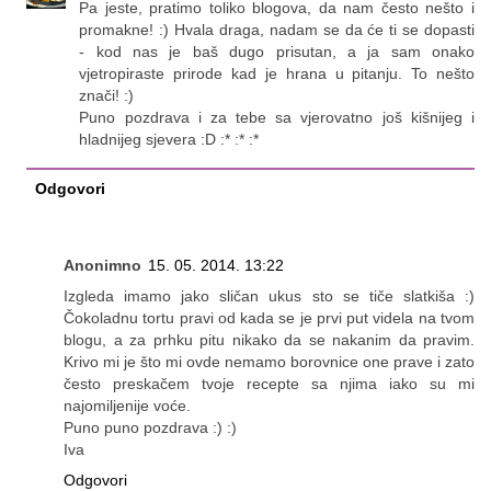
Pa jeste, pratimo toliko blogova, da nam često nešto i
promakne! :) Hvala draga, nadam se da će ti se dopasti
- kod nas je baš dugo prisutan, a ja sam onako
vjetropiraste prirode kad je hrana u pitanju. To nešto
znači! :)
Puno pozdrava i za tebe sa vjerovatno još kišnijeg i
hladnijeg sjevera :D :* :* :*
Odgovori
Anonimno
15. 05. 2014. 13:22
Izgleda imamo jako sličan ukus sto se tiče slatkiša :)
Čokoladnu tortu pravi od kada se je prvi put videla na tvom
blogu, a za prhku pitu nikako da se nakanim da pravim.
Krivo mi je što mi ovde nemamo borovnice one prave i zato
često preskačem tvoje recepte sa njima iako su mi
najomiljenije voće.
Puno puno pozdrava :) :)
Iva
Odgovori