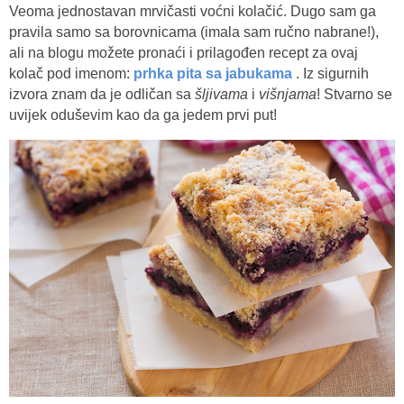
Veoma jednostavan mrvičasti voćni kolačić. Dugo sam ga
pravila samo sa borovnicama (imala sam ručno nabrane!),
ali na blogu možete pronaći i prilagođen recept za ovaj
kolač pod imenom:
prhka pita sa jabukama
. Iz sigurnih
izvora znam da je odličan sa
šljivama
i
višnjama
! Stvarno se
uvijek oduševim kao da ga jedem prvi put!