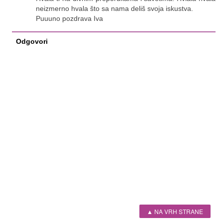
neizmerno hvala što sa nama deliš svoja iskustva.
Puuuno pozdrava Iva
Odgovori
▲ NA VRH STRANE