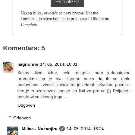
Prijavite se
Nakon klika, otvoriće se novi prozor. Unesite
kombinaciju slova koja bude prikazana i kliknite na
Complete
.
Komentara: 5
mignonne
14. 05. 2014. 10:01
Kakav divan izbor, neki receptici nam jednostavno
promaknu pa je ovo zgodan nacin da ih se malo
podsetimo... zimski kolacic mi je odmah privukao paznju i
vec je zauzeo svoje mesto na listi za probu.:))) Poljupci i
pozdravi sa kisnog juga....
Odgovori
Odgovori
Milica - Na tanjiru
14. 05. 2014. 13:24