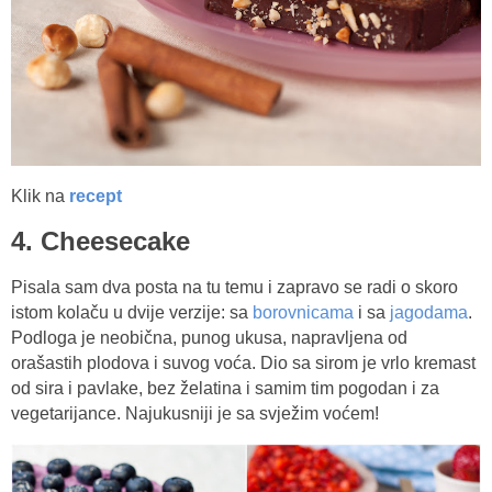
Klik na
recept
4. Cheesecake
Pisala sam dva posta na tu temu i zapravo se radi o skoro
istom kolaču u dvije verzije: sa
borovnicama
i sa
jagodama
.
Podloga je neobična, punog ukusa, napravljena od
orašastih plodova i suvog voća. Dio sa sirom je vrlo kremast
od sira i pavlake, bez želatina i samim tim pogodan i za
vegetarijance. Najukusniji je sa svježim voćem!