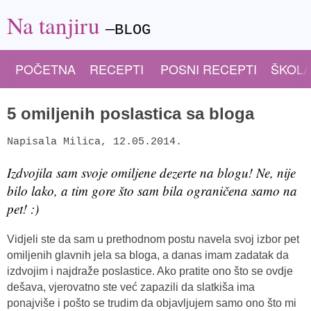
Na tanjiru
—BLOG
POČETNA
RECEPTI
POSNI RECEPTI
ŠKOLA
5 omiljenih poslastica sa bloga
Napisala
Milica
,
12.05.2014.
Izdvojila sam svoje omiljene dezerte na blogu! Ne, nije
bilo lako, a tim gore što sam bila ograničena samo na
pet! :)
Vidjeli ste da sam u prethodnom postu navela svoj izbor pet
omiljenih glavnih jela sa bloga, a danas imam zadatak da
izdvojim i najdraže poslastice. Ako pratite ono što se ovdje
dešava, vjerovatno ste već zapazili da slatkiša ima
ponajviše i pošto se trudim da objavljujem samo ono što mi