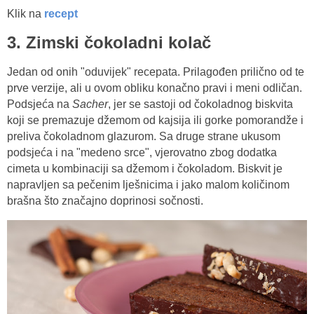
Klik na
recept
3. Zimski čokoladni kolač
Jedan od onih "oduvijek" recepata. Prilagođen prilično od te
prve verzije, ali u ovom obliku konačno pravi i meni odličan.
Podsjeća na
Sacher
, jer se sastoji od čokoladnog biskvita
koji se premazuje džemom od kajsija ili gorke pomorandže i
preliva čokoladnom glazurom. Sa druge strane ukusom
podsjeća i na "medeno srce", vjerovatno zbog dodatka
cimeta u kombinaciji sa džemom i čokoladom. Biskvit je
napravljen sa pečenim lješnicima i jako malom količinom
brašna što značajno doprinosi sočnosti.