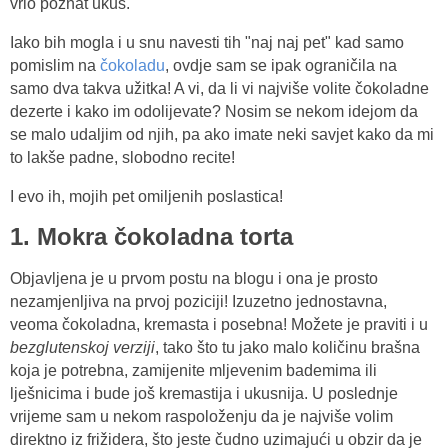
vrlo poznat ukus.
Iako bih mogla i u snu navesti tih "naj naj pet" kad samo
pomislim na
čokoladu
, ovdje sam se ipak ograničila na
samo dva takva užitka! A vi, da li vi najviše volite čokoladne
dezerte i kako im odolijevate? Nosim se nekom idejom da
se malo udaljim od njih, pa ako imate neki savjet kako da mi
to lakše padne, slobodno recite!
I evo ih, mojih pet omiljenih poslastica!
1. Mokra čokoladna torta
Objavljena je u prvom postu na blogu i ona je prosto
nezamjenljiva na prvoj poziciji! Izuzetno jednostavna,
veoma čokoladna, kremasta i posebna! Možete je praviti i u
bezglutenskoj verziji
, tako što tu jako malo količinu brašna
koja je potrebna, zamijenite mljevenim bademima ili
lješnicima i bude još kremastija i ukusnija. U poslednje
vrijeme sam u nekom raspoloženju da je najviše volim
direktno iz frižidera, što jeste čudno uzimajući u obzir da je