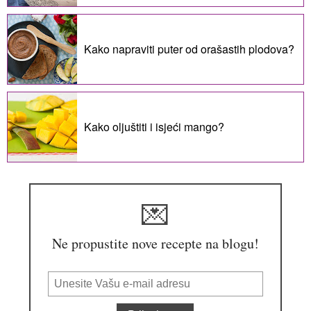
Kako napraviti puter od orašastih plodova?
Kako oljuštiti i isjeći mango?
💌
Ne propustite nove recepte na blogu!