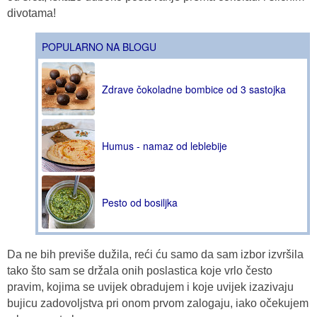
divotama!
POPULARNO NA BLOGU
Zdrave čokoladne bombice od 3 sastojka
Humus - namaz od leblebije
Pesto od bosiljka
Da ne bih previše dužila, reći ću samo da sam izbor izvršila
tako što sam se držala onih poslastica koje vrlo često
pravim, kojima se uvijek obradujem i koje uvijek izazivaju
bujicu zadovoljstva pri onom prvom zalogaju, iako očekujem