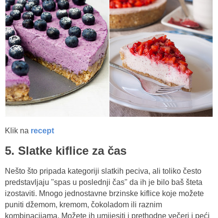
Klik na
recept
5. Slatke kiflice za čas
Nešto što pripada kategoriji slatkih peciva, ali toliko često
predstavljaju "spas u poslednji čas" da ih je bilo baš šteta
izostaviti. Mnogo jednostavne brzinske kiflice koje možete
puniti džemom, kremom, čokoladom ili raznim
kombinacijama. Možete ih umijesiti i prethodne večeri i peći