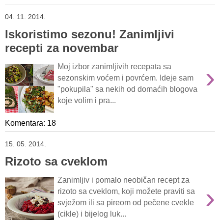
04. 11. 2014.
Iskoristimo sezonu! Zanimljivi
recepti za novembar
›
Moj izbor zanimljivih recepata sa
sezonskim voćem i povrćem. Ideje sam
"pokupila" sa nekih od domaćih blogova
koje volim i pra...
Komentara: 18
15. 05. 2014.
Rizoto sa cveklom
Zanimljiv i pomalo neobičan recept za
›
rizoto sa cveklom, koji možete praviti sa
svježom ili sa pireom od pečene cvekle
(cikle) i bijelog luk...