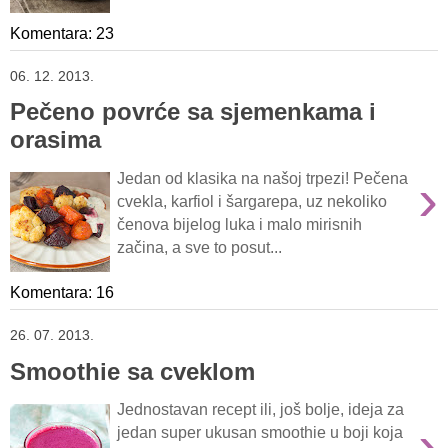
Komentara: 23
06. 12. 2013.
Pečeno povrće sa sjemenkama i
orasima
›
Jedan od klasika na našoj trpezi! Pečena
cvekla, karfiol i šargarepa, uz nekoliko
čenova bijelog luka i malo mirisnih
začina, a sve to posut...
Komentara: 16
26. 07. 2013.
Smoothie sa cveklom
Jednostavan recept ili, još bolje, ideja za
›
jedan super ukusan smoothie u boji koja