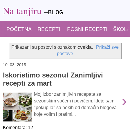
Na tanjiru
—BLOG
POČETNA
RECEPTI
POSNI RECEPTI
ŠKOLA
Prikazani su postovi s oznakom
cvekla
.
Prikaži sve
postove
10. 03. 2015.
Iskoristimo sezonu! Zanimljivi
recepti za mart
›
Moj izbor zanimljivih recepata sa
sezonskim voćem i povrćem. Ideje sam
"pokupila" sa nekih od domaćih blogova
koje volim i pratim!...
Komentara: 12