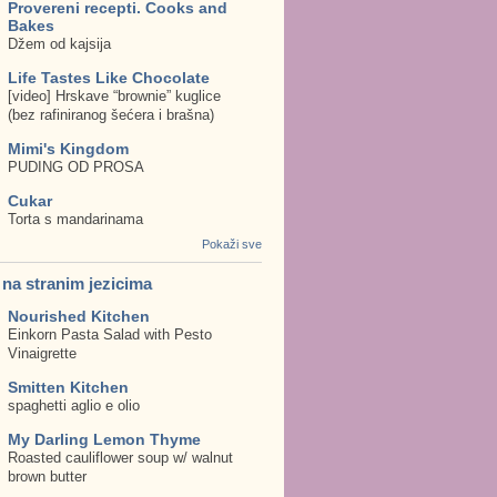
Provereni recepti. Cooks and
Bakes
Džem od kajsija
Life Tastes Like Chocolate
[video] Hrskave “brownie” kuglice
(bez rafiniranog šećera i brašna)
Mimi's Kingdom
PUDING OD PROSA
Cukar
Torta s mandarinama
Pokaži sve
. na stranim jezicima
Nourished Kitchen
Einkorn Pasta Salad with Pesto
Vinaigrette
Smitten Kitchen
spaghetti aglio e olio
My Darling Lemon Thyme
Roasted cauliflower soup w/ walnut
brown butter