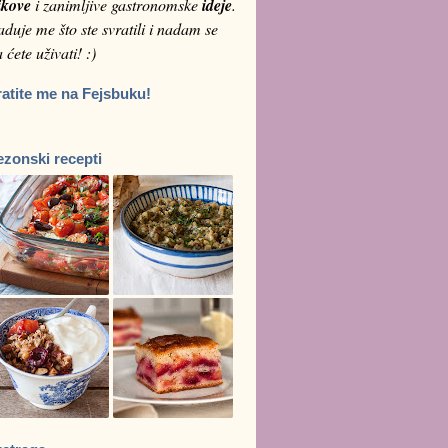
ikove
i zanimljive gastronomske
ideje
.
duje me što ste svratili i nadam se
 ćete uživati! :)
ratite me na Fejsbuku!
ezonski recepti