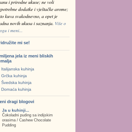
anu i prirodne ukuse; ne voli
epotrebne dodatke i vještačke arome;
to kuva svakodnevno, a opet je
ladna novih ukusa i saznanja.
Više o
ogu i meni...
idružite mi se!
iljena jela iz meni bliskih
emalja
Italijanska kuhinja
Grčka kuhinja
Švedska kuhinja
Domaća kuhinja
eni dragi blogovi
Ja u kuhinji...
Čokoladni puding sa indijskim
orasima / Cashew Chocolate
Pudding