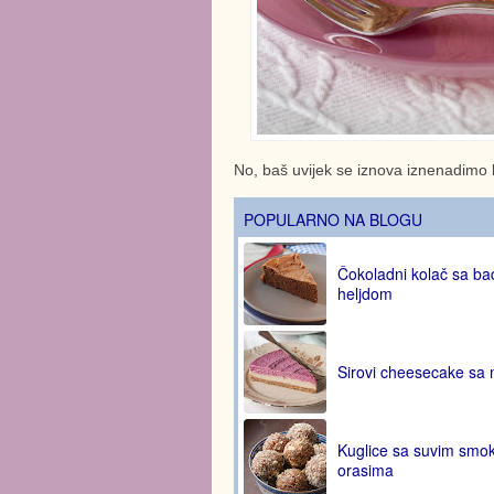
No, baš uvijek se iznova iznenadimo k
POPULARNO NA BLOGU
Čokoladni kolač sa b
heljdom
Sirovi cheesecake sa
Kuglice sa suvim smo
orasima