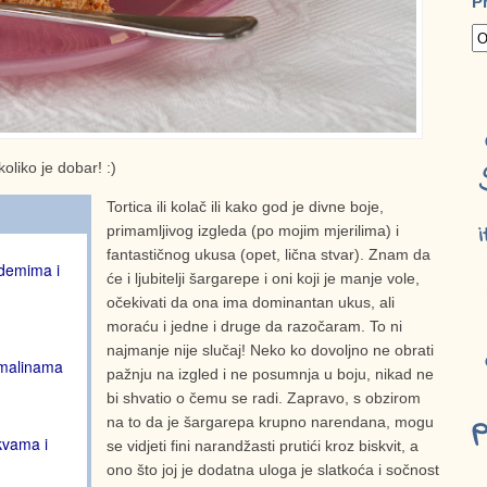
P
oliko je dobar! :)
Tortica ili kolač ili kako god je divne boje,
i
primamljivog izgleda (po mojim mjerilima) i
fantastičnog ukusa (opet, lična stvar). Znam da
ademima i
će i ljubitelji šargarepe i oni koji je manje vole,
očekivati da ona ima dominantan ukus, ali
moraću i jedne i druge da razočaram. To ni
najmanje nije slučaj! Neko ko dovoljno ne obrati
 malinama
pažnju na izgled i ne posumnja u boju, nikad ne
bi shvatio o čemu se radi. Zapravo, s obzirom
p
na to da je šargarepa krupno narendana, mogu
kvama i
se vidjeti fini narandžasti prutići kroz biskvit, a
ono što joj je dodatna uloga je slatkoća i sočnost