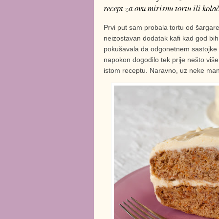
recept za ovu mirisnu tortu ili ko
Prvi put sam probala tortu od šarga
neizostavan dodatak kafi kad god bih 
pokušavala da odgonetnem sastojke i uv
napokon dogodilo tek prije nešto viš
istom receptu. Naravno, uz neke manje