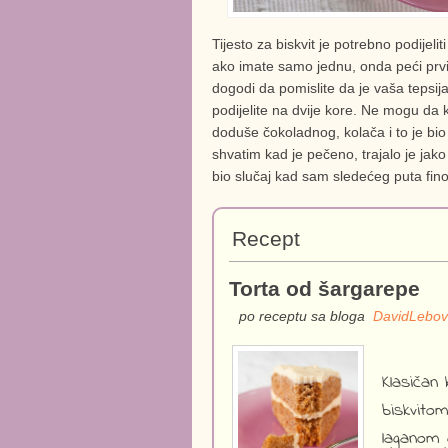
Tijesto za biskvit je potrebno podijelit
ako imate samo jednu, onda peći prvi,
dogodi da pomislite da je vaša tepsija
podijelite na dvije kore. Ne mogu da 
doduše čokoladnog, kolača i to je bi
shvatim kad je pečeno, trajalo je jako
bio slučaj kad sam sledećeg puta fin
Recept
Torta od šargarepe
po receptu sa bloga
DavidLebov
Klasičan 
biskvito
laganom 