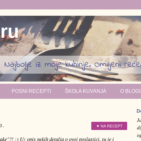
iru
Najbolje iz moje kuhinje. Omiljeni recept
POSNI RECEPTI
ŠKOLA KUVANJA
O BLOG
D
J
▼ NA RECEPT
3.
di
i
ke"?! :) Uz opis nekih detalja o ovoj poslastici, tu je i