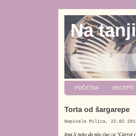
Na tanj
POČETNA
RECEPTI
Torta od šargarepe
Napisala
Milica
,
22.02.201
Ima li neko da nije čuo za "Carrot ca