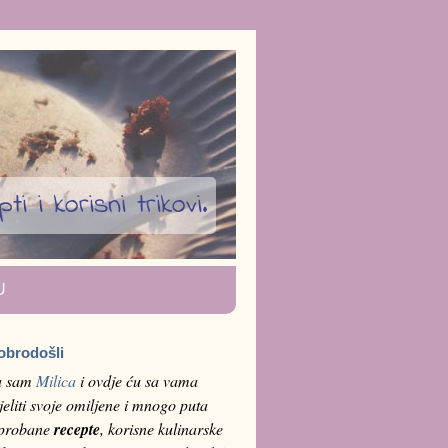
i i korisni trikovi.
U
obrodošli
a sam
Milica
i ovdje ću sa vama
jeliti svoje omiljene i mnogo puta
sprobane
recepte
, korisne kulinarske