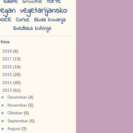
torte
salate
smoothie
vegan
vegetarijansko
voće
čorbe
škola kuvanja
švedska kuhinja
rhiva
►
2018
(6)
►
2017
(13)
►
2016
(18)
►
2015
(28)
►
2014
(45)
▼
2013
(61)
►
Decembar
(4)
►
Novembar
(5)
►
Oktobar
(6)
►
Septembar
(6)
►
Avgust
(3)