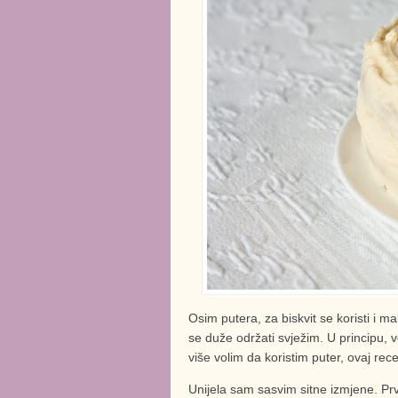
Osim putera, za biskvit se koristi i ma
se duže održati svježim. U principu, v
više volim da koristim puter, ovaj rec
Unijela sam sasvim sitne izmjene. Pr