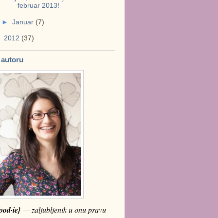
februar 2013!
►
Januar
(7)
►
2012
(37)
 autoru
ood·ie}
— zaljubljenik u onu pravu