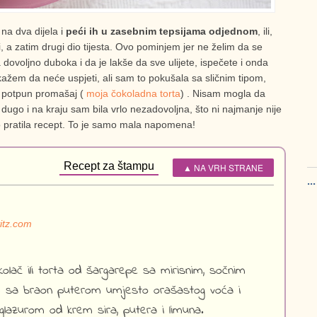
i na dva dijela i
peći ih u zasebnim tepsijama odjednom
, ili,
 a zatim drugi dio tijesta. Ovo pominjem jer ne želim da se
 dovoljno duboka i da je lakše da sve ulijete, ispečete i onda
kažem da neće uspjeti, ali sam to pokušala sa sličnim tipom,
o potpun promašaj (
moja čokoladna torta
) . Nisam mogla da
 dugo i na kraju sam bila vrlo nezadovoljna, što ni najmanje nije
o pratila recept. To je samo mala napomena!
Recept za štampu
▲ NA VRH STRANE
..
itz.com
kolač ili torta od šargarepe sa mirisnim, sočnim
m sa braon puterom umjesto orašastog voća i
glazurom od krem sira, putera i limuna.