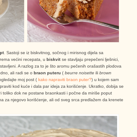
pt
. Sastoji se iz biskvitnog, sočnog i mirisnog dijela sa
Prema većini recepata, u
biskvit
se stavljaju prepečeni lješnici,
zostavljeni. A razlog za to je što aromu pečenih orašastih plodova
dno, ali radi se o
braon puteru
(
beurre noisette
ili
brown
pogledajte moj post (
kako napraviti braon puter?
) u kojem sam
raviti kod kuće i dala par ideja za korišćenje. Ukratko, dobija se
ri toliko dok ne postane braonkasti i počne da miriše poput
ina za njegovo korišćenje, ali od sveg srca predlažem da krenete