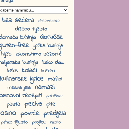
retraga
bez šećera
cheesecake
dizano tijesto
doručak
domaća kuhinja
gluten-free
grčka kuhinja
hljeb
iskoristimo sezonu!
talijanska kuhinja
kako da...
kolači
keks
krekeri
kulinarske igrice
mafini
namazi
mesna jela
osnovni recepti
palačinke
peciva
pasta
pite
osno
povrće
predjela
prhko tijesto
projice
rizoto