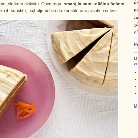
hr
nom, slatkom biskvitu. Osim toga,
smanjila sam količinu šećera
n
iko ih koristite, najbolje bi bilo da koristite one svijetle i sočne.
za
g
bl
Pr
Om
z
M