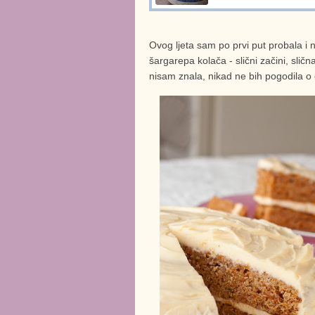
Ovog ljeta sam po prvi put probala i
šargarepa kolača - slični začini, slič
nisam znala, nikad ne bih pogodila o 