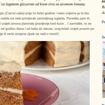
tr
lač sa laganom glazurom od krem sira sa aromom limuna.
Ra
da
repe
(Carrot cake)
prije tri-četiri godine i neko vrijeme je to bio
naišla na neki primjerak zanimljivog izgleda. Poredila sam ih,
P
ijek iznova planirala pravljenje kod kuće... I zamislite, to se
e od godinu dana i od tada do danas, ovaj kolač uvijek pravim po
 ili veće izmjene (ipak se radi o meni!).
S