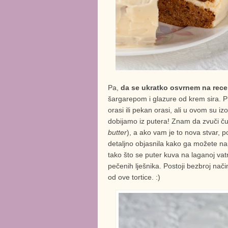
Pa,
da se ukratko osvrnem na rece
šargarepom i glazure od krem sira. 
orasi ili pekan orasi, ali u ovom su i
dobijamo iz putera! Znam da zvuči ču
butter
), a ako vam je to nova stvar, 
detaljno objasnila kako ga možete nap
tako što se puter kuva na laganoj vat
pečenih lješnika. Postoji bezbroj nač
od ove tortice. :)