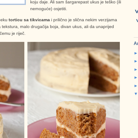
koju daje. Ali sam šargarepast ukus je teško (ili
nemoguće) osjetiti.
 neku
torticu sa tikvicama
i prilično je slična nekim verzijama
na tekstura, malo drugačija boja, divan ukus, ali da unaprijed
čemu je riječ.
A