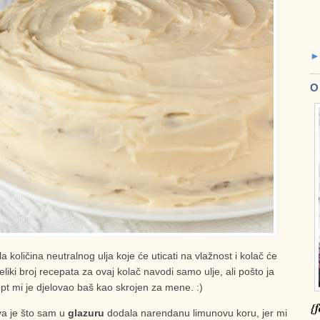
O
la količina neutralnog ulja koje će uticati na vlažnost i kolač će
eliki broj recepata za ovaj kolač navodi samo ulje, ali pošto ja
ept mi je djelovao baš kao skrojen za mene. :)
{f
va je što sam u
glazuru
dodala narendanu limunovu koru, jer mi