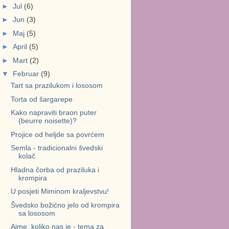
►
Jul
(6)
►
Jun
(3)
►
Maj
(5)
►
April
(5)
►
Mart
(2)
▼
Februar
(9)
Tart sa prazilukom i lososom
Torta od šargarepe
Kako napraviti braon puter
(beurre noisette)?
Projice od heljde sa povrćem
Semla - tradicionalni švedski
kolač
Hladna čorba od praziluka i
krompira
U posjeti Miminom kraljevstvu!
Švedsko božićno jelo od krompira
sa lososom
Ajme, koliko nas je - tema za