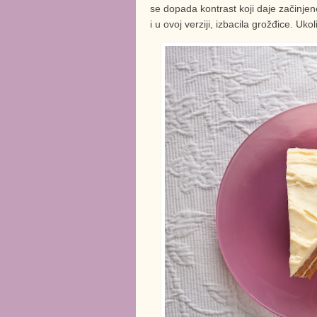
se dopada kontrast koji daje začinje
i u ovoj verziji, izbacila grožđice. Ukol